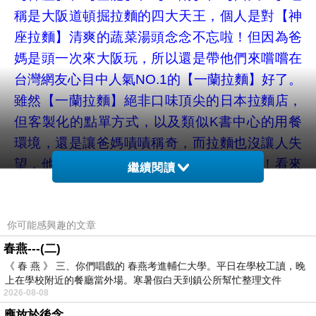
稱是大阪道頓掘拉麵的四大天王，個人是對【神
座拉麵】清爽的蔬菜湯頭念念不忘啦！但因為爸
媽是頭一次來大阪玩，所以還是帶他們來嚐嚐在
台灣網友心目中人氣NO.1的【一蘭拉麵】好了。
雖然【一蘭拉麵】絕非口味頂尖的日本拉麵店，
但客製化的點單方式，以及類似K書中心的用餐
環境，還是讓爸媽嘖嘖稱奇，而拉麵也沒讓人失
望，他們兩人可是連整碗連湯都喝光光哩！看來
繼續閱讀
真是來對囉！
你可能感興趣的文章
春燕---(二)
《 春 燕 》 三、你們唱戲的 春燕考進輔仁大學。平日在學校工讀，晚
道頓掘-1
上在學校附近的餐廳當外場。寒暑假白天到鎮公所幫忙整理文件
2026-08-08
在日本，大型的商店街多半都會設置頂棚，而地
應放於後念