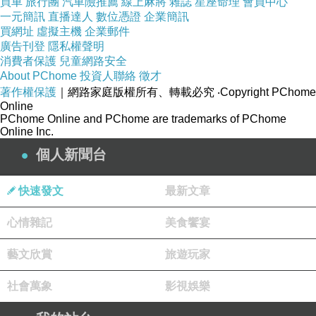
買車
旅行團
汽車險推薦
線上麻將
雜誌
星座命理
會員中心
一元簡訊
直播達人
數位憑證
企業簡訊
買網址
虛擬主機
企業郵件
廣告刊登
隱私權聲明
道頓掘-3
消費者保護
兒童網路安全
About PChome
投資人聯絡
徵才
著作權保護
｜網路家庭版權所有、轉載必究
‧Copyright PChome
會發出巨大聲響的「蹦板乘」（當時沒注意到旁
Online
PChome Online and PChome are trademarks of PChome
邊賣的是世界第二好吃的波蘿包）
Online Inc.
個人新聞台
快速發文
最新文章
道頓掘-4
心情雜記
美食饗宴
【金龍拉麵】在大阪市共有5家分店，其中有兩
藝文欣賞
旅遊玩家
家有醒目的立體巨龍招牌，另外三家則是採用平
社會萬象
影視娛樂
面的彩繪巨龍看板。著名的湯底是用豬骨及雞腳
燉製，再加上秘傳配料，使其味道濃郁之餘卻不