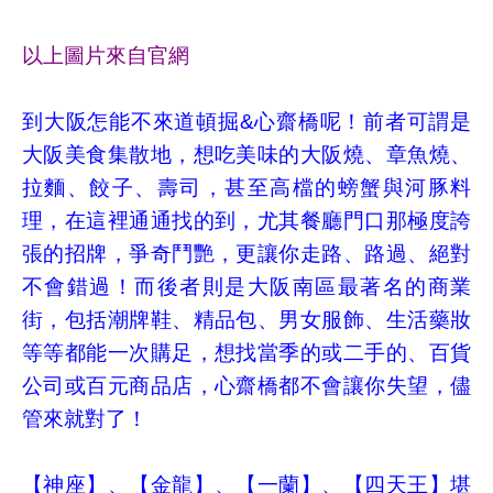
以上圖片來自官網
到大阪怎能不來道頓掘&心齋橋呢！前者可謂是
大阪美食集散地，想吃美味的大阪燒、章魚燒、
拉麵、餃子、壽司，甚至高檔的螃蟹與河豚料
理，在這裡通通找的到，尤其餐廳門口那極度誇
張的招牌，爭奇鬥艷，更讓你走路、路過、絕對
不會錯過！而後者則是大阪南區最著名的商業
街，包括潮牌鞋、精品包、男女服飾、生活藥妝
等等都能一次購足，想找當季的或二手的、百貨
公司或百元商品店，心齋橋都不會讓你失望，儘
管來就對了！
【神座】、【金龍】、【一蘭】、【四天王】堪