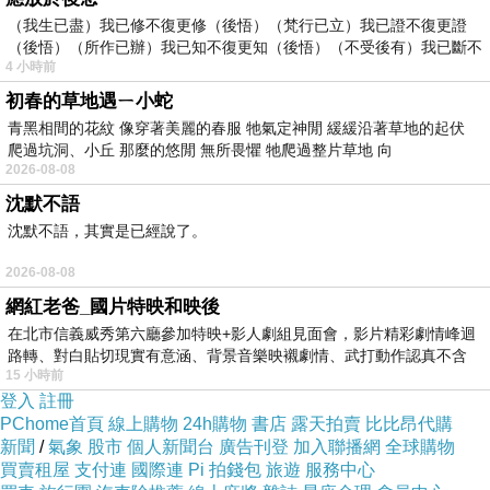
上則鋪設平坦好走的地磚，不論日曬、刮風、下
（我生已盡）我已修不復更修（後悟）（梵行已立）我已證不復更證
（後悟）（所作已辦）我已知不復更知（後悟）（不受後有）我已斷不
雨都不致影響逛街興致；商店街內食、衣、育、
4 小時前
復
樂等民生消費都包括其中，營業時間車子禁止進
初春的草地遇ㄧ小蛇
入，給予行人很舒適的購物空間。
青黑相間的花紋 像穿著美麗的春服 牠氣定神閒 緩緩沿著草地的起伏
爬過坑洞、小丘 那麼的悠閒 無所畏懼 牠爬過整片草地 向
2026-08-08
沈默不語
沈默不語，其實是已經說了。
道頓掘-2
2026-08-08
網紅老爸_國片特映和映後
難波與梅田同為大阪兩大主要的商業購物區，除
在北市信義威秀第六廳參加特映+影人劇組見面會，影片精彩劇情峰迴
了百貨公司林立之外，也有為數不少的商店街縱
路轉、對白貼切現實有意涵、背景音樂映襯劇情、武打動作認真不含
15 小時前
糊、
橫其中。日本到處都有這種防雨頂棚長廊式的商
登入
註冊
店街，可遮陽、可避雨、可擋風，讓人出門購物
PChome首頁
線上購物
24h購物
書店
露天拍賣
比比昂代購
新聞
/
氣象
股市
個人新聞台
廣告刊登
加入聯播網
全球購物
不必關心天氣好壞，非常貼心。
買賣租屋
支付連
國際連
Pi 拍錢包
旅遊
服務中心