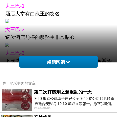
大三巴-1
酒店大堂有白龍王的簽名
大三巴-2
這位酒店前檯的服務生非常貼心
大三巴-3
下次去到澳門應該還會選擇入住【英皇娛樂酒
繼續閱讀
店】
你可能感興趣的文章
大三巴-4
澳門一隅
第二次打鐵劑之超混亂的一天
9:30 抵達公司車子停好位子 9:40 從公司騎腳踏車
抵達台安醫院 10:10 聽取血液報告。原來我吃進
大三巴-5
2026-08-06
去的 B12 彌可保並非沒有吸收而是超
「大西洋銀行（BNU）」於1864年在葡萄牙里斯