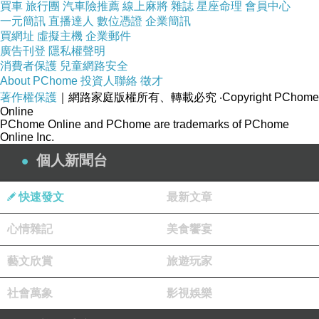
買車
旅行團
汽車險推薦
線上麻將
雜誌
星座命理
會員中心
務，因應該頒令，澳門於同年成立了海郵局並指
一元簡訊
直播達人
數位憑證
企業簡訊
買網址
虛擬主機
企業郵件
派了海郵局局長，成為大中華地區第一個提供近
廣告刊登
隱私權聲明
代郵政服務的城市。
消費者保護
兒童網路安全
About PChome
投資人聯絡
徵才
著作權保護
｜網路家庭版權所有、轉載必究
‧Copyright PChome
大三巴-8
Online
PChome Online and PChome are trademarks of PChome
及至1884年，澳門成立郵電廳（1999年更名為
Online Inc.
郵電局），正式作為政府部門。現時的「郵電局
個人新聞台
大樓」於1925年動工興建，1929年落成，由著
名的華人建築師陳焜培負責設計，大樓樓高三
快速發文
最新文章
層，帶有強烈的古典主義色彩。
心情雜記
美食饗宴
大三巴-9
藝文欣賞
旅遊玩家
「市政署大樓（Leal Senado）」始建於1584
社會萬象
影視娛樂
年，由印光任、張汝霖兩人編撰之《澳門紀略》
所附插圖可知，其前身議事亭原為一座帶有圍牆