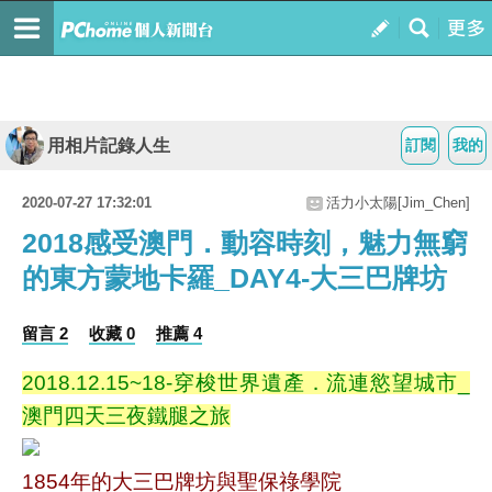
用相片記錄人生
訂閱
我的
2020-07-27 17:32:01
活力小太陽[Jim_Chen]
2018感受澳門．動容時刻，魅力無窮
的東方蒙地卡羅_DAY4-大三巴牌坊
留言 2
收藏 0
推薦 4
2018.12.15~18-穿梭世界遺產．流連慾望城市_
澳門四天三夜鐵腿之旅
1854年的大三巴牌坊與聖保祿學院