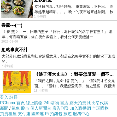
立秋的風
本建行，具備負責推動當地經濟發展的職能，後
立秋日的風，刮得好熱。 軍事演習，不外出。 高
雄越來越精彩。。。 晚上的夜市越來越熱鬧。 秋
來同時負責發行葡萄牙海外殖民地的鈔票。該銀
1 小時前
天的風刮得很熱 夜遊消暑熱。。。
行於1902年在澳門成立分行，為澳門首間銀行，
春燕---(一)
也曾經是澳門地區唯一的發鈔銀行。
《 春 燕 》 一、回來的燕子 「阿公，為什麼我的名字裡有燕？」 那
年，何春燕五歲，坐在後台戲箱上，看外公何安慶縫補一
2026-08-06
大三巴-6
忽略事實不計
其總部位於亞美打利比盧大馬路（新馬路），原
大部分的政治意見和社會溝通意見，都是在忽略事實不計的情況下形成
大樓落成於1926年，1997年改建成高樓大廈，
的。
7 小時前
但改建過程中保留了原建築的外牆與柱廊。此舉
《娘子漢大丈夫》：我要怎麼愛一個不存在的人？
不僅保持了新舊建築風格的協調共存，亦是澳門
「我們之間，是命中註定的。」「但我們才初次見
對舊建築立面的保護及利用之佳例。
面。」「聽好，我是戀愛高手、情史豐富，我很清
18 小時前
楚這種感覺，你我之間的那種感覺，現
登入
註冊
大三巴-7
PChome首頁
線上購物
24h購物
書店
露天拍賣
比比昂代購
1798年，葡萄牙女王瑪麗一世（Maria I）頒令要
新聞
/
氣象
股市
個人新聞台
廣告刊登
加入聯播網
全球購物
買賣租屋
支付連
國際連
Pi 拍錢包
旅遊
服務中心
在該國及其海外殖民地建立一個規範的郵政服