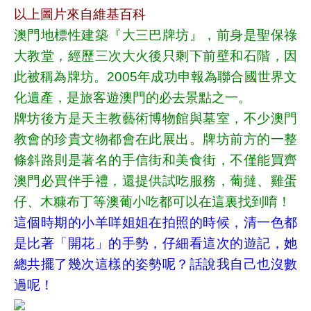
以上圖片來自維基百科
澳門地標性建築『大三巴牌坊』，前身是聖保祿
大教堂，經歷三次大火後只剩下前壁和石階，因
此被稱為牌坊。2005年成功申報為聯合國世界文
化遺產，是旅客遊澳門的必去景點之一。
牌坊後方是天主教藝術博物館與墓室，不少澳門
教會的珍貴文物都會在此展出。牌坊前方的一整
條斜路則是著名的手信街和美食街，不僅能買齊
澳門必買伴手禮，還提供試吃服務，葡撻、雞蛋
仔、木糠布丁等澳葡小吃都可以在這裏找到唷！
這個時期的小羊咩姐姐在拍照的時候，清一色都
是比著「開花」的手勢，仔細看這次的遊記，她
總共擺了幾次這樣的姿勢呢？話說我自己也沒數
過呢！