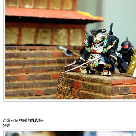
這張有探視敵情的感覺~
偵查~