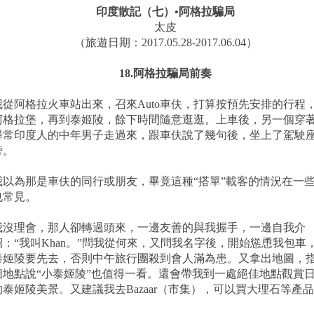
印度散記（七）•阿格拉騙局
太皮
（旅遊日期：2017.05.28-2017.06.04）
18.阿格拉騙局前奏
我從阿格拉火車站出來，召來Auto車伕，打算按預先安排的行程
阿格拉堡，再到泰姬陵，餘下時間隨意逛逛。上車後，另一個穿
尋常印度人的中年男子走過來，跟車伕說了幾句後，坐上了駕駛
旁。
我以為那是車伕的同行或朋友，畢竟這種“搭單”載客的情況在一
也常見。
我沒理會，那人卻轉過頭來，一邊友善的與我握手，一邊自我介
紹：“我叫Khan。”問我從何來，又問我名字後，開始慫恿我包車
泰姬陵要先去，否則中午旅行團殺到會人滿為患。又拿出地圖，
個地點說“小泰姬陵”也值得一看。還會帶我到一處絕佳地點觀賞
的泰姬陵美景。又建議我去Bazaar（市集），可以買大理石等產