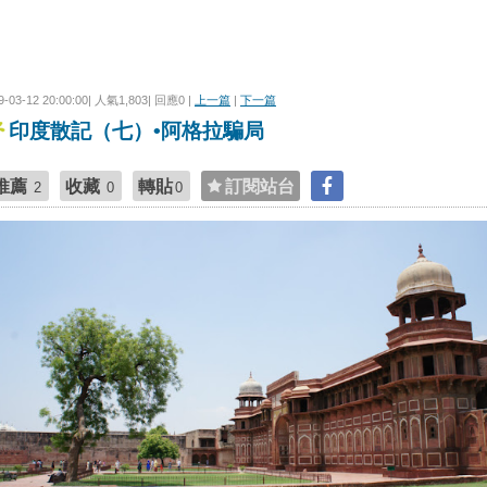
9-03-12 20:00:00| 人氣1,803| 回應0 |
上一篇
|
下一篇
印度散記（七）•阿格拉騙局
推薦
收藏
轉貼
訂閱站台
2
0
0