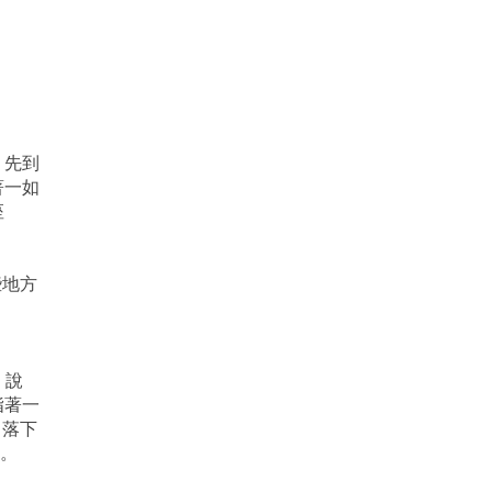
，先到
著一如
座
些地方
，說
指著一
日落下
品。