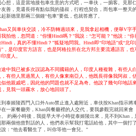
我心想，這是當地接包車生意的方式吧，一車伕，一掮客。見那
分友善，竟還長得有點似我的孻叔，行程也契合，而包車一整天
比起新德里那兩三個鐘“包車”要低，也就答應了。
Khan又與車伕交談，冷不防轉過頭來，見我拿起相機，便舉V字
叫我拍他，忽問道：“你懂Hindi嗎？”我說：“怎可能？”他說：“你
Hindi，真的不懂Hindi？”狐疑地問我。Hindi即“印地語”或“北
語”，是印度官方語言，也是阿格拉所在北方邦主要流通語言，也
作印度人。
旅途中我已被多次誤認為不同國籍的人，印度人種複雜，有些人
人，有些人黑過黑人，有些人像東南亞人，他既長得像我阿叔，
也似他親戚吧，因此他的問題也就不足為奇。他說了幾句印地話
我，見我一頭霧水，放心地回頭了。
來到泰姬陵西門入口外Auto禁止進入處附近，車伕按Khan指示將
停在一家餐廳旁，Khan與餐廳裡的人交代，要我參觀完就回來會
合。 約兩小時後，我提早大半小時從泰姬陵出來，見不到Khan，
到那兩個他曾對話的人，他們表示幫我打電話給他，其中一個打
後說：“他去看醫生了，叫你等他一會兒。”