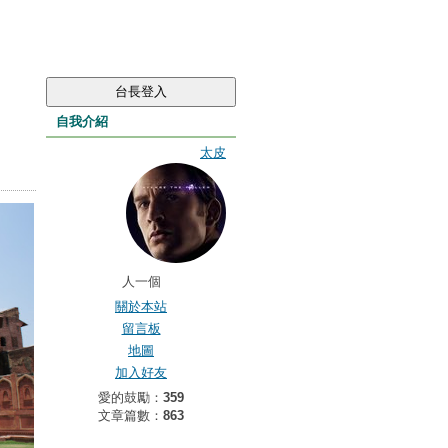
自我介紹
太皮
人一個
關於本站
留言板
地圖
加入好友
愛的鼓勵：
359
文章篇數：
863