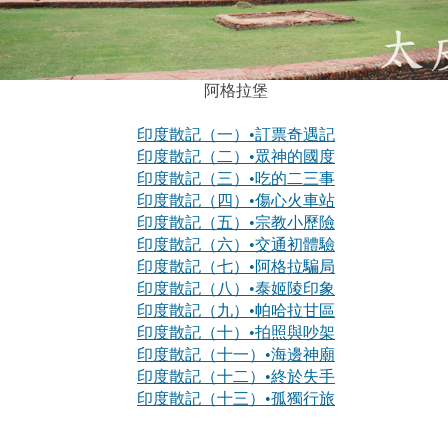
阿格拉堡
印度散記（一）•訂票奇遇記
印度散記（二）•眾神的國度
印度散記（三）•吃的二三事
印度散記（四）•傷心火車站
印度散記（五）•宗教小歷險
印度散記（六）•交通初體驗
印度散記（七）•阿格拉騙局
印度散記（八）•泰姬陵印象
印度散記（九）•帕哈拉甘區
印度散記（十）•拍照與吵架
印度散記（十一）•海邊神廟
印度散記（十二）•終於失手
印度散記（十三）•孤獨行旅