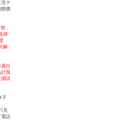
仁兄十
的開價
手勢，
長得
印度
可解
白過白
估計我
來測試
車子
只見
了電話