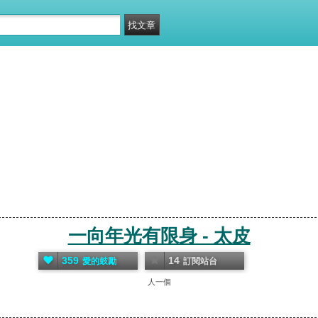
一向年光有限身 - 太皮
359
14
愛的鼓勵
訂閱站台
人一個