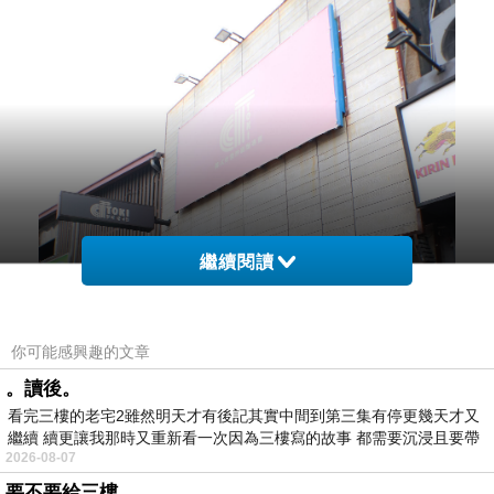
繼續閱讀
你可能感興趣的文章
。讀後。
看完三樓的老宅2雖然明天才有後記其實中間到第三集有停更幾天才又
繼續 續更讓我那時又重新看一次因為三樓寫的故事 都需要沉浸且要帶
2026-08-07
有
要不要給三樓