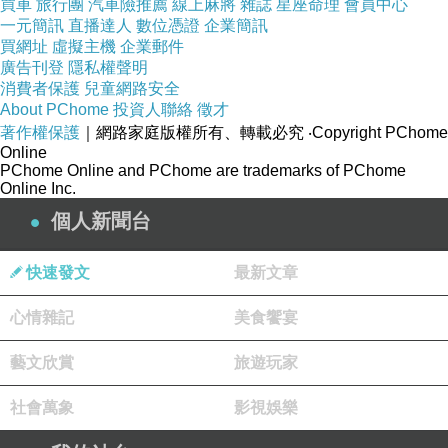
買車
旅行團
汽車險推薦
線上麻將
雜誌
星座命理
會員中心
一元簡訊
直播達人
數位憑證
企業簡訊
買網址
虛擬主機
企業郵件
廣告刊登
隱私權聲明
消費者保護
兒童網路安全
About PChome
投資人聯絡
徵才
著作權保護
｜網路家庭版權所有、轉載必究
‧Copyright PChome
韓式炸醬麵（附自製醃蘿蔔及醃黃瓜）：韓式炸醬稱為
Online
「春醬（
춘장
）」，主要是用黑豆做成，因此看起來很黑
PChome Online and PChome are trademarks of PChome
Online Inc.
個人新聞台
快速發文
最新文章
心情雜記
美食饗宴
藝文欣賞
旅遊玩家
社會萬象
影視娛樂