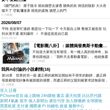
《牆門的灰》 屋子陰冷 留給牆壁去滲透 牆角的灰 倒流的陰影 大火吞
噬不了 空氣瀰漫著 燒焦的虛無 牆壁上的門
5 小時前
2026/08/07
平時 崽崽幫忙過磅 都是玩一下玩一下 今天親自上陣 整個又被崽崽 玩
到水泄不通 塞到爆炸 / 不過從崽崽自己親
2026-08-07
內用空間較小，因此都是設計成吧檯式座位，一個人來吃
【電影圈八卦】：媒體揭發奧斯卡動畫項目投票醜聞！好萊塢為什麼看不起動畫電影？
不知道大家有沒有發現，有一種人真的很神奇，如
也不怕尷尬
果你跟他說：「我昨天去看動畫電影」，他就會露
18 小時前
出一種慈祥的微笑，然後問你是不是陪小
我與AI討論的小說劇情(16)
第16章 世界的另一面 虞正舜的家附近開始有不尋常的動靜，虞正舜
母親都發現好像有被跟蹤的感覺，而虞正舜的父親則被要求請無薪假，
19 小時前
登入
註冊
PChome首頁
線上購物
24h購物
書店
露天拍賣
比比昂代購
新聞
/
氣象
股市
個人新聞台
廣告刊登
加入聯播網
全球購物
買賣租屋
支付連
國際連
Pi 拍錢包
旅遊
服務中心