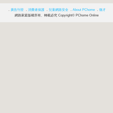
．
廣告刊登
．
消費者保護
．
兒童網路安全
．
About PChome
．
徵才
網路家庭版權所有、轉載必究 Copyright© PChome Online