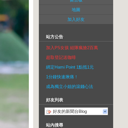
地圖
加入好友
站方公告
加入PS女孩 組隊瘋搶2百萬
超取登記送咖啡
綁定Hami Point 1點抵1元
1分鐘快速揪痛！
成為獨立小姐的滾錢心法
好友列表
好友的新聞台Blog
站內搜尋