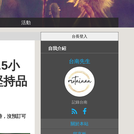
活動
自我介紹
台南先生
5小
堅持品
記錄台南
時，沒預訂可
關於本站
留言板