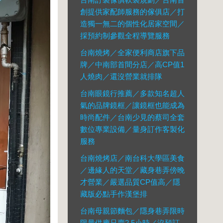
創提供家配師服務的傢俱店／打
造獨一無二的個性化居家空間／
採預約制參觀全程導覽服務
台南燒烤／全家便利商店旗下品
牌／中南部首間分店／高CP值1
人燒肉／還沒營業就排隊
台南眼鏡行推薦／多款知名超人
氣的品牌鏡框／讓鏡框也能成為
時尚配件／台南少見的蔡司全套
數位專業設備／量身訂作客製化
服務
台南燒烤店／南台科大學區美食
／邊緣人的天堂／藏身巷弄傍晚
才營業／嚴選品質CP值高／隱
藏版必點手作漢堡排
台南母親節麵包／隱身巷弄限時
限量供應只賣2.5小時／沒預訂