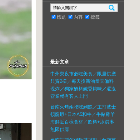
標題
內容
標籤
最新文章
中州寮夜市必吃美食／限量供應
只賣2樣／每天換新油當天備料
現炸／獨家醃料鹹香夠味／還沒
營業就有客人上門
台南火烤兩吃吃到飽／主打波士
頓龍蝦+日本A5和牛／牛豬雞羊
海鮮近百樣食材／飲料+冰淇淋
無限供應
台南訂製傢俱軟裝規劃／台南首