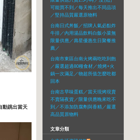
可能買不到／每天推出不同品項
／堅持品質嚴選原物料
台南日式丼飯／招牌人氣必點炸
牛排／內用湯品飲料白飯小菜無
限量供應／壽星優惠生日聚餐推
薦／
台南市東區台南火烤兩吃吃到飽
／嚴選超過80種食材／燒烤+火
鍋一次滿足／物超所值怎麼吃都
回本
台南古早味蛋糕／當天現烤現賣
不賣隔夜貨／限量供應晚來吃不
到／不添加防腐劑與香精／嚴選
自動跳出當天
高品質原物料
文章分類