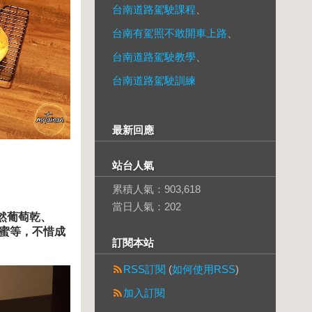
台南道路駕駛課程
、
台南有駕照不敢開車上路
、
台南道路駕駛教學
、
台南道路駕駛訓練
最新回應
站台人氣
累積人氣：
903,618
當日人氣：
202
然葡萄乾、
蜜等，不惜成
訂閱本站
RSS訂閱
(
如何使用RSS
)
加入訂閱