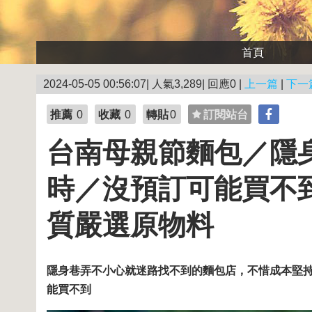
首頁
2024-05-05 00:56:07| 人氣3,289| 回應0 |
上一篇
|
下一
推薦
0
收藏
0
轉貼
0
訂閱站台
台南母親節麵包／隱身
時／沒預訂可能買不
質嚴選原物料
隱身巷弄不小心就迷路找不到的麵包店，不惜成本堅
能買不到