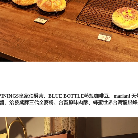
ININGS
皇家伯爵茶、
BLUE BOTTLE
藍瓶咖啡豆、
mariani
天
醬、洽發鷹牌三代全麥粉、台畜原味肉酥、蜂蜜世界台灣龍眼蜂