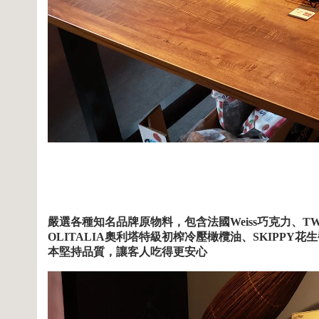
嚴選各種知名品牌原物料，包含法國
Weiss
巧克力、
TW
OLITALIA
奧利塔特級初榨冷壓橄欖油、
SKIPPY
花生
本堅持品質，讓客人吃得更安心