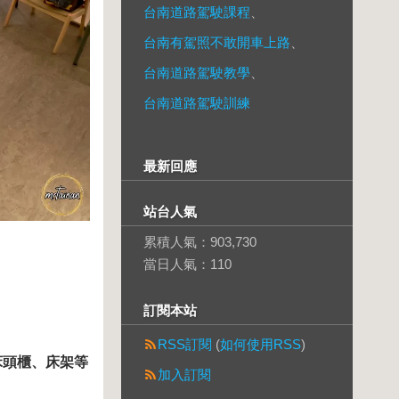
台南道路駕駛課程
、
台南有駕照不敢開車上路
、
台南道路駕駛教學
、
台南道路駕駛訓練
最新回應
站台人氣
累積人氣：
903,730
當日人氣：
110
訂閱本站
RSS訂閱
(
如何使用RSS
)
床頭櫃、床架等
加入訂閱