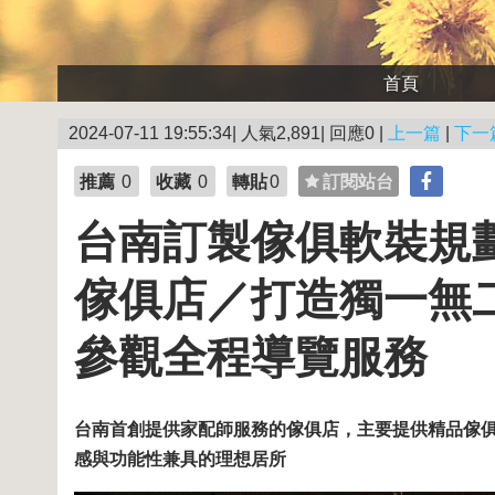
首頁
2024-07-11 19:55:34| 人氣2,891| 回應0 |
上一篇
|
下一
推薦
0
收藏
0
轉貼
0
訂閱站台
台南訂製傢俱軟裝規
傢俱店／打造獨一無
參觀全程導覽服務
台南首創提供家配師服務的傢俱店，主要提供精品傢
感與功能性兼具的理想居所