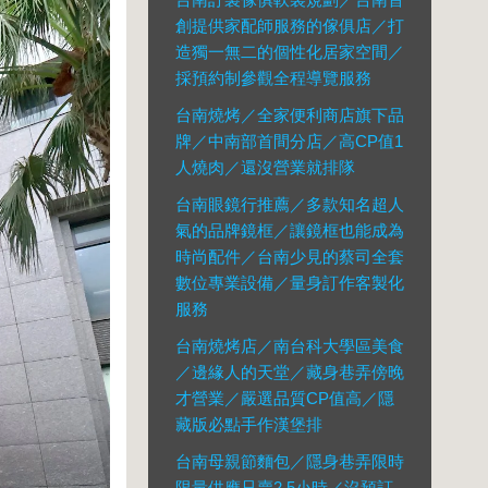
創提供家配師服務的傢俱店／打
造獨一無二的個性化居家空間／
採預約制參觀全程導覽服務
台南燒烤／全家便利商店旗下品
牌／中南部首間分店／高CP值1
人燒肉／還沒營業就排隊
台南眼鏡行推薦／多款知名超人
氣的品牌鏡框／讓鏡框也能成為
時尚配件／台南少見的蔡司全套
數位專業設備／量身訂作客製化
服務
台南燒烤店／南台科大學區美食
／邊緣人的天堂／藏身巷弄傍晚
才營業／嚴選品質CP值高／隱
藏版必點手作漢堡排
台南母親節麵包／隱身巷弄限時
限量供應只賣2.5小時／沒預訂