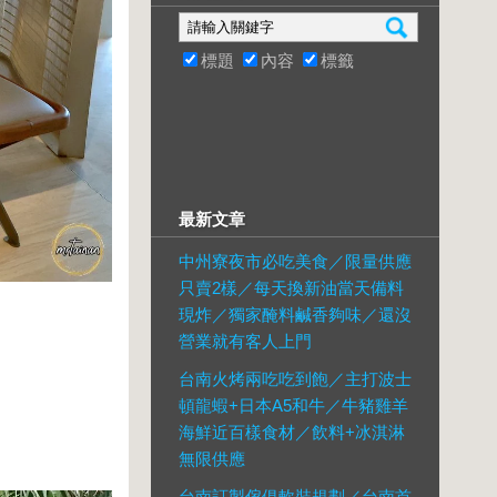
標題
內容
標籤
最新文章
中州寮夜市必吃美食／限量供應
只賣2樣／每天換新油當天備料
現炸／獨家醃料鹹香夠味／還沒
營業就有客人上門
台南火烤兩吃吃到飽／主打波士
頓龍蝦+日本A5和牛／牛豬雞羊
海鮮近百樣食材／飲料+冰淇淋
無限供應
台南訂製傢俱軟裝規劃／台南首