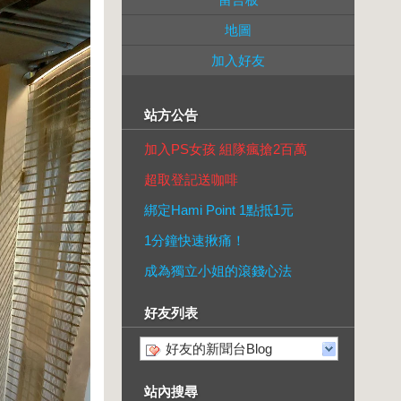
地圖
加入好友
站方公告
加入PS女孩 組隊瘋搶2百萬
超取登記送咖啡
綁定Hami Point 1點抵1元
1分鐘快速揪痛！
成為獨立小姐的滾錢心法
好友列表
好友的新聞台Blog
站內搜尋