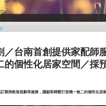
篇
劃／台南首創提供家配師
二的個性化居家空間／採
俱訂製與軟裝規劃等服務，讓顧客輕鬆打造獨一無二的個性化居