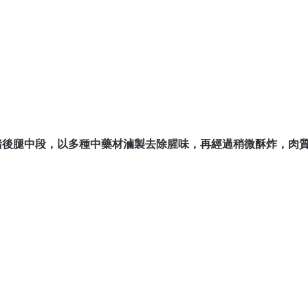
豬後腿中段，以多種中藥材滷製去除腥味，再經過稍微酥炸，肉