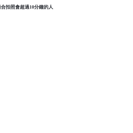
適合拍照會超過
10
分鐘的人