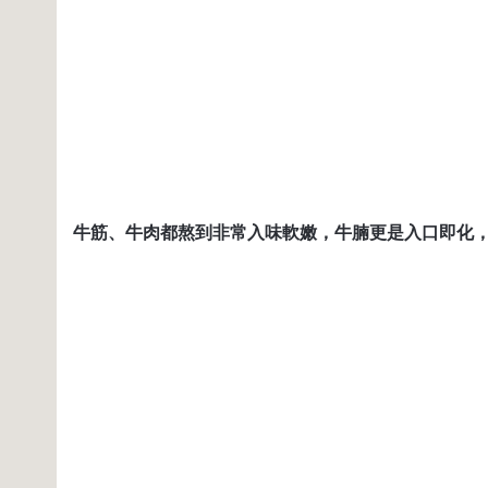
牛筋、牛肉都熬到非常入味軟嫩，牛腩更是入口即化