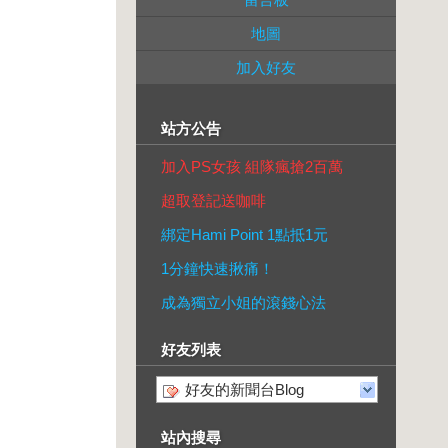
地圖
加入好友
站方公告
加入PS女孩 組隊瘋搶2百萬
超取登記送咖啡
綁定Hami Point 1點抵1元
1分鐘快速揪痛！
成為獨立小姐的滾錢心法
好友列表
好友的新聞台Blog
站內搜尋