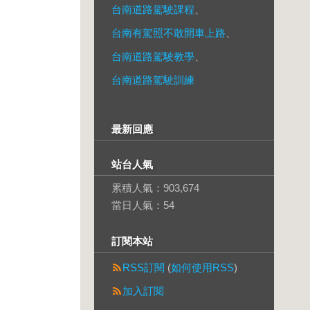
台南道路駕駛課程
、
台南有駕照不敢開車上路
、
台南道路駕駛教學
、
台南道路駕駛訓練
最新回應
站台人氣
累積人氣：
903,674
當日人氣：
54
訂閱本站
RSS訂閱
(
如何使用RSS
)
加入訂閱