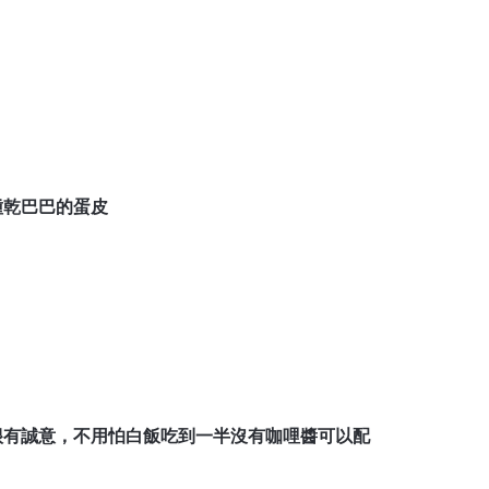
種乾巴巴的蛋皮
很有誠意，不用怕白飯吃到一半沒有咖哩醬可以配