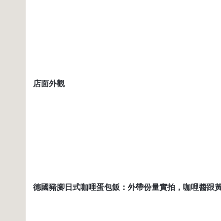
店面外觀
德國豬腳日式咖哩蛋包飯：外帶份量實拍，咖哩醬跟