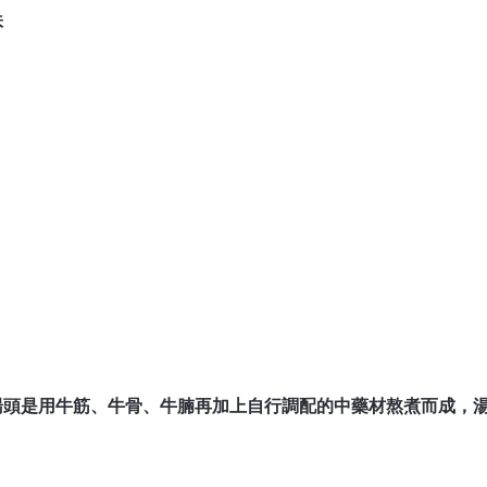
味
湯頭是用牛筋、牛骨、牛腩再加上自行調配的中藥材熬煮而成，