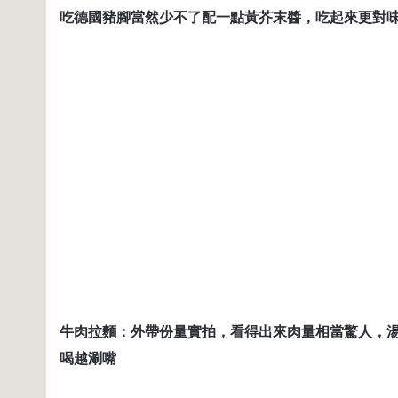
吃德國豬腳當然少不了配一點黃芥末醬，吃起來更對
牛肉拉麵：外帶份量實拍，看得出來肉量相當驚人，
喝越涮嘴