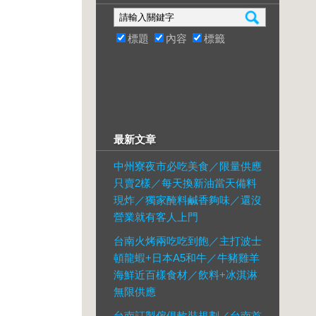
標題
內容
標籤
最新文章
中州寮夜市必吃美食／限量供應
只賣2樣／每天換新油當天備料
現炸／獨家醃料鹹香夠味／還沒
營業就有客人上門
台南火烤兩吃吃到飽／主打波士
頓龍蝦+日本A5和牛／牛豬雞羊
海鮮近百樣食材／飲料+冰淇淋
無限供應
台南訂製傢俱軟裝規劃／台南首