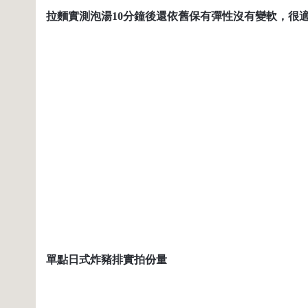
拉麵實測泡湯
10
分鐘後還依舊保有彈性沒有變軟，很
單點日式炸豬排實拍份量