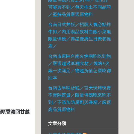
可能買不到／每天推出不同品項
／堅持品質嚴選原物料
台南日式丼飯／招牌人氣必點炸
牛排／內用湯品飲料白飯小菜無
限量供應／壽星優惠生日聚餐推
薦／
台南市東區台南火烤兩吃吃到飽
／嚴選超過80種食材／燒烤+火
鍋一次滿足／物超所值怎麼吃都
回本
台南古早味蛋糕／當天現烤現賣
不賣隔夜貨／限量供應晚來吃不
到／不添加防腐劑與香精／嚴選
高品質原物料
湯頭香濃回甘越
文章分類