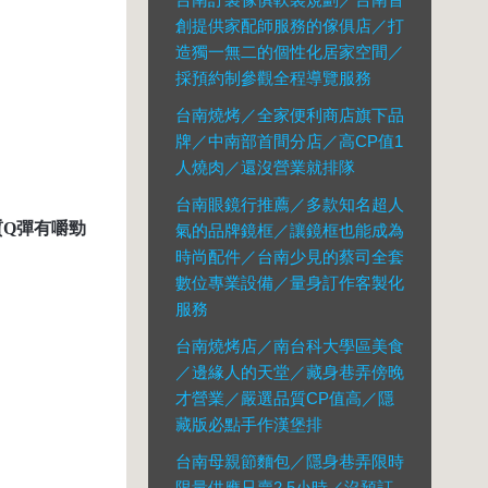
創提供家配師服務的傢俱店／打
造獨一無二的個性化居家空間／
採預約制參觀全程導覽服務
台南燒烤／全家便利商店旗下品
牌／中南部首間分店／高CP值1
人燒肉／還沒營業就排隊
台南眼鏡行推薦／多款知名超人
質
Q
彈有嚼勁
氣的品牌鏡框／讓鏡框也能成為
時尚配件／台南少見的蔡司全套
數位專業設備／量身訂作客製化
服務
台南燒烤店／南台科大學區美食
／邊緣人的天堂／藏身巷弄傍晚
才營業／嚴選品質CP值高／隱
藏版必點手作漢堡排
台南母親節麵包／隱身巷弄限時
限量供應只賣2.5小時／沒預訂