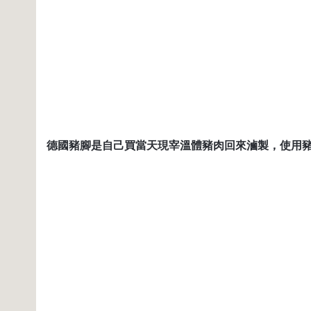
德國豬腳是自己買當天現宰溫體豬肉回來滷製，使用