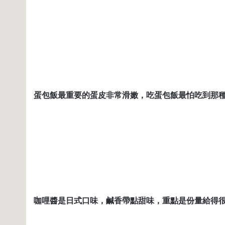
蛋包飯最重要的蛋皮非常滑嫩，吃蛋包飯最怕吃到那
咖哩醬是日式口味，鹹香帶點甜味，重點是份量給得