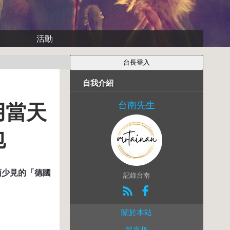
活動
自我介紹
台南先生
用當天
包
面少見的「德國
記錄台南
關於本站
留言板