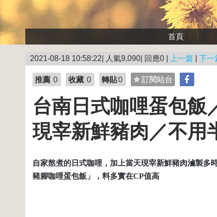
首頁
2021-08-18 10:58:22| 人氣9,090| 回應0 |
上一篇
|
下一
推薦
0
收藏
0
轉貼
0
訂閱站台
台南日式咖哩蛋包飯
現宰新鮮豬肉／不用
自家熬煮的日式咖哩，加上當天現宰新鮮豬肉滷製多
豬腳咖哩蛋包飯」，料多實在
CP
值高