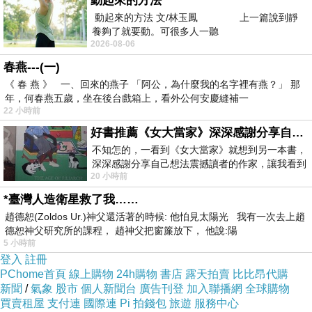
動起來的方法
動起來的方法 文/林玉鳳 上一篇說到靜
內用空間：老闆是韓國人，泡菜、醬料、調味料都是自製
養夠了就要動。可很多人一聽
2026-08-06
的傳統韓國道地口味，連裝潢空間都很有韓國烤肉店風格
春燕---(一)
《 春 燕 》 一、回來的燕子 「阿公，為什麼我的名字裡有燕？」 那
年，何春燕五歲，坐在後台戲箱上，看外公何安慶縫補一
22 小時前
好書推薦《女大當家》深深感謝分享自己想法震撼讀者的作家，讓我看到不同樣貌的家庭！
不知怎的，一看到《女大當家》就想到另一本書，
深深感謝分享自己想法震撼讀者的作家，讓我看到
20 小時前
不同樣貌的家庭！ 《女大
*臺灣人造衛星救了我……
趙德恕(Zoldos Ur.)神父還活著的時候: 他怕見太陽光 我有一次去上趙
德恕神父研究所的課程， 趙神父把窗簾放下， 他說:陽
5 小時前
登入
註冊
PChome首頁
線上購物
24h購物
書店
露天拍賣
比比昂代購
新聞
/
氣象
股市
個人新聞台
廣告刊登
加入聯播網
全球購物
買賣租屋
支付連
國際連
Pi 拍錢包
旅遊
服務中心