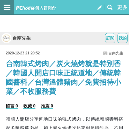
台南先生
訂閱
我的
2020-12-23 21:20:52
台南先生
台南韓式烤肉／炭火燒烤就是特別香
／韓國人開店口味正統道地／傳統韓
國醬料／台灣溫體豬肉／免費招待小
菜／不收服務費
留言 0
收藏 0
推薦 0
韓國人開店分享道地
口味的韓
式烤肉，以
傳統韓國醬料搭
配多種嚴選肉品，
加上炭火燒烤吃起來就是特別香，
不用