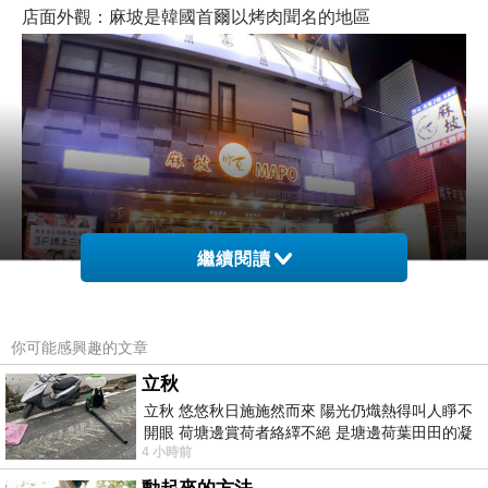
店面外觀：麻坡是韓國首爾以烤肉聞名的地區
繼續閱讀
你可能感興趣的文章
立秋
立秋 悠悠秋日施施然而來 陽光仍熾熱得叫人睜不
開眼 荷塘邊賞荷者絡繹不絕 是塘邊荷葉田田的凝
4 小時前
望 風中飄逸的是映日荷花別樣紅