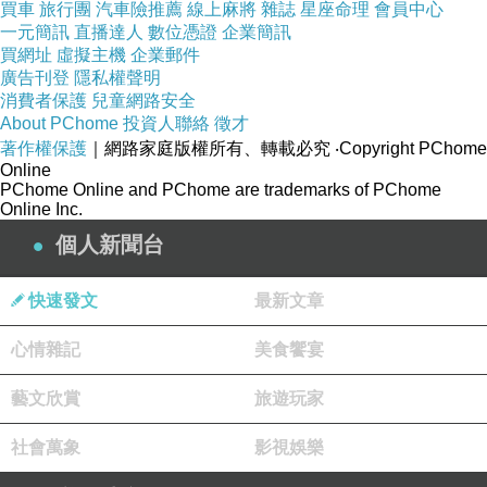
買車
旅行團
汽車險推薦
線上麻將
雜誌
星座命理
會員中心
一元簡訊
直播達人
數位憑證
企業簡訊
買網址
虛擬主機
企業郵件
豬肉
A
套餐（380g）：松坂豬
+
薄切五花
+
薄切梅花，以上
廣告刊登
隱私權聲明
都是使用台灣溫體豬，每一樣都非常新鮮，完全沒有豬腥
消費者保護
兒童網路安全
About PChome
投資人聯絡
徵才
味
著作權保護
｜網路家庭版權所有、轉載必究
‧Copyright PChome
Online
PChome Online and PChome are trademarks of PChome
Online Inc.
個人新聞台
快速發文
最新文章
心情雜記
美食饗宴
藝文欣賞
旅遊玩家
社會萬象
影視娛樂