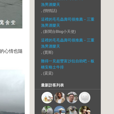
漁男酒樂天
, (悄悄話)
這裡的毛毛蟲壽司很推薦－三重
漁男酒樂天
, (新聞台Blog小天使)
這裡的毛毛蟲壽司很推薦－三重
漁男酒樂天
的心情也隨
, (賈斯)
難得一見超豐富沙拉自助吧－板
橋安格士牛排
, (霙霙)
最新訪客列表