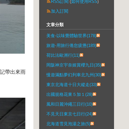
RSS訂閱
(
如何使用RSS
)
加入訂閱
文章分類
美食-以味覺體驗世界(178)
旅遊-用旅行倦怠疲憊(189)
荷比法歐洲行(11)
岡阪神京宇奈姬賞櫻九日(35)
記帶出來雨
慢遊滿點夢幻列車北九州(30)
東京北海道十日大縱走(33)
出國規格花東５加１(28)
風和日麗沖繩三日行(10)
不見天日東京七日行(24)
北海道雪見泡湯之旅(5)