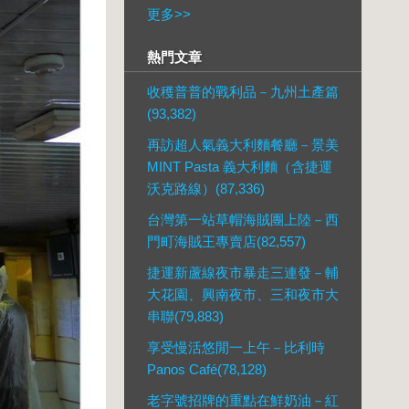
更多
>>
熱門文章
收穫普普的戰利品－九州土產篇
(93,382)
再訪超人氣義大利麵餐廳－景美
MINT Pasta 義大利麵（含捷運
沃克路線）(87,336)
台灣第一站草帽海賊團上陸－西
門町海賊王專賣店(82,557)
捷運新蘆線夜市暴走三連發－輔
大花園、興南夜市、三和夜市大
串聯(79,883)
享受慢活悠閒一上午－比利時
Panos Café(78,128)
老字號招牌的重點在鮮奶油－紅