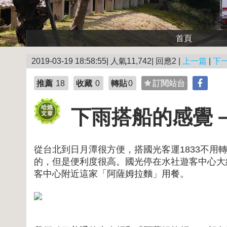
首頁
2019-03-19 18:58:55| 人氣11,742| 回應2 |
上一篇
|
下
推薦
18
收藏
0
轉貼
0
訂閱站台
下雨搭船的感覺
從台北到日月潭很方便，搭國光客運1833不
的，但是便利度很高。國光停在水社遊客中心大
客中心附近這家「阿薩姆拉麵」用餐。