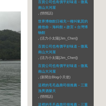
百貨公司也有價平好味道－微風
南山大河屋
, (悄悄話)
世界博物館日補充一種叫氣質的
維他命－海科館＋故宮＋台灣博
物館
, (活力小太陽[Jim_Chen])
百貨公司也有價平好味道－微風
南山大河屋
, (活力小太陽[Jim_Chen])
百貨公司也有價平好味道－微風
南山大河屋
, (新聞台Blog小天使)
這裡的毛毛蟲壽司很推薦－三重
漁男酒樂天
, (悄悄話)
這裡的毛毛蟲壽司很推薦－三重