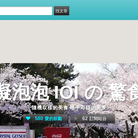
擬泡泡 IOI の 驚
隨機取樣的美食 唾手可得的美景
580
62
愛的鼓勵
訂閱站台