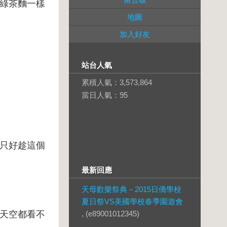
綠茶麵一樣
地圖
加入好友
站台人氣
累積人氣：
3,573,864
當日人氣：
95
只好趁這個
最新回應
天母歡樂祭典－2015日僑學校
夏日祭VS美國學校春季園遊會
天空都看不
, (e89001012345)