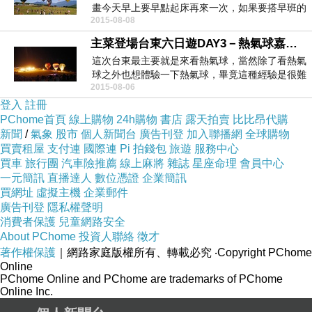
畫今天早上要早點起床再來一次，如果要搭早班的
2015-08-08
熱氣球因...
主菜登場台東六日遊DAY3－熱氣球嘉年華光雕音樂會
這次台東最主要就是來看熱氣球，當然除了看熱氣
球之外也想體驗一下熱氣球，畢竟這種經驗是很難
2015-08-06
得的。所...
登入
註冊
PChome首頁
線上購物
24h購物
書店
露天拍賣
比比昂代購
新聞
/
氣象
股市
個人新聞台
廣告刊登
加入聯播網
全球購物
買賣租屋
支付連
國際連
Pi 拍錢包
旅遊
服務中心
買車
旅行團
汽車險推薦
線上麻將
雜誌
星座命理
會員中心
一元簡訊
直播達人
數位憑證
企業簡訊
買網址
虛擬主機
企業郵件
廣告刊登
隱私權聲明
消費者保護
兒童網路安全
About PChome
投資人聯絡
徵才
著作權保護
｜網路家庭版權所有、轉載必究
‧Copyright PChome
Online
PChome Online and PChome are trademarks of PChome
Online Inc.