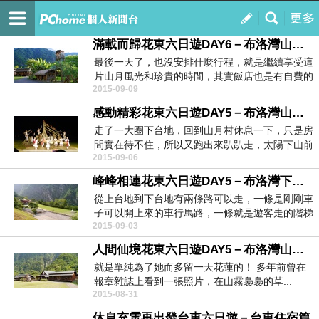
模擬泡泡 IOI の 驚食堂
訂閱
我的
滿載而歸花東六日遊DAY6－布洛灣山月村最後巡禮
最後一天了，也沒安排什麼行程，就是繼續享受這
片山月風光和珍貴的時間，其實飯店也是有自費的
2015-09-09
一日...
感動精彩花東六日遊DAY5－布洛灣山月村晚餐晚會
走了一大圈下台地，回到山月村休息一下，只是房
間實在待不住，所以又跑出來趴趴走，太陽下山前
2015-09-06
的傍...
峰峰相連花東六日遊DAY5－布洛灣下台地、環流丘公園
從上台地到下台地有兩條路可以走，一條是剛剛車
子可以開上來的車行馬路，一條就是遊客走的階梯
2015-09-03
步道...
人間仙境花東六日遊DAY5－布洛灣山月村
就是單純為了她而多留一天花蓮的！ 多年前曾在
報章雜誌上看到一張照片，在山霧裊裊的草...
2015-08-31
休息充電再出發台東六日遊－台東住宿篇