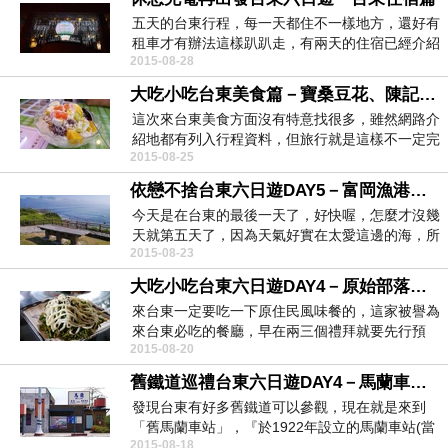
五天的台東行程，每一天都住不一樣地方，還好有
租車才有辦法這樣趴趴走，有兩天的住宿已經介紹
2015-08-28
過了。 ...
大吃小吃台東美食篇－寶桑豆花、陳記麻糬、津芳冰城、yuki冰品、綠意軒摩摩喳喳
這次來台東美食方面沒有特意找很多，雖然網路介
紹地都有列入行程資料，但旅行就是這樣不一定完
2015-08-25
全要...
依戀不捨台東六日遊DAY5－富岡漁港、小野柳、加路蘭遊憩區
今天是在台東的最後一天了，好快喔，怎麼才沒幾
天就第五天了，因為天氣好實在太愛這邊的海，所
2015-08-23
以最...
大吃小吃台東六日遊DAY4－原始部落原住民風味餐廳
來台東一定要吃一下原住民風味餐的，這家被譽為
來台東必吃的餐廳，早在兩三個禮拜就要先行預
2015-08-20
約，不...
舊鐵道巡禮台東六日遊DAY4－馬蘭車站、東糖原創工廠、台東糖廠冰棒
發現台東有好多舊鐵道可以參觀，現在就是來到
「舊馬蘭車站」，『於1922年設立的馬蘭車站(當
2015-08-18
時...