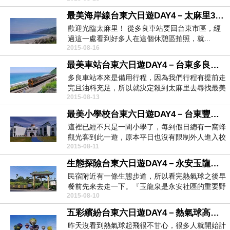
最美海岸線台東六日遊DAY4－太麻里399K、三和海濱公園
歡迎光臨太麻里！ 從多良車站要回台東市區，經
過這一處看到好多人在這個休憩區拍照，就...
2015-08-16
最美車站台東六日遊DAY4－台東多良車站
多良車站本來是備用行程，因為我們行程有提前走
完且油料充足，所以就決定殺到太麻里去尋找最美
2015-08-13
麗的車站...
最美小學校台東六日遊DAY4－台東豐源國小
這裡已經不只是一間小學了，每到假日總有一窩蜂
觀光客到此一遊，原本平日也沒有限制外人進入校
2015-08-11
園，後來因為...
生態探險台東六日遊DAY4－永安玉龍泉生態步道、立品茶園民宿
民宿附近有一條生態步道，所以看完熱氣球之後早
餐前先來去走一下。『玉龍泉是永安社區的重要野
2015-08-10
溪，千百年溪...
五彩繽紛台東六日遊DAY4－熱氣球高高飛
昨天沒看到熱氣球起飛很不甘心，很多人就開始計