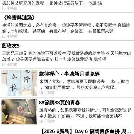
德恕神父研究所的課程， 趙神父把窗簾放下， 他說:陽
15 小時前
《蜂蜜與漣漪》
生活的苦悶之處，必有其蜂蜜。 你說要學習蜜獾，毫不畏懼地 直搗蜂
窩，才能親嚐。 甚至練一身鐵布衫、金鐘罩， 在暴風雨來襲
15 小時前
藍玫友5
三師兄三師兄 你昨晚說不可以殺生 要我放過蟑螂給生路 今天的燉大肉
怎辦？ 你是否要虔誠茹素？ 蛤？別說師妹愛記仇 我希望
15 小時前
歲律禪心 - 半塘新月朦朧醉
來到了立秋 ， 意味著夏天即將過去 ， 秋 ，揪也
， 物於此而揪歛 ， 與格友分享此立秋聯。
15 小時前
88節讀88頁的青春
說真格的，如果我要寫我的情史，可能會高潮迭起
令人歎息！(好酸)，不過，我可能也會萬劫不
16 小時前
復...，每天跪鍵盤還是被判了花心的罪
【2026-6廣島】Day 6 福岡博多血拼 與機場接送少年司機深夜對談