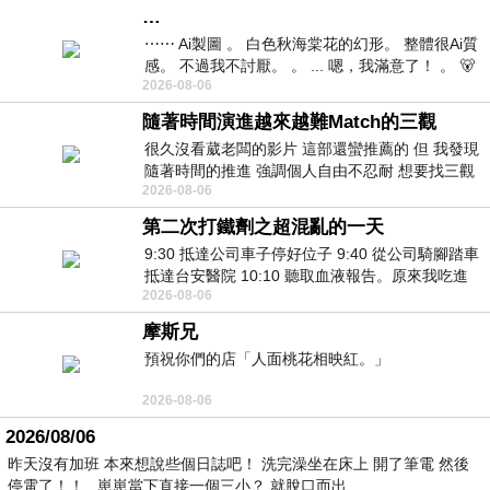
…
⋯⋯ Ai製圖 。 白色秋海棠花的幻形。 整體很Ai質
感。 不過我不討厭。 。 ... 嗯，我滿意了！ 。 🐻
2026-08-06
昨中
隨著時間演進越來越難Match的三觀
很久沒看葳老闆的影片 這部還蠻推薦的 但 我發現
隨著時間的推進 強調個人自由不忍耐 想要找三觀
2026-08-06
接近的不要說對象 連朋友都超
第二次打鐵劑之超混亂的一天
9:30 抵達公司車子停好位子 9:40 從公司騎腳踏車
抵達台安醫院 10:10 聽取血液報告。原來我吃進
2026-08-06
去的 B12 彌可保並非沒有吸收而是超
摩斯兄
預祝你們的店「人面桃花相映紅。」
2026-08-06
2026/08/06
昨天沒有加班 本來想說些個日誌吧！ 洗完澡坐在床上 開了筆電 然後
停電了！！ 崽崽當下直接一個三小？ 就脫口而出