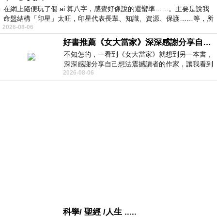
在網上隨便玩了個 ai 算八字，感覺好像說的還蠻準……。主要是說我
命盤結構「印星」太旺，印星代表長輩、知識、資源、保護……等，所
2026-08-06
好書推薦《女大當家》深深感謝分享自己想法震撼讀者的作家，讓我看到不同樣貌的家庭！
不知怎的，一看到《女大當家》就想到另一本書，
深深感謝分享自己想法震撼讀者的作家，讓我看到
2026-08-06
不同樣貌的家庭！ 《女大
科學/ 聖經 /人生 .....