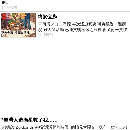
的。
14 小時前
終於立秋
可有海豚白白靠攏 再次遙迢氣旋 可再饒過一遍窮
弱 雖人間活動 已達文明極致之浪費 但又何干質樸
14 小時前
者 只能白白陪葬
*臺灣人造衛星救了我……
趙德恕(Zoldos Ur.)神父還活著的時候: 他怕見太陽光 我有一次去上趙