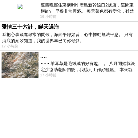
連四晚都住東橫INN 廣島新幹線口2號店，這間東
橫inn，早餐非常豐盛。 每天菜色都有變化，雖然
16 小時前
看到工作人員拿出料理包加熱，但
愛情三十六計，瞞天過海
我把心事藏進尋常的問候，海面平靜如昔，心中悸動無法平息。 只有
海底的潮汐知道，我的世界早已向你傾斜。
17 小時前
….
⋯⋯ 羊耳草是毛絨絨的好有趣。 。 八月開始就決
定少協助老師們後，我感到工作好輕鬆。 本來就
17 小時前
不是我的工作啊。 真