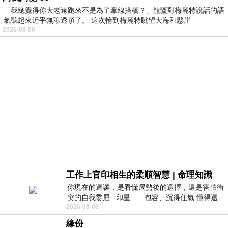
「我總覺得你大老遠跑來不是為了牽線搭橋？」龍疆對梅麗特說話的語
氣聽起來近乎無聊透頂了。 這次輪到梅麗特眺望大海和懸崖
2026-08-06
工作上官印相生的柔順智慧 | 命理知識
你現在的退讓，是看懂局勢後的選擇，還是害怕衝
突的自我委屈 印星——包容、沉得住氣 懂得退
2026-08-06
一步觀察，不會
緣份