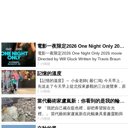
電影一夜限定2026 One Night Only 2026 movie
電影一夜限定2026 One Night Only 2026 movie
Directed by Will Gluck Written by Travis Braun
7 小時前
Starring Monica Barbaro
記憶的溫度
【記憶的溫度】～ 小金老師( 嚴仁鴻) 今天早上，
先送走了今天早上從北投來參觀的三台遊覽車，原
7 小時前
以為展場已經差不多要安靜下來，卻發
當代藝術家盧嵐新：你看到的是我的輪廓，還是你的故事？——藏在藍色裡的希望與光
💙 「我把自己藏在藍色裡，卻把希望留在光
裡。」 當代藝術家盧嵐新在此幅兼具童趣靈動與
7 小時前
抽象韻味的新作中，用湛藍的羽翼般色塊包覆著