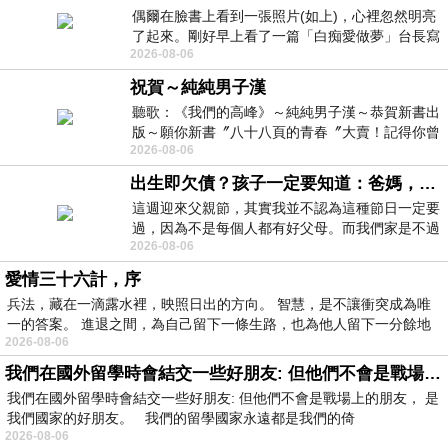
偶爾在臉書上看到一張照片(如上)，心裡忽然明亮
了起來。剛好早上看了一篇「白痴愛做夢」台長寫
2026-08-06
的貼文，在回顧年輕時瘋狂愛上
祝賀～純純男子漢
聽歌：《我們的高峰》～純純男子漢～恭賀新書出
版～願你新書〞八十八頁的青春〞大賣！記得你曾
2026-08-06
經在我的版留言…「好讚的圖^^感覺大家
出生即欠債？孩子一定要知道：爸媽，其實我不欠你們
這週迎來父親節，其實我並不認為這種節日一定要
過，因為不是每個人都有好父母。而我們家是不過
2026-08-06
節的，平時也沒什麼儀式感，生活趨近冷
愛情三十六計，序
兵法，藏在一滴露水裡，映照日出的方向。 智慧，是不讓衝突成為唯
一的答案。 進退之間，為自己留下一條生路，也為他人留下一分餘地
2026-08-06
我們在國外留學時會結交一些好朋友: 但他們不會是戰場上的朋友
我們在國外留學時會結交一些好朋友: 但他們不會是戰場上的朋友， 是
我們國家的好朋友。 我們的留學國家永遠都是我們的倚
2026-08-06