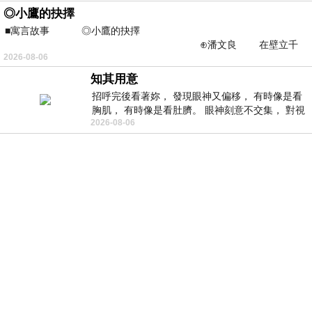
◎小鷹的抉擇
■寓言故事 ◎小鷹的抉擇
⊕潘文良 在壁立千
2026-08-06
仞的懸崖上，有一座遮天蔽
知其用意
招呼完後看著妳， 發現眼神又偏移， 有時像是看
胸肌， 有時像是看肚臍。 眼神刻意不交集， 對視
2026-08-06
視線不對齊， 讓我很難不