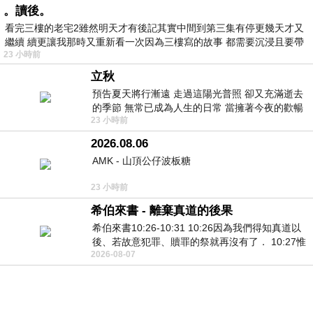
。讀後。
看完三樓的老宅2雖然明天才有後記其實中間到第三集有停更幾天才又
繼續 續更讓我那時又重新看一次因為三樓寫的故事 都需要沉浸且要帶
23 小時前
有
立秋
預告夏天將行漸遠 走過這陽光普照 卻又充滿逝去
的季節 無常已成為人生的日常 當擁著今夜的歡暢
23 小時前
舒心 轉眼驟成昨日 而明晨 太陽
2026.08.06
AMK - 山頂公仔波板糖
23 小時前
希伯來書 - 離棄真道的後果
希伯來書10:26-10:31 10:26因為我們得知真道以
後、若故意犯罪、贖罪的祭就再沒有了． 10:27惟
2026-08-07
有戰懼等候審判和那燒滅眾敵人的烈火