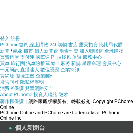
登入
註冊
PChome首頁
線上購物
24h購物
書店
露天拍賣
比比昂代購
新聞
/
氣象
股市
個人新聞台
廣告刊登
加入聯播網
全球購物
買賣租屋
支付連
國際連
Pi 拍錢包
旅遊
服務中心
買車
旅行團
汽車險推薦
線上麻將
雜誌
星座命理
會員中心
一元簡訊
直播達人
數位憑證
企業簡訊
買網址
虛擬主機
企業郵件
廣告刊登
隱私權聲明
消費者保護
兒童網路安全
About PChome
投資人聯絡
徵才
著作權保護
｜網路家庭版權所有、轉載必究
‧Copyright PChome
Online
PChome Online and PChome are trademarks of PChome
Online Inc.
個人新聞台