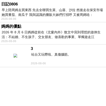
日記0806
早上陪周媽去買東西 先去全聯買生菜、山葵、沙拉 然後走在保安市場
她買番茄、南瓜子 我與認識的攤販大姊們打招呼 又被周媽唸：
2026-08-06
媽媽的優點
2026 年 8 月 6 日媽媽從前在《北窗內外》散文中寫到理想的遊俠生
活：不結婚、不生孩子、交女朋友、做喜歡的事業、單獨遊走江
2026-08-06
湖⋯⋯，
3
站台又玩嘢啦。真傷腦筋。
2026-08-06