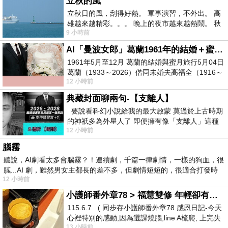
立秋的風
立秋日的風，刮得好熱。 軍事演習，不外出。 高
雄越來越精彩。。。 晚上的夜市越來越熱鬧。 秋
9 小時前
天的風刮得很熱 夜遊消暑熱。。。
AI「曼波女郎」葛蘭1961年的結婚＋蜜月旅行 #戀上老電影 #葛蘭 #粟子
1961年5月至12月 葛蘭的結婚與蜜月旅行5月04日
葛蘭（1933～2026）偕同未婚夫高福全（1916～
12 小時前
2004）乘郵輪赴倫敦6月15日於英國倫敦St.S
典藏封面聊兩句-【支離人】
要說看科幻小說給我的最大啟蒙 莫過於上古時期
的神祇多為外星人了 即便擁有像「支離人」這種
12 小時前
驚世駭俗的神通法門 也未必讀
腦霧
聽說，AI劇看太多會腦霧？！連續劇，千篇一律劇情，一樣的狗血，很
膩...AI 劇，雖然男女主都長的差不多，但劇情短短的，很適合打發時
12 小時前
小護師番外章78 > 福慧雙修 年輕卻有個老靈魂 ㄑ金剛經〉podcast
115.6.7 ( 同步存小護師番外章78 感恩日記-今天
心裡特別的感動,因為選課燒腦,line A梳爬, 上完失
13 小時前