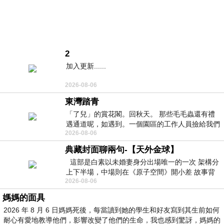
2
加入更新......
2026-08-06
東灣踏青
「了兒」的賞花閣。回秋天。 那些毛毛蟲還有禮
遇通道呢，如遇到。一個園區的工作人員撿給我們
2026-08-06
細賞。
典藏封面聊兩句-【天外金球】
這部是白素以未婚妻身分出場唯一的一次 架構分
上下半場，中場則在《原子空間》開小差 故事背
2026-08-06
景影射西藏境外流亡 地下組織
媽媽的面具
2026 年 8 月 6 日媽媽死後，每當讀到她的學生和好友寫到其生前如何
耐心有愛地教導他們，影響改變了他們的生命，我也感到驚訝，媽媽的