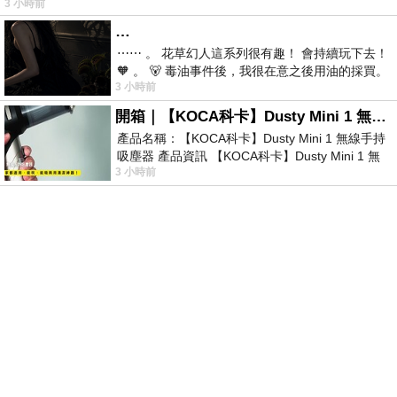
3 小時前
…
⋯⋯ 。 花草幻人這系列很有趣！ 會持續玩下去！
🧡 。 🐻 毒油事件後，我很在意之後用油的採買。
3 小時前
前天購買了我之前就很愛
開箱｜【KOCA科卡】Dusty Mini 1 無線手持吸塵器
產品名稱：【KOCA科卡】Dusty Mini 1 無線手持
吸塵器 產品資訊 【KOCA科卡】Dusty Mini 1 無
3 小時前
線手持吸塵器評語： 能吸、能吹兼具兩