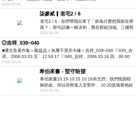
2026-08-06
柒參貳▎老宅2 / 6
老宅2 / 6 - 你們帶我出來了「妳為什麼把我留在裡
面？」那句話像一根冰刺，懸在群組頂端。三樓死
2026-08-06
死盯著照片裡的人。那個人確實站在
◎吉祥_039~040
■潘文良著作集＞勵益品＞魚雁千里共今緣＞吉祥_039~040 ▽039_吉
祥。2006.03.03.五 12:59:17 ▽040_吉祥。2006.03.16.四 00:00:
2026-08-06
希伯來書 - 堅守盼望
希伯來書10:19-10:25 10:19弟兄們、我們既因耶
穌的血、得以坦然進入至聖所、 10:20是藉着他給
2026-08-06
我們開了一條又新又活的路從幔子經過