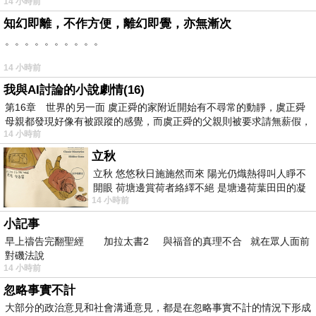
14 小時前
知幻即離，不作方便，離幻即覺，亦無漸次
。。。。。。。。。。
14 小時前
我與AI討論的小說劇情(16)
第16章 世界的另一面 虞正舜的家附近開始有不尋常的動靜，虞正舜
母親都發現好像有被跟蹤的感覺，而虞正舜的父親則被要求請無薪假，
14 小時前
立秋
立秋 悠悠秋日施施然而來 陽光仍熾熱得叫人睜不
開眼 荷塘邊賞荷者絡繹不絕 是塘邊荷葉田田的凝
14 小時前
望 風中飄逸的是映日荷花別樣紅
小記事
早上禱告完翻聖經 加拉太書2 與福音的真理不合 就在眾人面前
對磯法說
14 小時前
忽略事實不計
大部分的政治意見和社會溝通意見，都是在忽略事實不計的情況下形成