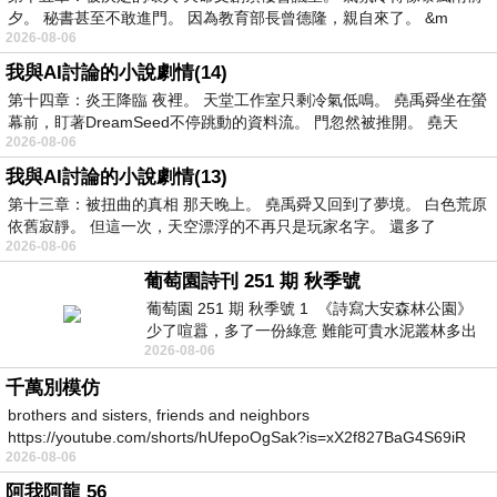
夕。 秘書甚至不敢進門。 因為教育部長曾德隆，親自來了。 &m
2026-08-06
我與AI討論的小說劇情(14)
第十四章：炎王降臨 夜裡。 天堂工作室只剩冷氣低鳴。 堯禹舜坐在螢
幕前，盯著DreamSeed不停跳動的資料流。 門忽然被推開。 堯天
2026-08-06
我與AI討論的小說劇情(13)
第十三章：被扭曲的真相 那天晚上。 堯禹舜又回到了夢境。 白色荒原
依舊寂靜。 但這一次，天空漂浮的不再只是玩家名字。 還多了
2026-08-06
葡萄園詩刊 251 期 秋季號
葡萄園 251 期 秋季號 1 《詩寫大安森林公園》
少了喧囂，多了一份綠意 難能可貴水泥叢林多出
2026-08-06
一
千萬別模仿
brothers and sisters, friends and neighbors
https://youtube.com/shorts/hUfepoOgSak?is=xX2f827BaG4S69iR
2026-08-06
https
阿我阿龍 56