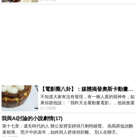
智課的她,特來傾
【電影圈八卦】：媒體揭發奧斯卡動畫項目投票醜聞！好萊塢為什麼看不起動畫電影？
不知道大家有沒有發現，有一種人真的很神奇，如
果你跟他說：「我昨天去看動畫電影」，他就會露
13 小時前
出一種慈祥的微笑，然後問你是不是陪小
我與AI討論的小說劇情(17)
第十七章：遺失時代的人 辦公室裡安靜得只剩時鐘聲。 堯禹舜低頭翻
著相簿。 照片中的袁年，始終與人群保持距離。 別人在聊天。