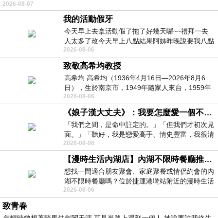
2026-08-07
我的活動假牙
今天早上去拿活動假了拖了好幾天囉~~禮拜一去
人太多了改今天早上八點結果阿姊昨晚說要我八點
2026-08-06
去西螺農會~回到莿桐都8點半多了
致敬高希均教授
高希均 高希均（1936年4月16日—2026年8月6
日），生於南京市，1949年隨家人來台，1959年
2026-08-06
赴美深造並取得經濟發展博士學位。曾任
《娘子漢大丈夫》：我要怎麼愛一個不存在的人？
「我們之間，是命中註定的。」「但我們才初次見
面。」「聽好，我是戀愛高手、情史豐富，我很清
2026-08-06
楚這種感覺，你我之間的那種感覺，現
【漫時生活內湖店】內湖不限時餐廳推薦｜捷運港墘站美食，聚餐、約會、家庭聚會首選，正餐甜點一次滿足
想找一間適合朋友聚會、家庭聚餐或情侶約會的內
湖不限時餐廳嗎？位於捷運港墘站附近的漫時生活
2026-08-06
內湖店，從捷運站步行約4分鐘即可抵
致青春