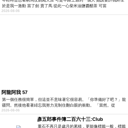
年輕時曾想著騎馬仗劍闖天涯 可是半路上遇到一個人 她說要許我終生
於是我一激動 當了劍 賣了馬 從此一心柴米油鹽醬醋茶 可當
2026-08-06
阿龍阿我 57
第一個任務很簡單，但這並不意味著它很容易。「你準備好了吧？」龍
疆問。然後他看著緋忘我努力克制住翻白眼的衝動。 「當然。從
2026-08-06
彥五郎事件簿二百六十三:Club
重石不再只是歲月的累積，更能像標籤一般，標籤