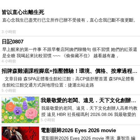
皆以直心出離生死
直心念我生已盡梵行已立所作已辦不受後有，直心念我已斷不復更斷。
3 小時前
日記0807
早上醒來的第一件事 不跟早餐店阿姨們聊幾句 很不習慣 她們的紅茶還
是全糖 我喝起來比較習慣 ~~~ 《偷偷藏不住》 越看越有趣，
4 小時前
招牌森雞湯課程腳底+指壓體驗！環境、價格、按摩過程全紀錄，森SPA足體養生館松江館最新價格表
文章目錄 森SPA足體養生館松江館：高CP值舒壓首選 森SPA足體養
生館松江館交通方式與地理位置：捷運出站走路
5 小時前
我最敬愛的老闆、遠見．天下文化創辦人高希均教授
我最敬愛的老闆、遠見．天下文化創辦人高希均教
授 遠見 HBR 社長楊瑪利 2026.08.06 我最敬愛的
5 小時前
老闆、遠見．天下文化創辦人高希均教
電影眼眸2026 Eyes 2026 movie
電影眼眸2026 Eyes 2026 movie 導演: 廉智浩 編