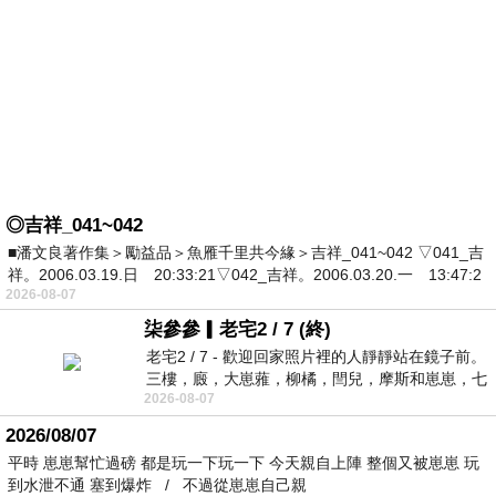
◎吉祥_041~042
■潘文良著作集＞勵益品＞魚雁千里共今緣＞吉祥_041~042 ▽041_吉
祥。2006.03.19.日 20:33:21▽042_吉祥。2006.03.20.一 13:47:2
2026-08-07
柒參參▎老宅2 / 7 (終)
老宅2 / 7 - 歡迎回家照片裡的人靜靜站在鏡子前。
三樓，廄，大崽蕥，柳橘，閆兒，摩斯和崽崽，七
2026-08-07
個人整整齊齊地站在鏡框之外，如同
2026/08/07
平時 崽崽幫忙過磅 都是玩一下玩一下 今天親自上陣 整個又被崽崽 玩
到水泄不通 塞到爆炸 / 不過從崽崽自己親