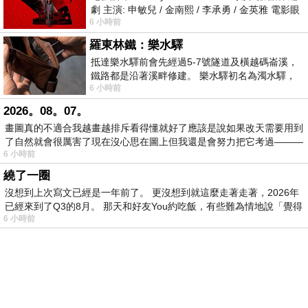
劇 主演: 申敏兒 / 金南熙 / 李承勇 / 金英雅 電影眼
6 小時前
眸2026描述攝影師徐珍因遺
羅東林鐵：樂水驛
抵達樂水驛前會先經過5-7號隧道及橫越碼崙溪，
鐵路都是沿著溪畔修建。 樂水驛初名為濁水驛，
6 小時前
但因與臺鐵集集線車站同名，於1953
2026。08。07。
畫圖真的不適合我越畫越排斥看得懂就好了應該是說如果改天需要用到
了自然就會很厲害了現在沒心思在圖上但我還是會努力把它考過———
6 小時前
繞了一圈
沒想到上次寫文已經是一年前了。 更沒想到就這麼走著走著，2026年
已經來到了Q3的8月。 那天和好友You約吃飯，有些難為情地說「覺得
6 小時前