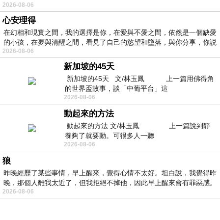
2026-08-06
心安理得
在幻相和現實之間，我的選擇是你，在愛與不愛之間，依然是一個缺愛
的小孩，在夢與清醒之間，看見了自己的慾望和墮落，與你分享，你説
2026-08-06
新加坡的45天
新加坡的45天 文/林玉鳳 上一篇用佛得角
的世界盃故事，談「中葡平台」這
2026-08-06
動起來的方法
動起來的方法 文/林玉鳳 上一篇說到靜
養夠了就要動。可很多人一聽
2026-08-06
狼
昨晚經歷了某些事情，早上醒來，覺得心情不太好。坦白說，我覺得昨
晚，那個人離我太近了，但我拒絕不掉他，因此早上醒來會有罪惡感。
2026-08-06