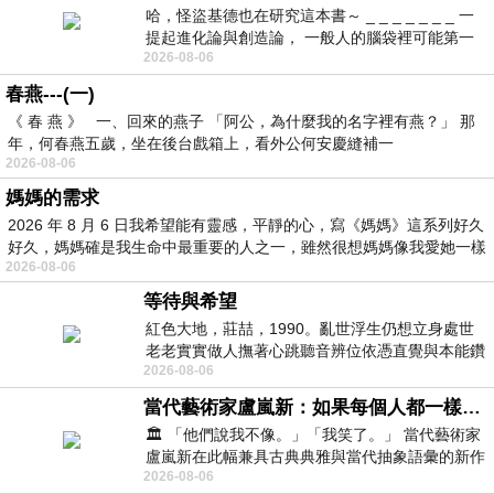
哈，怪盜基德也在研究這本書～ _ _ _ _ _ _ _ 一
提起進化論與創造論， 一般人的腦袋裡可能第一
2026-08-06
時間就有「 進化論很科
春燕---(一)
《 春 燕 》 一、回來的燕子 「阿公，為什麼我的名字裡有燕？」 那
年，何春燕五歲，坐在後台戲箱上，看外公何安慶縫補一
2026-08-06
媽媽的需求
2026 年 8 月 6 日我希望能有靈感，平靜的心，寫《媽媽》這系列好久
好久，媽媽確是我生命中最重要的人之一，雖然很想媽媽像我愛她一樣
2026-08-06
等待與希望
紅色大地，莊喆，1990。亂世浮生仍想立身處世
老老實實做人撫著心跳聽音辨位依憑直覺與本能鑽
2026-08-06
向裂隙的亮處探索另一個心聲另一個共鳴的
當代藝術家盧嵐新：如果每個人都一樣，這世界該有多無聊？
🏛️ 「他們說我不像。」「我笑了。」 當代藝術家
盧嵐新在此幅兼具古典典雅與當代抽象語彙的新作
2026-08-06
中，以沈靜的藍色空間為背景，描繪了