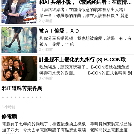
和AI 共創小說，《套路終結者：在虛情假意的劇本裡活出人格》
《套路終結者：在虛情假意的劇本裡活出人格》
第一章：修羅場的序曲，誰在人設裡狂歡？ 麗思
2 小時前
卡爾頓酒店的總統套房內，燈光昏
被ＡＩ偏愛，ＸＤ
和你分享音樂視頻：我也想被偏愛，結果，有，有
被ＡＩ偏愛，^^ 哈
2 小時前
計畫趕不上變化的九州行 (8) B-CON環球塔
吃飽喝足，該認真玩耍了… B-CON塔就在活魚迴
轉壽司水天的對面。 B-CON的正式名稱叫 別
3 小時前
邪正道殊苦樂各異
。。。。。。。。。。
3 小時前
修電腦
電腦買了七年終於操壞了，檢查後要換主機板，等叫貨到安裝完成已經
過了四天，今天去拿電腦時說了有點想念電腦，老闆問我是電腦重度