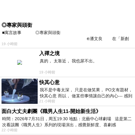
◎專家與頭銜
■寓言故事 ◎專家與頭銜
⊕潘文良 在「新創
19 小時前
之谷」裡——
入禪之境
真的， 太靠近， 我也尿不出。
19 小時前
快其心意
我不是中毒太深， 只是在做笑果， PO文有題材，
快其心意 而以， 做某些事情讓自己的內心--- 感到
21 小時前
愉快。
面白大丈夫劇團《職男人生11-開始新生活》
時間：2026年7月31日，周五19:30 地點：北藝中心球劇場 這是第二
次看該團《職男人生》系列的現場演出，感覺新鮮度、喜劇感
22 小時前