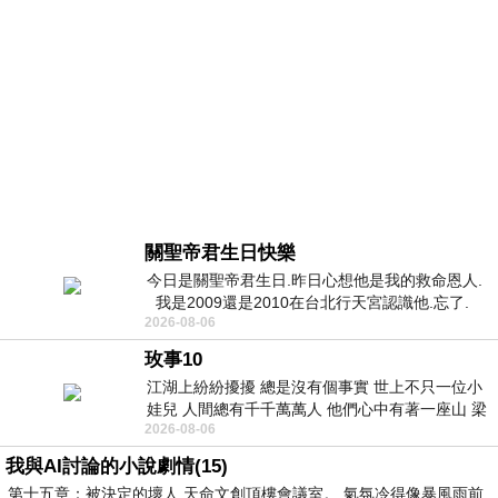
關聖帝君生日快樂
今日是關聖帝君生日.昨日心想他是我的救命恩人.
我是2009還是2010在台北行天宮認識他.忘了.
2026-08-06
一個奇摩交友的網友學
玫事10
江湖上紛紛擾擾 總是沒有個事實 世上不只一位小
娃兒 人間總有千千萬萬人 他們心中有著一座山 梁
2026-08-06
山佛山泰華衡恆嵩 一山之高
我與AI討論的小說劇情(15)
第十五章：被決定的壞人 天命文創頂樓會議室。 氣氛冷得像暴風雨前