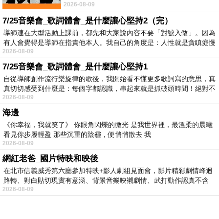
2026-08-09
No》即為其中之一，在告示牌百大單曲
7/25音樂會_歌詞體會_是什麼讓心堅持2（完）
導師連在大型活動上課前，都先和大家說內容不要「對號入做」。因為
有人會覺得是導師在指責他本人。我自己的角度是：人性就是貪瞋癡慢
2026-08-09
7/25音樂會_歌詞體會_是什麼讓心堅持1
自從導師創作流行樂旋律的歌後，我開始看不懂更多歌詞寫的意思，真
真切切感受到什麼是：每個字都認識，串起來就是抓破頭時間！絕對不
2026-08-09
海邊
《你幸福，我就笑了》 你眼角閃爍的微光 是我世界裡，最溫柔的晨曦
看見你步履輕盈 那些沉重的陰霾，便悄悄散去 我
2026-08-09
網紅老爸_國片特映和映後
在北市信義威秀第六廳參加特映+影人劇組見面會，影片精彩劇情峰迴
路轉、對白貼切現實有意涵、背景音樂映襯劇情、武打動作認真不含
2026-08-09
糊、