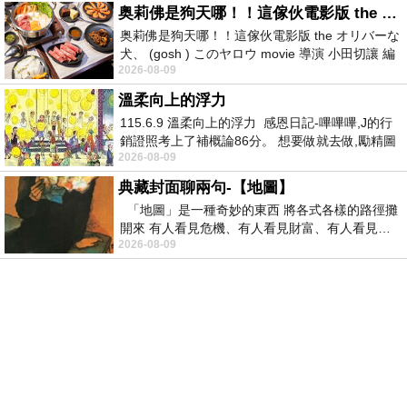
奥莉佛是狗天哪！！這傢伙電影版 the オリバーな犬、 (gosh ) このヤロウ movie
奥莉佛是狗天哪！！這傢伙電影版 the オリバーな
犬、 (gosh ) このヤロウ movie 導演 小田切讓 編
2026-08-09
劇: 小田切讓 主演: 小田切讓
溫柔向上的浮力
115.6.9 溫柔向上的浮力 感恩日記-嗶嗶嗶,J的行
銷證照考上了補概論86分。 想要做就去做,勵精圖
2026-08-09
治大成功,也是表法,堅持和努力
典藏封面聊兩句-【地圖】
「地圖」是一種奇妙的東西 將各式各樣的路徑攤
開來 有人看見危機、有人看見財富、有人看見…
2026-08-09
從中可以發掘出不同的