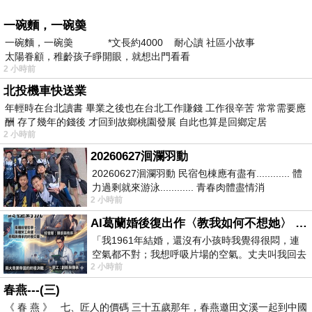
一碗麵，一碗羮
一碗麵，一碗羮 *文長約4000 耐心讀 社區小故事
太陽眷顧，稚齡孩子睜開眼，就想出門看看
2 小時前
北投機車快送業
年輕時在台北讀書 畢業之後也在台北工作賺錢 工作很辛苦 常常需要應
酬 存了幾年的錢後 才回到故鄉桃園發展 自此也算是回鄉定居
2 小時前
20260627洄瀾羽動
20260627洄瀾羽動 民宿包棟應有盡有............ 體
力過剩就來游泳............ 青春肉體盡情消
2 小時前
磨............ 晚餐不必
AI葛蘭婚後復出作〈教我如何不想她〉 #戀上老電影 #葛蘭 #粟子
「我1961年結婚，還沒有小孩時我覺得很悶，連
空氣都不對；我想呼吸片場的空氣。丈夫叫我回去
2 小時前
試試看……拍了〈教我如何不想她〉（1963
春燕---(三)
《 春 燕 》 七、匠人的價碼 三十五歲那年，春燕邀田文溪一起到中國