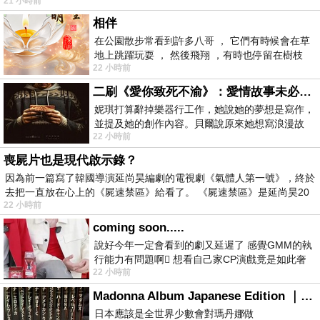
21 小時前
相伴
在公園散步常看到許多八哥 ， 它們有時候會在草
地上跳躍玩耍 ， 然後飛翔 ，有時也停留在樹枝
22 小時前
上，它們身軀是咖啡色的，鳥喙是黃色
二刷《愛你致死不渝》：愛情故事未必是浪漫故事
妮琪打算辭掉樂器行工作，她說她的夢想是寫作，
並提及她的創作內容。貝爾說原來她想寫浪漫故
22 小時前
事，妮琪回應：「不是浪漫故事，是愛情
喪屍片也是現代啟示錄？
因為前一篇寫了韓國導演延尚昊編劇的電視劇《氣體人第一號》，終於
去把一直放在心上的《屍速禁區》給看了。 《屍速禁區》是延尚昊20
22 小時前
coming soon.....
說好今年一定會看到的劇又延遲了 感覺GMM的執
行能力有問題啊🫩 想看自己家CP演戲竟是如此奢
22 小時前
侈的事 GMM你說看看啊😑 先把劇放
Madonna Album Japanese Edition ｜瑪丹娜專輯們2026年日本版重發系列
日本應該是全世界少數會對瑪丹娜做