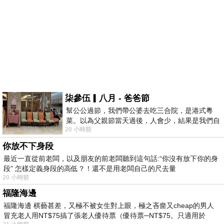
柒參伍▎八月 - 爸爸節
幫公公過節，我們帶公婆去吃三合院，是港式粵
菜。以為父親節當天過後，人會少，結果是我們自
20 小時前
己想多了。人陸續地進，滿滿都是人，個人
你放不下身段
最近一直從前老闆，以及朋友的前老闆聽到這句話:“你沒有放下你的身
段” 怎樣定義身段的高低？！還不是用老闆自己的尺去量
20 小時前
福隆海邊
福隆海邊 棋藝甚差，又極不被女生對上眼，極之吝嗇又cheap的男人
冒充老人用NT$75搞了張老人優待票（優待票─NT$75。只適用於