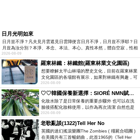
日月光明如來
日月豈不淨？凡夫見月雲遮見日雲障便言日月不淨，日月豈不淨耶？日
月豈為汝分別？本淨、本念、本法、本心。真性本然，體自空寂，性相
2026-08-09
羅東林鐵：林鐵館(羅東林業文化園區)
想要瞭解太平山林場的歷史文化，目前在羅東林業
文化園區的各場館有展示，如果對林鐵有興趣，可
2026-08-09
以到林鐵館。 這裡展示從山下
♡♡韓國保養新選擇：SIORÉ NMN賦活泡泡化妝水♡♡
化妝水除了是日常保養的重要步驟外 也可以在洗
臉後搭配化妝棉使用，以作為再次清潔 自然也是
2026-08-09
我的保養必備品項 不過，我對於化妝
老歌亂談(1322)Tell Her No
英國的迷幻搖滾樂團The Zombies ( 殭屍合唱團 )
在美國共有三首暢銷曲，此首1965的《Tell Her