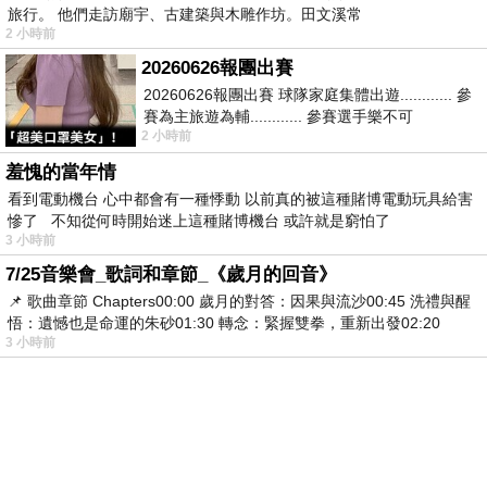
旅行。 他們走訪廟宇、古建築與木雕作坊。田文溪常
2 小時前
20260626報團出賽
20260626報團出賽 球隊家庭集體出遊............ 參
賽為主旅遊為輔............ 參賽選手樂不可
2 小時前
支............ 賽前旅遊
羞愧的當年情
看到電動機台 心中都會有一種悸動 以前真的被這種賭博電動玩具給害
慘了 不知從何時開始迷上這種賭博機台 或許就是窮怕了
3 小時前
7/25音樂會_歌詞和章節_《歲月的回音》
📌 歌曲章節 Chapters00:00​ 歲月的對答：因果與流沙00:45​ 洗禮與醒
悟：遺憾也是命運的朱砂01:30​ 轉念：緊握雙拳，重新出發02:20
3 小時前