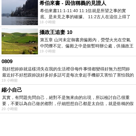
希伯來書 - 因信稱義的見證人
希伯來書11:1-11:40 11:1信就是所望之事的實
底、是未見之事的確據。 11:2古人在這信上得了
18 小時前
美好的證據。 11:3我們因着信、就知道
攝政王追妻 10
第五章 山河未定御書房偏殿內，熒瑩火光在空氣
中閃爍不定。偏殿之中是個暫時辦公處，供攝政王
19 小時前
於皇宮內廷裡處理公務已然很多年。房內
0809
我好想妳妳就這樣消失在我的生活裡😢每件事情都變得好無力想問妳
最近好不好想跟妳說好多好多話可是每次拿起手機卻又害怕了害怕我的
19 小時前
出現
縮小自己
其實，有問題先問自己，絕對不是無來由的出現，所以檢討自己很重
要，不要以為自己做的都對，仔細想想自己都是太自信，就是俗稱的假
20 小時前