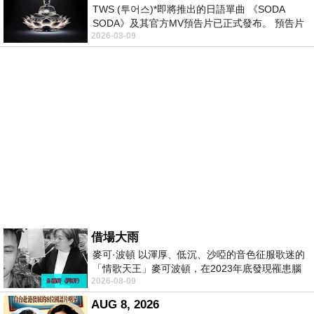
TWS (투어스)*即將推出的日語單曲 《SODA
SODA》及其官方MV預告片已正式發布。 預告片
2026-08-09
一經發布， 就引發了粉絲們對這次夏季回
借場大雨
麥可·波頓 以渾厚、低沉、沙啞的音色征服歌迷的
「情歌天王」麥可波頓，在2023年底發現罹患腦
2026-08-09
瘤「祈禱早日康復，一切都好」。
AUG 8, 2026