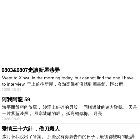
0803&0807走讀新屋巷弄
Went to Xinwu in the morning today, but cannot find the one I have
to interview. 早上前往新屋，炎熱高溫卻沒找到圖書館、區公所
2026-08-09
阿我阿龍 59
海平面盤桓的旋鷹， 沙灘上細碎的貝殼， 同樣矯健的遠方馳帆。 天是
一片紫藍漆黑， 風寒陡峭的崕， 孤高如傲梅。 月亮
2026-08-09
愛情三十六計，借刀殺人
歲月替我說出了答案。 那些沒有勇氣告白的日子，最後都被時間翻譯