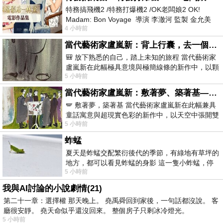
特務搞飛機2 /特務打爆機2 /OK老闆娘2 OK!
Madam: Bon Voyage 導演 李澈河 監製 金允美
4 小時前
劇本 申鉉成 主演 嚴正化 朴誠雄
當代藝術家盧嵐新：背上行囊，去一個沒有人認識你的地方——看風景，也遇見渴望出發的自己
🎒 放下熟悉的自己，踏上未知的旅程 當代藝術家
盧嵐新在此幅極具意境與極簡線條的新作中，以顆
5 小時前
粒感豐富的灰綠粗糙背景，搭配凝練且具
當代藝術家盧嵐新：敷著夢、築著基——讓筆觸成為存在過的證據，將相遇的溫度熔鑄成新的模樣
🪽 敷著夢，築著基 當代藝術家盧嵐新在此幅兼具
童話寓意與超現實色彩的新作中，以天空中張開雙
5 小時前
翼的神聖形象與地面上聚集的人群對話，
蚱蜢
夏天是蚱蜢交配繁衍後代的季節，有綠地有草坪的
地方，都可以看見蚱蜢的身影 這一隻小蚱蜢，停
5 小時前
在車頂上，怎麼樣小心驅趕，都無動
我與AI討論的小說劇情(21)
第二十一章：選擇權 那天晚上。 堯禹舜回到家後，一句話都沒說。 客
廳很安靜。 堯天命似乎還沒回來。 整個房子只剩冰冷燈光。
5 小時前