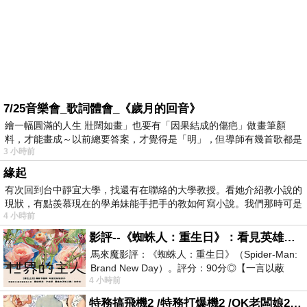
7/25音樂會_歌詞體會_《歲月的回音》
繪一幅圓滿的人生 壯闊如畫」也要有「因果結成的傷疤」做畫筆顏
料，才能畫成～以前總要答案，才覺得是「明」，但導師有幾首歌都是
3 小時前
在教
緣起
有次回到台中靜宜大學，找還有在聯絡的大學教授。看她介紹教小說的
現狀，有點羨慕現在的學弟妹能手把手的教如何寫小說。我們那時可是
4 小時前
影評--《蜘蛛人：重生日》：看見英雄的孤獨與重生
馬來魔影評：《蜘蛛人：重生日》（Spider-Man:
Brand New Day）。評分：90分◎【一言以蔽
4 小時前
之】：一個失去一切的英雄，學會放下孤獨、
特務搞飛機2 /特務打爆機2 /OK老闆娘2 OK! Madam: Bon Voyage