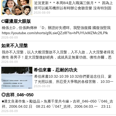
近況更新＊＊本周8/4是入職滿三個月＊＊ 因為上
班可以戴耳機所以有時辦公會聽音樂 沒有特別固
2026-08-09
定哪天但就是一周某一天會固定聽'90
C囉濃眉大眼版
橋係土D，但係夠傳神 「D」辦證好失禮咩。我堅強復國 國復強堅我
https://youtube.com/shorts/g9LsieQZzl8?is=hPUYUxMZMc2fLPlk
2026-08-09
如來不入涅槃
我亦不入涅槃，以入大般涅槃故不入涅槃，入不入故，入大涅槃者得見
佛性 善男子！是大涅槃微妙經典，成就具足無量功德。佛性亦爾，悉
2026-08-09
希伯來書 - 忍耐的功夫
希伯來書10:32-10:39 10:32你們要追念往日、蒙
了光照以後、所忍受大爭戰的各樣苦難． 10:33一
2026-08-09
面被毀謗、遭患難、成了戲景、叫眾人
◎吉祥_046~050
■潘文良著作集＞勵益品＞魚雁千里共今緣＞吉祥_046~050 ▽046_吉
祥。2006.04.02.日 08:21:40 ▽047_吉祥。2006.04.03.一 23:11:
2026-08-09