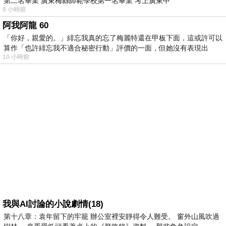
第二名畢業 廣東梅縣師範學校第一名畢業 考上廣東中
9 小時前
阿我阿龍 60
「你好，親愛的。」緋忘我真的忘了梅麗特還在甲板下面，這或許可以
算作「也許緋忘我不適合秘密行動」評價的一面，但她沒有表現出
10 小時前
我與AI討論的小說劇情(18)
第十八章：袁年留下的牢籠 辦公室裡安靜得令人難受。 窗外山風吹過