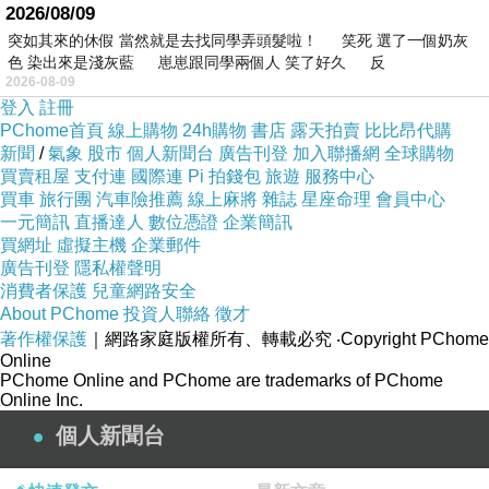
2026/08/09
突如其來的休假 當然就是去找同學弄頭髮啦！ 笑死 選了一個奶灰
色 染出來是淺灰藍 崽崽跟同學兩個人 笑了好久 反
2026-08-09
登入
註冊
PChome首頁
線上購物
24h購物
書店
露天拍賣
比比昂代購
新聞
/
氣象
股市
個人新聞台
廣告刊登
加入聯播網
全球購物
買賣租屋
支付連
國際連
Pi 拍錢包
旅遊
服務中心
買車
旅行團
汽車險推薦
線上麻將
雜誌
星座命理
會員中心
一元簡訊
直播達人
數位憑證
企業簡訊
買網址
虛擬主機
企業郵件
廣告刊登
隱私權聲明
消費者保護
兒童網路安全
About PChome
投資人聯絡
徵才
著作權保護
｜網路家庭版權所有、轉載必究
‧Copyright PChome
Online
PChome Online and PChome are trademarks of PChome
Online Inc.
個人新聞台