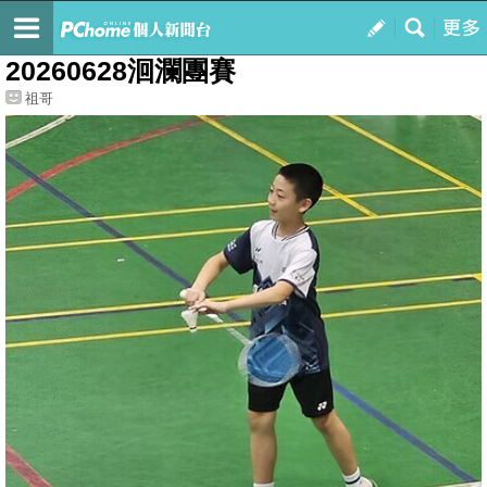
我的
最新文章
20260628洄瀾團賽
祖哥