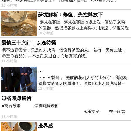
樹林。 堯禹舜低頭看著桌上的《群俠錄》資料。 那些角色設定。
10 小時前
夢境解析：修復、失控與放下
夢見在客廳 夢見在客廳地板上洗一個沾了灰粉
的瓷器，然後把客廳地上弄得水到處流，然後又洗
10 小時前
一頂棒球潮帽，後來發現帽
愛情三十六計，以逸待勞
我不追趕愛情，只是努力成為一個值得被愛的人。 若有一天你走近，
希望你看見的， 不是刻意迎合，而是真實的我。
11 小時前
…
⋯⋯ Ai製圖 。 先前的花幻人穿的太保守，我認為
這樣太過於人的思維了。 剛幻化成人類應該是一
12 小時前
絲不掛吧？ 當然這樣是創不出
◎省時賺錢術
■寓言故事 ◎省時賺錢術
⊕潘文良 在一個繁
13 小時前
華的商業街上，有兩家傳統
邊界感