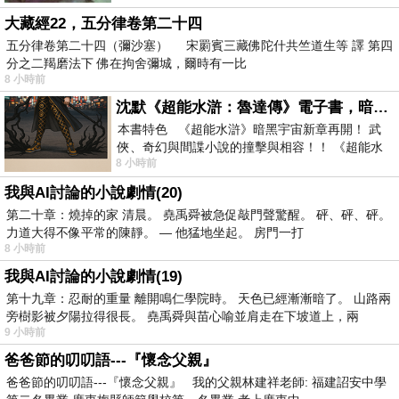
大藏經22，五分律卷第二十四
五分律卷第二十四（彌沙塞） 宋罽賓三藏佛陀什共竺道生等 譯 第四
分之二羯磨法下 佛在拘舍彌城，爾時有一比
8 小時前
沈默《超能水滸：魯達傳》電子書，暗黑宇宙新章，一一五年八月璀璨上架！
本書特色 《超能水滸》暗黑宇宙新章再開！ 武
俠、奇幻與間諜小說的撞擊與相容！！ 《超能水
8 小時前
滸》系列第四部變幻登場
我與AI討論的小說劇情(20)
第二十章：燒掉的家 清晨。 堯禹舜被急促敲門聲驚醒。 砰、砰、砰。
力道大得不像平常的陳靜。 — 他猛地坐起。 房門一打
8 小時前
我與AI討論的小說劇情(19)
第十九章：忍耐的重量 離開鳴仁學院時。 天色已經漸漸暗了。 山路兩
旁樹影被夕陽拉得很長。 堯禹舜與苗心喻並肩走在下坡道上，兩
9 小時前
爸爸節的叨叨語---『懷念父親』
爸爸節的叨叨語---『懷念父親』 我的父親林建祥老師: 福建詔安中學