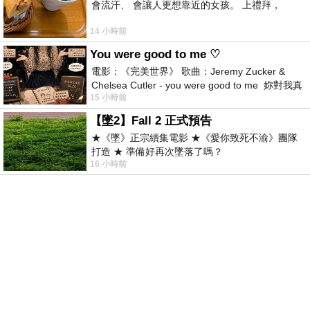
會流汗、 會讓人更想靠近的女孩。 上禮拜，
14 小時前
You were good to me ♡
電影：《完美世界》 歌曲：Jeremy Zucker &
Chelsea Cutler - you were good to me 妳對我真
15 小時前
好 因
【墜2】Fall 2 正式預告
★《墜》正宗續集電影 ★《愛你致死不渝》團隊
打造 ★ 準備好再次墜落了嗎？
16 小時前