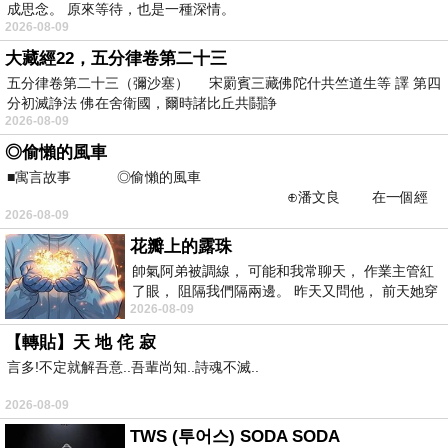
成思念。 原來等待，也是一種深情。
2026-08-09
大藏經22，五分律卷第二十三
五分律卷第二十三（彌沙塞） 宋罽賓三藏佛陀什共竺道生等 譯 第四
分初滅諍法 佛在舍衛國，爾時諸比丘共鬪諍
2026-08-09
◎偷懶的風車
■寓言故事 ◎偷懶的風車
⊕潘文良 在一個經
2026-08-09
常颳風的山丘上—&m
花瓣上的露珠
帥氣阿弟被調線， 可能和我常聊天， 作業主管紅
了眼， 阻隔我們隔兩邊。 昨天又問他， 前天她穿
2026-08-09
什麼顏色衣服， 不經
【轉貼】天 地 侘 寂
言多!不定就解吾意..吾輩尚知..詩魂不滅..
2026-08-09
TWS (투어스) SODA SODA