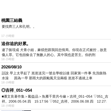
桃園三結義
要找齊三人和孔明。。
17 小時前
追你追的好累。
逮了個現成 犬青小姐，麻煩您跟我回忠情局。你現在正式被控，故意
傷人罪。它包括偷去了無數人的心。其中我也是苦主。你的刑
18 小時前
2026/08/10
話說 早上太早起了 崽崽送完一號去學校以後 回家第一件事 先洗個熱
水澡 因為一早 那雨大的跟颱風天沒兩樣 崽崽不過就上車
18 小時前
◎吉祥_051~054
■潘文良著作集＞勵益品＞魚雁千里共今緣＞吉祥_051~054 ▽051_吉
祥。2006.05.04.四 15:17:56 ▽052_吉祥。2006.06.08.四 12:27:
18 小時前