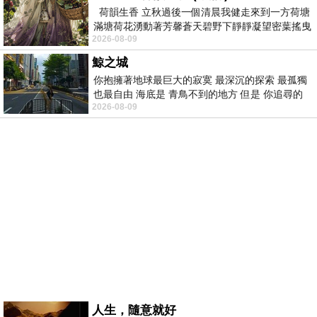
荷韻生香 立秋過後一個清晨我健走來到一方荷塘
滿塘荷花湧動著芳馨蒼天碧野下靜靜凝望密葉搖曳
2026-08-09
幽泉中復有蛙鳴嘓嘓水波裡搖曳
鯨之城
你抱擁著地球最巨大的寂寞 最深沉的探索 最孤獨
也最自由 海底是 青鳥不到的地方 但是 你追尋的
2026-08-09
幸福 可以比珍珠更
人生，隨意就好