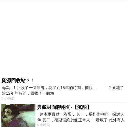
資源回收站？！
母親 : 1.回收了一個酒鬼，花了近15年的時間，擺脫... 2.又花了
近12年的時間，回收了一個海
6 小時前
典藏封面聊兩句-【沉船】
這本兩賣點一彩蛋： 其一，系列作中唯一探討人
魚 其二，衛斯理終於像正常人──發瘋了 此外有人
6 小時前
在南極打死北極熊（@《地心