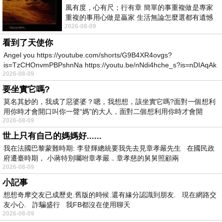
風有度，心有尺；行有章 簡單的事重複做是專家
重複的事用心做是贏家 生活無論怎麼選都有遺憾
2026-08-09
所以開心就好 生活不會辜負認真
看到了天使你
Angel you https://youtube.com/shorts/G9B4XR4ovgs?
is=TzCHOnvmPBPshnNa https://youtu.be/nNdi4hche_s?is=nDIAqAk
2026-08-09
要坐實它嗎?
莫名其妙的，我成了惡婆婆？嗯，我想想，該坐實它嗎?面對一個想利
用你時才會開口叫你一聲“媽"的大人，面對二個想利用你時才會開
2026-08-09
世上只有自己的媽媽好......
我在法國巴黎蒙難時期: 李登輝總統要我先去見章孝嚴先生 在國民政
府遷臺時期， 小蔣特別囑咐章孝嚴．章孝慈的舅舅照顧兩
2026-08-09
小記事
想想奇摩交友已成歷史.舊版的時候.還有緣分認識到朋友. 現在網路交
友小心. 詐騙盛行 我FB都沒在使用聊天
2026-08-09