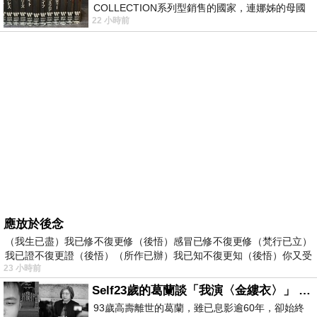
COLLECTION系列型銷售的國家，連娜姊的母國
22 小時前
美國都沒對她這樣過，這全拜在他們到現在唱片
應放於後念
（我生已盡）我已修不復更修（後悟）感冒已修不復更修（梵行已立）
我已證不復更證（後悟）（所作已辦）我已知不復更知（後悟）你又受
23 小時前
Self23歲的葛蘭談「我演〈金縷衣〉」 #戀上老電影 #粟子 #葛蘭
93歲高壽離世的葛蘭，雖已息影逾60年，卻始終