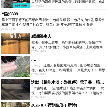
以鮮活的影像與悅耳的歌聲，時刻陪伴觀眾。她多
23 小時前
才多藝、陽光開朗的形象，不僅保留在電影
日記0809
早上下雨下呀下的不想出門 就吃一包科學麵 跟一包巧克力餅乾 早餐便
草草了事 中午我煮了炒白菜、鱈魚丸湯 雙子J煮了乾麵 中餐也
2026-08-09
感謝陌生人
拉著小拉車上賣場，為即將到來的中元節預作準
備。 買了好多物品，小拉車裝滿滿，上頭還堆兩
2026-08-09
紙箱。 雖辛苦了點，這點程度我一個人搬
….
⋯⋯ 。 這兩天假期雖然有風雨，但心境是如圖一
樣。 能好好休息、吃喝睡覺.... 真是太好了！ 回想
2026-08-09
起來，以前根本就很難有這
沈默《超能水滸：魯達傳》電子書，暗黑宇宙新章，一一五年八月璀璨上架！
本書特色 《超能水滸》暗黑宇宙新章再開！ 武
俠、奇幻與間諜小說的撞擊與相容！！ 《超能水
2026-08-09
滸》系列第四部
2026 8 7 荷韻生香 ( 新詩)