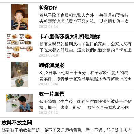
剪髮DIY
養兒子除了食費相當驚人之外， 每個月都要按時
去剪頭髮這項花費也不容忽視。 以小朋友剪一次
2013-08-14
頭髮10...
卡布里喬莎義大利料理嚐鮮
趁著父親節的檔期及柚子生日的來到，全家人又有
了吃大餐的好理由。這次我們到新開幕的＂卡布里
2013-08-10
喬莎＂去吃義...
蝴蝶滅屍案
8月3日早上七時三十五分，柚子家發生驚人的滅
屍案件。原告柚子爸指出早晨起床查看窗臺上的玉
2013-08-04
帶鳳蝶羽化時...
收一片風景
孩子陸續出生之後，家裡的空間慢慢的被孩子們佔
據，櫃子、書桌、鞋架.....放的不再是我和老公的
2013-07-13
兩個人...
放與不放之間
談到孩子的教養問題，免不了又是唇槍舌戰一番，不過，誰是誰非沒有