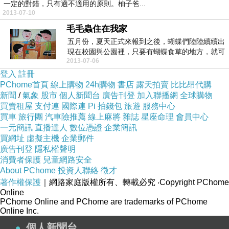
一定的對錯，只有適不適用的原則。柚子爸...
2013-07-10
毛毛蟲住在我家
五月份，夏天正式來報到之後，蝴蝶們陸陸續續出
現在校園與公園裡，只要有蝴蝶食草的地方，就可
2013-07-06
以看到蝴蝶幼...
登入
註冊
PChome首頁
線上購物
24h購物
書店
露天拍賣
比比昂代購
新聞
/
氣象
股市
個人新聞台
廣告刊登
加入聯播網
全球購物
買賣租屋
支付連
國際連
Pi 拍錢包
旅遊
服務中心
買車
旅行團
汽車險推薦
線上麻將
雜誌
星座命理
會員中心
一元簡訊
直播達人
數位憑證
企業簡訊
買網址
虛擬主機
企業郵件
廣告刊登
隱私權聲明
消費者保護
兒童網路安全
About PChome
投資人聯絡
徵才
著作權保護
｜網路家庭版權所有、轉載必究
‧Copyright PChome
Online
PChome Online and PChome are trademarks of PChome
Online Inc.
個人新聞台