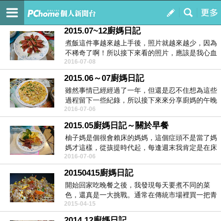
happyline
訂閱
我的
2015.07~12廚媽日記
煮飯這件事越來越上手後，照片就越來越少，因為
不稀奇了啊！所以接下來看的照片，應該是我心血
2016-07-08
來潮，覺得應...
2015.06～07廚媽日記
雖然事情已經經過了一年，但還是忍不住想為這些
過程留下一些紀錄，所以接下來來分享廚媽的午晚
2016-07-06
餐。1.蘆筍...
2015.05廚媽日記～關於早餐
柚子媽是個很會賴床的媽媽，這個症頭不是當了媽
媽才這樣，從孩提時代起，每逢週末我肯定是在床
2016-07-06
上賴到媽媽怒...
20150415廚媽日記
開始回家吃晚餐之後，我發現每天要煮不同的菜
色，還真是一大挑戰。通常在傳統市場裡買一把青
2015-04-15
菜，我們全家至...
2014.12廚媽日記