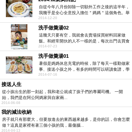
自從今年八月份卸除一切額外工作之後的這半年，
我幾乎是全心全意投入擔任＂媽媽＂這個角色。舉
2014-12-20
凡上下課接送...
洗手做羮湯02
這幾天只要有空，我就會去賣場採買材料回家做
飯。和經常開伙的人不一樣的是，每次出門去買食
2014-07-23
材之前，我都得...
洗手做羮湯01
暑假是媽媽休息充電的時候，除了每天一樣勤做家
事、接送小孩之外，有多的時間可以研讀食譜，學
2014-07-16
做煮婦。這幾...
接送人生
從小孩出生的那一刻起，我和老公就成了孩子們的專屬司機。 一開
始，我們是在阿公阿媽家與自家兩...
2014-06-08
我的減法收納
房子就只有那麼大，但要放進去的東西越來越多，是你的話，你會怎麼
做？這真是家裡有著三個小孩的我，最傷腦...
2014-04-13