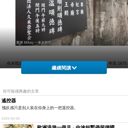
在未抵達波上宮之前， 會先看到至聖廟， 此廟建於 1671 年至 1675
繼續閱讀
間，是清朝康熙帝送給琉球尚貞王的一個禮物。 ( 資料來源 :
維基百
你可能感興趣的文章
遙控器
愧疚感只是别人装在你身上的一把遥控器。
2026-08-08
歐洲浪遊一個月 - 中途短暫停留德國