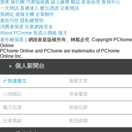
買車
旅行團
汽車險推薦
線上麻將
雜誌
星座命理
會員中心
一元簡訊
直播達人
數位憑證
企業簡訊
買網址
虛擬主機
企業郵件
廣告刊登
隱私權聲明
消費者保護
兒童網路安全
About PChome
投資人聯絡
徵才
著作權保護
｜網路家庭版權所有、轉載必究
‧Copyright PChome
Online
除了祭祀孔子之外， 還有媽祖、關公和龍王 ， 各路神明在此齊聚一
PChome Online and PChome are trademarks of PChome
Online Inc.
很特別!
個人新聞台
快速發文
最新文章
心情雜記
美食饗宴
藝文欣賞
旅遊玩家
社會萬象
影視娛樂