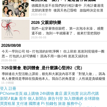
德國原先並不在我們的行程計畫中 只有計畫過境
北部的漢堡市 後因天色已昏暗 故臨時決定在漢
2026-08-08
堡市吃晚餐和過夜
2026 父親節快樂
我們一起穿著情侶裝吧， 第一次泡冷水澡， 感覺
還不錯， 泡到一半就睡著了， 後來打雷把我吵
2026-08-08
醒， 手
2026/08/08
大成殿 - 至聖廟（ 孔子廟 ）的本殿， 主祀孔子，配祀顏回、曾子、
今天一早到公司 哇~ 打包清的好乾淨啊！ 但上班前 崽崽到現場掃一圈
子。至聖廟是琉球王國最重要的孔廟。
恩～ 打包的人好可憐喔！ 因為不用一個小時 崽崽又搞到水
2026-08-08
7/25音樂會_歌詞體會_是什麼讓心堅持2（完）
導師連在大型活動上課前，都先和大家說內容不要「對號入做」。因為
有人會覺得是導師在指責他本人。我自己的角度是：人性就是貪瞋癡慢
15 小時前
登入
註冊
PChome首頁
線上購物
24h購物
書店
露天拍賣
比比昂代購
新聞
/
氣象
股市
個人新聞台
廣告刊登
加入聯播網
全球購物
買賣租屋
支付連
國際連
Pi 拍錢包
旅遊
服務中心