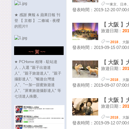
東京
、
日本
發表時間：2019-12-20 07:00:
★ 感謝 爽報 & 蘋果日報 刊
登 【 京都 】 二條城 - 夜櫻
【 大阪 】大
的照片!!
旅遊日期 :
20
2018
、
大
發表時間：2019-09-15 07:00:
~~ 賀 ~~
【 大阪 】大
★ PCHome 相簿 - 駐站達
人，入選 "親子出遊達
旅遊日期 :
20
人"、"親子旅遊達人"、"親子
攝影達人"、"暢遊台灣達
2018
、
大
人"、"一加一甜蜜旅遊達
發表時間：2019-09-07 07:00:
人"、"屏東旅遊攝影達人" 等
七項達人殊榮。
【 大阪 】大
旅遊日期 :
20
2018
、
大
發表時間：2019-09-12 07:00: