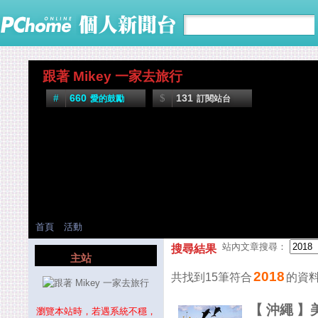
跟著 Mikey 一家去旅行
660
131
愛的鼓勵
訂閱站台
首頁
活動
站內文章搜尋：
搜尋結果
主站
2018
共找到15筆符合
的資
【 沖繩 】
瀏覽本站時，若遇系統不穩，