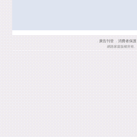
廣告刊登
消費者保護
．
．
網路家庭版權所有、轉載必究