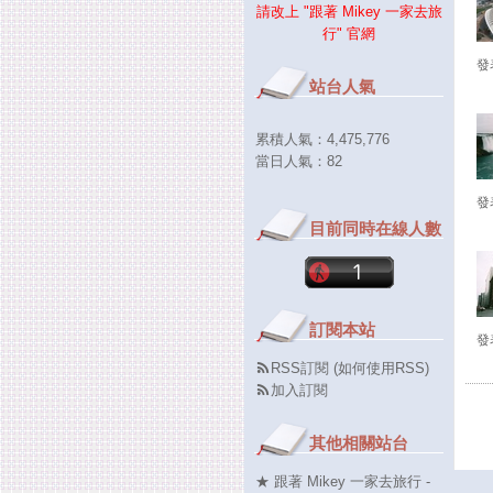
請改上 "跟著 Mikey 一家去旅
行" 官網
發表
站台人氣
累積人氣：
4,475,776
當日人氣：
82
發表
目前同時在線人數
訂閱本站
發表
RSS訂閱
(
如何使用RSS
)
加入訂閱
其他相關站台
★ 跟著 Mikey 一家去旅行 -