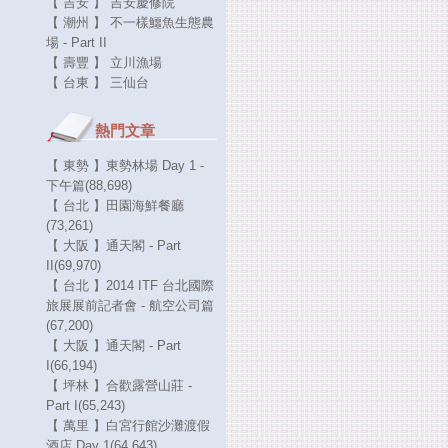
【 吉安 】 吉安慶修院
【 潮州 】 不一樣鱷魚生態農
場 - Part II
【 壽豐 】 立川漁場
【 台東 】 三仙台
熱門文章
【 東勢 】東勢林場 Day 1 -
下午篇(88,698)
【 台北 】田園海鮮餐廳
(73,261)
【 大阪 】通天閣 - Part
II(69,970)
【 台北 】2014 ITF 台北國際
旅展展前記者會 - 航空公司篇
(67,200)
【 大阪 】通天閣 - Part
I(66,194)
【 坪林 】合歡露營山莊 -
Part I(65,243)
【 萬里 】白宮行館沙灘渡假
酒店 Day 1(64,643)