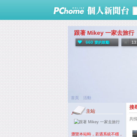
跟著 Mikey 一家去旅行
660
13
愛的鼓勵
首頁
活動
搜
主站
共找
瀏覽本站時，若遇系統不穩，