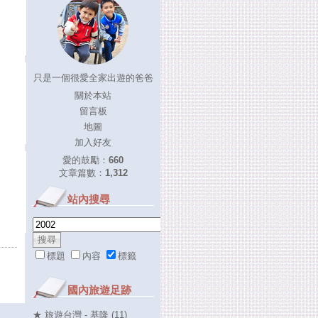
只是一個很愛全家出遊的爸爸
關於本站
留言板
地圖
加入好友
愛的鼓勵：
660
文章篇數：
1,312
站內搜尋
標題
內容
標籤
國內旅遊足跡
★ 旅遊台灣 - 基隆 (11)