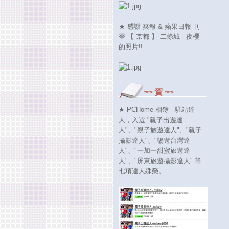
★ 感謝 爽報 & 蘋果日報 刊
登 【 京都 】 二條城 - 夜櫻
的照片!!
~~ 賀 ~~
★ PCHome 相簿 - 駐站達
人，入選 "親子出遊達
人"、"親子旅遊達人"、"親子
攝影達人"、"暢遊台灣達
人"、"一加一甜蜜旅遊達
人"、"屏東旅遊攝影達人" 等
七項達人殊榮。