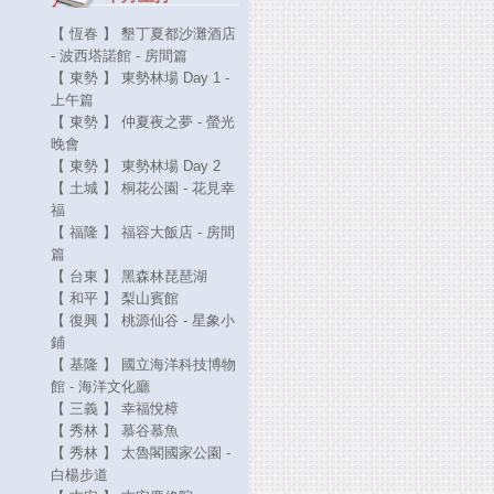
【 恆春 】 墾丁夏都沙灘酒店
- 波西塔諾館 - 房間篇
【 東勢 】 東勢林場 Day 1 -
上午篇
【 東勢 】 仲夏夜之夢 - 螢光
晚會
【 東勢 】 東勢林場 Day 2
【 土城 】 桐花公園 - 花見幸
福
【 福隆 】 福容大飯店 - 房間
篇
【 台東 】 黑森林琵琶湖
【 和平 】 梨山賓館
【 復興 】 桃源仙谷 - 星象小
鋪
【 基隆 】 國立海洋科技博物
館 - 海洋文化廳
【 三義 】 幸福悅樟
【 秀林 】 慕谷慕魚
【 秀林 】 太魯閣國家公園 -
白楊步道