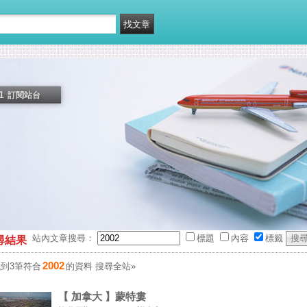
1
訂閱站台
站內文章搜尋：
標題
內容
標籤
尋結果
2002
到3筆符合
的資料
搜尋全站»
【 加拿大 】蒙特婁