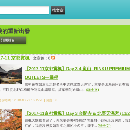
後的重新出發
訂閱站台
17-11 京都賞楓
文章數：8
【2017-11京都賞楓】Day 3-4 嵐山--RINKU PREMIUM
OUTLETS—歸程
當初會在如過江之鯽名所中選擇北野天滿宮，主要是因為這附近有嵐
，可以從北野白梅町坐到嵐山繼續逛。紅葉季到過嵐山...
(詳全文)
表時間：2018-03-27 16:15:20 | 回應：0
【2017-11京都賞楓】Day 3 金閣寺 & 北野天滿宮 (11/2
賞楓大點都看完了，再來要去哪裡好呢? 老爺對小點完全沒興趣，說
在的，我也沒把握如過江之鯽的小名所，能不...
(詳全文)