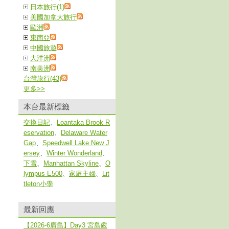
日本旅行(1)
美國加拿大旅行
歐洲
東南亞
中國旅遊
大洋洲
南美洲
台灣旅行(43)
更多
>>
本台最新標籤
交換日記
、
Loantaka Brook R
eservation
、
Delaware Water
Gap
、
Speedwell Lake New J
ersey
、
Winter Wonderland
、
下雪
、
Manhattan Skyline
、
O
lympus E500
、
家庭主婦
、
Lit
tleton小學
最新回應
【2026-6廣島】Day3 宮島嚴