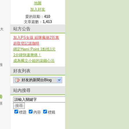
地圖
加入好友
愛的鼓勵：
410
文章篇數：
1,413
站方公告
顆大
加入PS女孩 組隊瘋搶2百萬
超取登記送咖啡
綁定Hami Point 1點抵1元
1分鐘快速揪痛！
成為獨立小姐的滾錢心法
很
好友列表
好友的新聞台Blog
站內搜尋
)
原
標題
內容
標籤