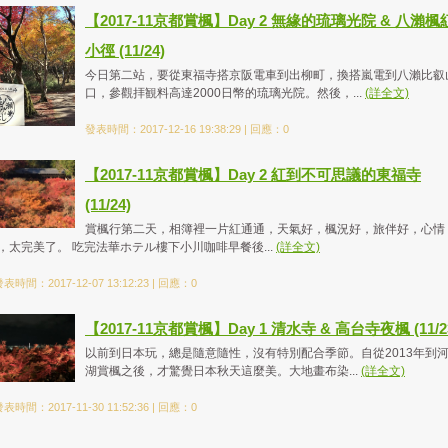
【2017-11京都賞楓】Day 2 無緣的琉璃光院 & 八瀨楓
小徑 (11/24)
今日第二站，要從東福寺搭京阪電車到出柳町，換搭嵐電到八瀨比叡
口，參觀拝観料高達2000日幣的琉璃光院。然後，...
(詳全文)
發表時間：2017-12-16 19:38:29 | 回應：0
【2017-11京都賞楓】Day 2 紅到不可思議的東福寺
(11/24)
賞楓行第二天，相簿裡一片紅通通，天氣好，楓況好，旅伴好，心情
，太完美了。 吃完法華ホテル樓下小川咖啡早餐後...
(詳全文)
表時間：2017-12-07 13:12:23 | 回應：0
【2017-11京都賞楓】Day 1 清水寺 & 高台寺夜楓 (11/2
以前到日本玩，總是隨意隨性，沒有特別配合季節。自從2013年到
湖賞楓之後，才驚覺日本秋天這麼美。大地畫布染...
(詳全文)
表時間：2017-11-30 11:52:36 | 回應：0