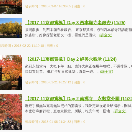
發表時間：2018-03-07 16:36:05 | 回應：0
【2017-11京都賞楓】Day 3 西本願寺老銀杏 (11/25)
晨間散步，到西本願寺看銀杏。 來京都賞楓，必到西本願寺拜訪兩
銀杏樹，好像探望老朋友一樣，看他們是否依...
(詳全文)
表時間：2018-02-22 11:19:18 | 回應：0
【2017-11京都賞楓】Day 2 絕美永觀堂 (11/24)
來到永觀堂時，大概下午一點。也許大家正在用午餐吧，不用排隊，
快就買到票。 楓紅搭配日式建築，真是一絕。...
(詳全文)
發表時間：2018-01-21 16:27:12 | 回應：0
【2017-11京都賞楓】Day 2 南禪寺—永觀堂外圍 (11/24
歷經手機無法充電無法照相的驚魂後，我決定聽從老天爺指示，刪掉
本密密麻麻行程，直攻永觀堂。所以，吃完午餐，搭地...
(詳全文)
發表時間：2018-01-08 21:34:32 | 回應：0