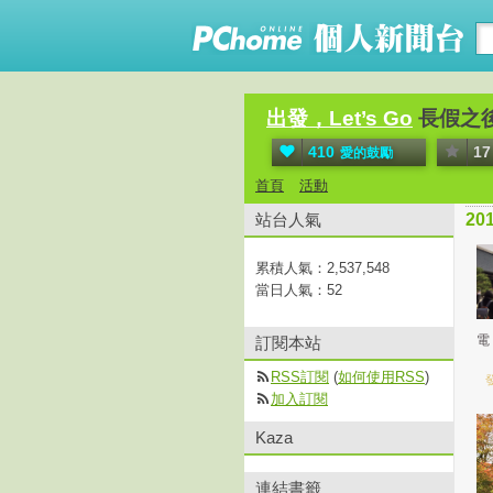
出發，Let’s Go
長假之
410
17
愛的鼓勵
首頁
活動
站台人氣
20
累積人氣：
2,537,548
當日人氣：
52
電
訂閱本站
RSS訂閱
(
如何使用RSS
)
發
加入訂閱
Kaza
連結書籤