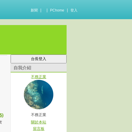
|
|
|
新聞
PChome
登入
自我介紹
不務正業
5)
不務正業
關於本站
實
留言板