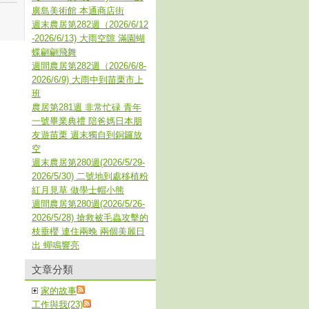
廣島美術館 本通商店街
週末農居第282週（2026/6/12
-2026/6/13) 大雨空隙 滿園蝴
蝶翩翩飛舞
週間農居第282週（2026/6/8-
2026/6/9) 大雨中到苗栗市上
班
農居第281週 非常忙碌 青年
一號畢業典禮 陪爸媽日本朋
友遊苗栗 週末獨自到銅鑼放
空
週末農居第280週(2026/5/29-
2026/5/30) 二號地到處移植粉
紅月見草 做學士帽小熊
週間農居第280週(2026/5/26-
2026/5/28) 搶救被毛蟲攻擊的
枝垂櫻 連住兩晚 兩個美麗日
出 蟬鳴響亮
文章分類
家的故事
工作與我(23)