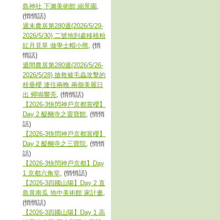
島神社 下瀨美術館 縮景園
,
(悄悄話)
週末農居第280週(2026/5/29-
2026/5/30) 二號地到處移植粉
紅月見草 做學士帽小熊
, (悄
悄話)
週間農居第280週(2026/5/26-
2026/5/28) 搶救被毛蟲攻擊的
枝垂櫻 連住兩晚 兩個美麗日
出 蟬鳴響亮
, (悄悄話)
【2026-3快閃神戶京都賞櫻】
Day 2 醍醐寺之靈寶館
, (悄悄
話)
【2026-3快閃神戶京都賞櫻】
Day 2 醍醐寺之三寶院
, (悄悄
話)
【2026-3快閃神戶京都】Day
1 京都六角堂
, (悄悄話)
【2026-3四國山陽】Day 2 直
島黃南瓜 地中美術館 家計畫
,
(悄悄話)
【2026-3四國山陽】Day 1 高