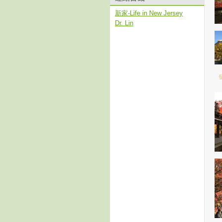
新家-Life in New Jersey
Dr. Lin
發