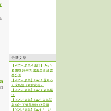
紅
山
最新文章
【2026-6廣島＆山口】Day 5
岩國城 錦帶橋 城山菖蒲園 吉
香公園
【2026-6廣島】Day 4 麗ちゃ
3)
ん廣島燒（素食友善）
河口
【2026-6廣島】Day 4 廣島尾
道
【2026-6廣島】Day3 宮島嚴
島神社 下瀨美術館 縮景園
【2026-6廣島】Day1-2 二訪