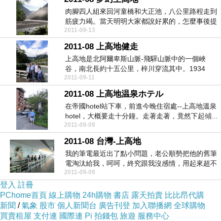
肉腳四人組來回河童橋和大正池，八公里路程走到
筋疲力竭。當天明明大家都說好累的，怎麼事後提
2011-09-13
起這件事，其...
2011-08 上高地健走
上高地是北阿爾卑斯山脈-飛驒山脈中的一個峽
谷，南北長約十五公里，梓川穿流其中。1934
2011-09-11
年，上高地一帶...
2011-08 上高地温泉ホテル
在帝國hotel站下車，前進今晚住宿處--上高地溫泉
hotel，大概要走十分鐘。走著走著，竟然下起傾...
2011-09-09
2011-08 台灣-上高地
我的筆電最近出了點小問題，老公順勢把他的舊筆
電淘汰給我，呵呵，終究跟我沒感情，用起來超不
2011-09-09
順，blog...
登入
註冊
PChome首頁
線上購物
24h購物
書店
露天拍賣
比比昂代購
新聞
/
氣象
股市
個人新聞台
廣告刊登
加入聯播網
全球購物
買賣租屋
支付連
國際連
Pi 拍錢包
旅遊
服務中心