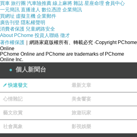
買車
旅行團
汽車險推薦
線上麻將
雜誌
星座命理
會員中心
一元簡訊
直播達人
數位憑證
企業簡訊
買網址
虛擬主機
企業郵件
廣告刊登
隱私權聲明
消費者保護
兒童網路安全
About PChome
投資人聯絡
徵才
著作權保護
｜網路家庭版權所有、轉載必究
‧Copyright PChome
Online
PChome Online and PChome are trademarks of PChome
Online Inc.
個人新聞台
快速發文
最新文章
心情雜記
美食饗宴
藝文欣賞
旅遊玩家
社會萬象
影視娛樂