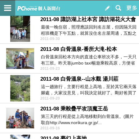
出發，Let’s Go
訂閱
我的
2011-08 諏訪湖上社本宮 諏訪湖花火大會
最後一晚住宿，照理應該回到名古屋，但因隔天回
程班機是下午五點，就算沒住名古屋周邊，五點之
2011-09-30
前趕到空港時...
2011-08 白骨溫泉-番所大滝-松本
白骨溫泉回松本方向的直達公車班次不多，一天只
有三班。昨天靠jumbo taxi暢遊乘鞍高原，方便省
2011-09-23
事...
2011-08 白骨溫泉--山水觀 湯川莊
這一趟旅行，主要行程是上高地，至於其它兩天落
腳處，大家沒意見，叫我決定就好了。剛好爸買了
2011-09-20
一本書-黃國...
2011-08 乘鞍疊平攻頂魔王岳
第三天的行程是從上高地移動到白骨溫泉。(圖片
取自http://www.norikura.gr.jp/...
2011-09-16
2011-08 夢幻上高地