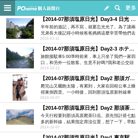
出發，Let’s Go
訂閱
我的
【2014-07那須塩原日光】Day3-4 日光 鬼怒川溫泉 上野
半年前的遊記，再不寫，就要忘光光了。為了讓兩
兄弟長大後記得小時候爸爸媽媽這麼辛苦帶他們去
2015-03-11
玩，還是要努...
【2014-07那須塩原日光】Day2-3 ホテルニュー塩原 & 塩原溪谷
旅館接駁車5:00準時前來，車上只坐了我們一家四
口，和另外一位散客。生意不好嗎?我和老公交頭
2014-10-12
接耳討論...
【2014-07那須塩原日光】Day2 那須ガーデンアウトレット(Gareden Outlet)
爬完山又曬飽太陽，有累到，大家在回程公車上睡
得東倒西歪。一小時後，回到那須塩原新幹線車
2014-10-07
站，接下來要去...
【2014-07那須塩原日光】Day2 那須茶臼岳
今天行程要到那須高原爬茶臼岳。原先預計搭七點
多的新幹線，結果指定席沒位置，想了一下，早點
2014-10-07
出發好了。一...
【2014-07那須塩原日光】Day1 東京駅周邊