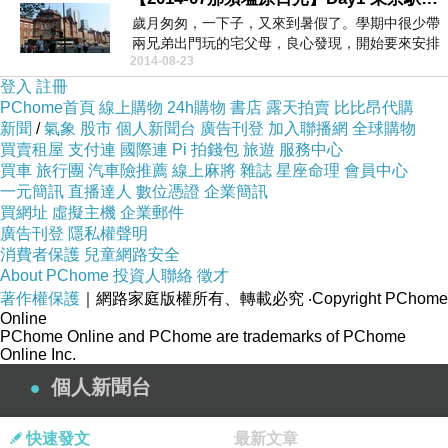
歲月匆匆，一下子，又來到暑假了。學期中很少帶
兩兄弟出門玩的宅父母，良心發現，開始要來安排
2014-08-23
家庭旅行了。...
登入
註冊
PChome首頁
線上購物
24h購物
書店
露天拍賣
比比昂代購
新聞
/
氣象
股市
個人新聞台
廣告刊登
加入聯播網
全球購物
買賣租屋
支付連
國際連
Pi 拍錢包
旅遊
服務中心
買車
旅行團
汽車險推薦
線上麻將
雜誌
星座命理
會員中心
一元簡訊
直播達人
數位憑證
企業簡訊
買網址
虛擬主機
企業郵件
廣告刊登
隱私權聲明
消費者保護
兒童網路安全
About PChome
投資人聯絡
徵才
著作權保護
｜網路家庭版權所有、轉載必究
‧Copyright PChome
Online
PChome Online and PChome are trademarks of PChome
Online Inc.
個人新聞台
快速發文
最新文章