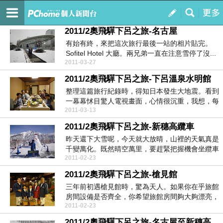
出發，Let’s Go
訂閱
我的
2011/2奧飛驒下呂之旅-名古屋
有始有終，來把這次旅行最後一站的相片貼完。
Sofitel Hotel 大廳。兩兄弟一直在注意雪停了沒...
2011-03-27
2011/2奧飛驒下呂之旅-下呂溫泉水明館
整理這篇旅行紀錄時，得知日本發生大地震。看到
一幕幕怵目驚人電視畫面，心情很沉重，我想，每
2011-03-13
一個常去日本...
2011/2奧飛驒下呂之旅-新穗高纜車
昨天還下大雪呢，今天就大放晴，山裡的天氣真是
千變萬化。既然晴空萬里，要趕緊把握機會坐纜車
2011-02-23
上山看看。日...
2011/2奧飛驒下呂之旅-槍見館
三年前初遇槍見館時，驚為天人。如果你在乎旅館
房間設備是否齊全，你希望旅館房間夠大夠漂亮，
2011-02-23
你喜歡華麗...
2011/2奧飛驒下呂之旅-名古屋至新穗高