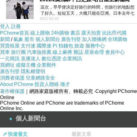
這次，早早便決定好旅行的時間，但旅行的地點想
了好久。短短五天，大概只能在亞洲。日本去年七
2011-02-22
月才去，所以...
登入
註冊
PChome首頁
線上購物
24h購物
書店
露天拍賣
比比昂代購
新聞
/
氣象
股市
個人新聞台
廣告刊登
加入聯播網
全球購物
買賣租屋
支付連
國際連
Pi 拍錢包
旅遊
服務中心
買車
旅行團
汽車險推薦
線上麻將
雜誌
星座命理
會員中心
一元簡訊
直播達人
數位憑證
企業簡訊
買網址
虛擬主機
企業郵件
廣告刊登
隱私權聲明
消費者保護
兒童網路安全
About PChome
投資人聯絡
徵才
著作權保護
｜網路家庭版權所有、轉載必究
‧Copyright PChome
Online
PChome Online and PChome are trademarks of PChome
Online Inc.
個人新聞台
快速發文
最新文章