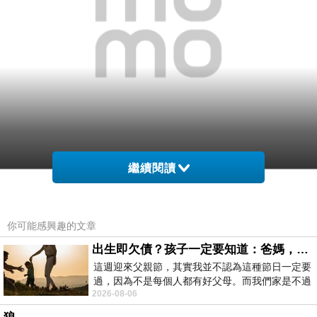
繼續閱讀
▲ 【技嘉B250平台】i5四核{寒冰刺客}GTX1050獨顯電玩機(i5-7400-8G-1T-
你可能感興趣的文章
勸敗
GTX1050-2G) 的超高CP值無人能敵
出生即欠債？孩子一定要知道：爸媽，其實我不欠你們
這週迎來父親節，其實我並不認為這種節日一定要
結果發現這邊買
【技嘉B250平台】i5四核{寒冰
過，因為不是每個人都有好父母。而我們家是不過
刺客}GTX1050獨顯電玩機(i5-7400-8G-1T-
2026-08-06
節的，平時也沒什麼儀式感，生活趨近冷
GTX1050-2G)
真的挺划算！