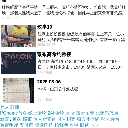
狼
昨晚經歷了某些事情，早上醒來，覺得心情不太好。坦白說，我覺得昨
晚，那個人離我太近了，但我拒絕不掉他，因此早上醒來會有罪惡感。
再加上折價卷...買起來就是爽！
2026-08-06
玫事10
而且在有保障的大平台，可退、可換、有保障，
江湖上紛紛擾擾 總是沒有個事實 世上不只一位小
娃兒 人間總有千千萬萬人 他們心中有著一座山 梁
安心啦！
2026-08-06
山佛山泰華衡恆嵩 一山之高
致敬高希均教授
另外跟大家說 【技嘉B250平台】i5四核{寒冰刺
高希均 高希均（1936年4月16日—2026年8月6
日），生於南京市，1949年隨家人來台，1959年
客}GTX1050獨顯電玩機(i5-7400-8G-1T-
13 小時前
赴美深造並取得經濟發展博士學位。曾任
GTX1050-2G) 真的很夯
2026.08.06
AMK - 山頂公仔波板糖
看到便宜就要快衝
11 小時前
登入
註冊
有可能下一分鐘就缺貨了
激安
！！
PChome首頁
線上購物
24h購物
書店
露天拍賣
比比昂代購
新聞
/
氣象
股市
個人新聞台
廣告刊登
加入聯播網
全球購物
買賣租屋
支付連
國際連
Pi 拍錢包
旅遊
服務中心