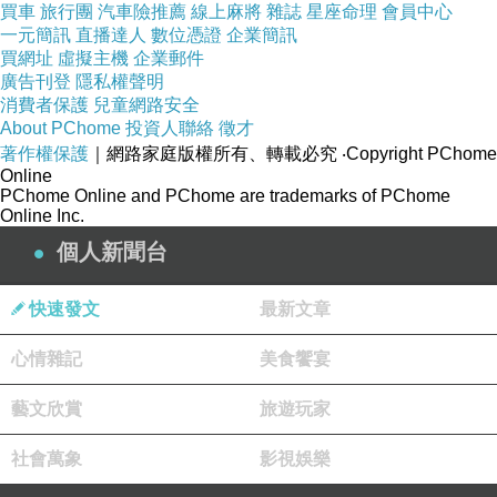
其他價格的部份及細節
寫在這邊！
買車
旅行團
汽車險推薦
線上麻將
雜誌
星座命理
會員中心
一元簡訊
直播達人
數位憑證
企業簡訊
買網址
虛擬主機
企業郵件
商品的介紹寫在下面可以先稍微看看！
廣告刊登
隱私權聲明
消費者保護
兒童網路安全
About PChome
投資人聯絡
徵才
週年慶達人
當紅網路話題
↓↓↓限量特惠的優惠按
著作權保護
｜網路家庭版權所有、轉載必究
‧Copyright PChome
鈕↓↓↓
Online
PChome Online and PChome are trademarks of PChome
Online Inc.
達人
個人新聞台
【 【技嘉B250平台】i5四核{寒冰刺
快速發文
最新文章
客}GTX1050獨顯電玩機(i5-7400-8G-1T-
心情雜記
美食饗宴
GTX1050-2G) 】
藝文欣賞
旅遊玩家
社會萬象
影視娛樂