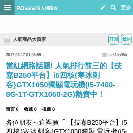
人氣商品大買家
訂閱
我的
2017-05-17 01:08:59
lqv81bn95a
當紅網路話題! 人氣排行前三的【技
嘉B250平台】i5四核{寒冰刺
客}GTX1050獨顯電玩機(i5-7400-
8G-1T-GTX1050-2G)熱賣中！
留言 0
收藏 0
推薦 0
各位朋友～這裡買「 【技嘉B250平台】i5
四核{寒冰刺客}GTX1050獨顯電玩機(i5-