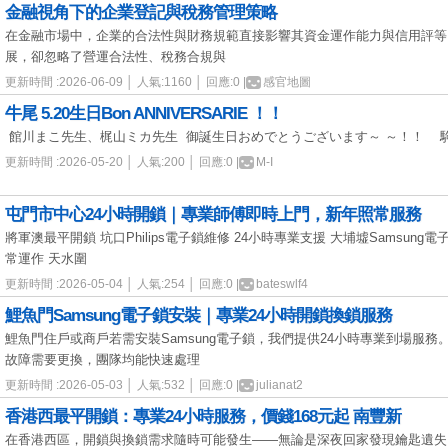
金融視角下的企業登記與稅務管理策略
在金融市場中，企業的合法性與財務規範直接影響其資金運作能力與信用評等
展，卻忽略了營運合法性、稅務合規與
更新時間 :2026-06-09 │ 人氣:1160 │ 回應:0 |
感官地圖
牛尾 5.20生日Bon ANNIVERSARIE ！！
館川まこ先生、梶山ミカ先生 御誕生日おめでとうございます～ ～！！ 
更新時間 :2026-05-20 │ 人氣:200 │ 回應:0 |
M-I
屯門市中心24小時開鎖｜專業師傅即時上門，新年照常服務
將軍澳最平開鎖 坑口Philips電子鎖維修 24小時專業支援 大埔墟Samsun
常運作 天水圍
更新時間 :2026-05-04 │ 人氣:254 │ 回應:0 |
bateswlf4
鯉魚門Samsung電子鎖安裝｜專業24小時開鎖換鎖服務
鯉魚門住戶或商戶若需安裝Samsung電子鎖，我們提供24小時專業到場服
故障需要更換，團隊均能快速處理
更新時間 :2026-05-03 │ 人氣:532 │ 回應:0 |
julianat2
香港西最平開鎖：專業24小時服務，價錢168元起 南豐新
在香港西區，開鎖與換鎖需求隨時可能發生——無論是深夜回家發現鑰匙遺失