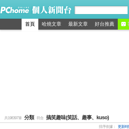
首頁
哈燒文章
最新文章
好台推薦
分類
搞笑趣味(笑話、趣事、kuso)
共198397筆
符合
排序依據：
更新時