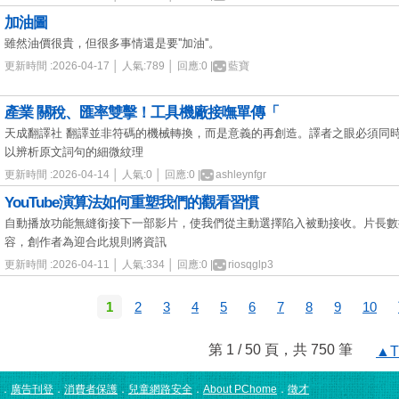
加油圖
雖然油價很貴，但很多事情還是要''加油''。
更新時間 :2026-04-17 │ 人氣:789 │ 回應:0 |
藍寶
產業 關稅、匯率雙擊！工具機廠接嘸單傳「
天成翻譯社 翻譯並非符碼的機械轉換，而是意義的再創造。譯者之眼必須同
以辨析原文詞句的細微紋理
更新時間 :2026-04-14 │ 人氣:0 │ 回應:0 |
ashleynfgr
YouTube演算法如何重塑我們的觀看習慣
自動播放功能無縫銜接下一部影片，使我們從主動選擇陷入被動接收。片長數
容，創作者為迎合此規則將資訊
更新時間 :2026-04-11 │ 人氣:334 │ 回應:0 |
riosqglp3
1
2
3
4
5
6
7
8
9
10
第 1 / 50 頁，共 750 筆
▲T
．
廣告刊登
．
消費者保護
．
兒童網路安全
．
About PChome
．
徵才