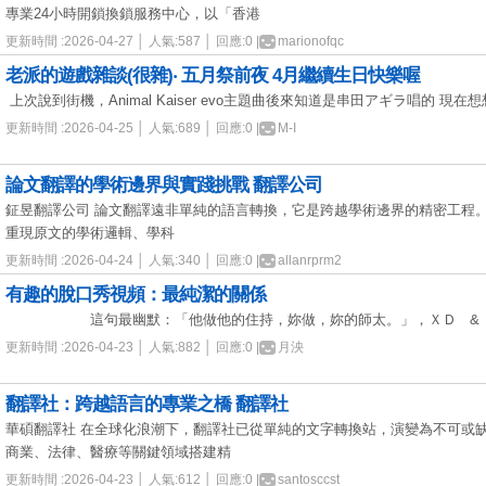
專業24小時開鎖換鎖服務中心，以「香港
更新時間 :2026-04-27 │ 人氣:587 │ 回應:0 |
marionofqc
老派的遊戲雜談(很雜)‧ 五月祭前夜 4月繼續生日快樂喔
上次說到街機，Animal Kaiser evo主題曲後來知道是串田アギラ唱的 現在想
更新時間 :2026-04-25 │ 人氣:689 │ 回應:0 |
M-I
論文翻譯的學術邊界與實踐挑戰 翻譯公司
鉦昱翻譯公司 論文翻譯遠非單純的語言轉換，它是跨越學術邊界的精密工程
重現原文的學術邏輯、學科
更新時間 :2026-04-24 │ 人氣:340 │ 回應:0 |
allanrprm2
有趣的脫口秀視頻：最純潔的關係
這句最幽默：「他做他的住持，妳做，妳的師太。」，ＸＤ &
更新時間 :2026-04-23 │ 人氣:882 │ 回應:0 |
月泱
翻譯社：跨越語言的專業之橋 翻譯社
華碩翻譯社 在全球化浪潮下，翻譯社已從單純的文字轉換站，演變為不可或
商業、法律、醫療等關鍵領域搭建精
更新時間 :2026-04-23 │ 人氣:612 │ 回應:0 |
santosccst