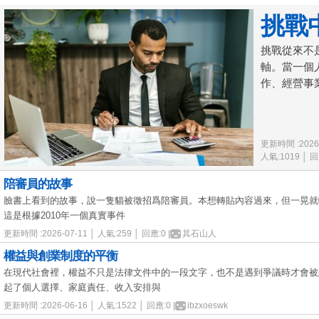
挑戰
挑戰從來不
軸。當一個
作、經營事業
更新時間 :2026-
人氣:1019 │ 回
陪審員的故事
臉書上看到的故事，說一隻貓被徵招爲陪審員。本想轉貼內容過來，但一晃就
這是根據2010年一個真實事件
更新時間 :2026-07-11 │ 人氣:259 │ 回應:0 |
其石山人
權益與創業制度的平衡
在現代社會裡，權益不只是法律文件中的一段文字，也不是遇到爭議時才會被
起了個人選擇、家庭責任、收入安排與
更新時間 :2026-06-16 │ 人氣:1522 │ 回應:0 |
ibzxoeswk