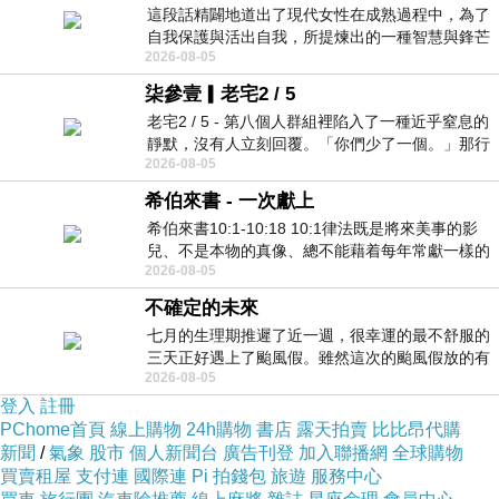
這段話精闢地道出了現代女性在成熟過程中，為了
自我保護與活出自我，所提煉出的一種智慧與鋒芒
2026-08-05
的平衡。 核心解讀與看法
柒參壹▎老宅2 / 5
老宅2 / 5 - 第八個人群組裡陷入了一種近乎窒息的
靜默，沒有人立刻回覆。「你們少了一個。」那行
2026-08-05
字像一顆冰冷的鐵釘，硬生生刺進螢
希伯來書 - 一次獻上
希伯來書10:1-10:18 10:1律法既是將來美事的影
兒、不是本物的真像、總不能藉着每年常獻一樣的
2026-08-05
祭物、叫那近前來的人得以完全。 10
不確定的未來
七月的生理期推遲了近一週，很幸運的最不舒服的
三天正好遇上了颱風假。雖然這次的颱風假放的有
2026-08-05
點虛，因為風雨不大，但這也是最想要的
登入
註冊
PChome首頁
線上購物
24h購物
書店
露天拍賣
比比昂代購
新聞
/
氣象
股市
個人新聞台
廣告刊登
加入聯播網
全球購物
買賣租屋
支付連
國際連
Pi 拍錢包
旅遊
服務中心