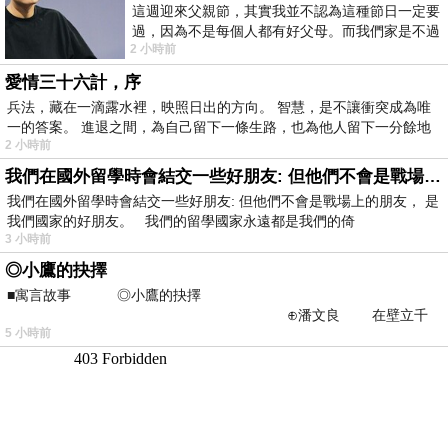
這週迎來父親節，其實我並不認為這種節日一定要
過，因為不是每個人都有好父母。而我們家是不過
2 小時前
節的，平時也沒什麼儀式感，生活趨近冷
愛情三十六計，序
兵法，藏在一滴露水裡，映照日出的方向。 智慧，是不讓衝突成為唯
一的答案。 進退之間，為自己留下一條生路，也為他人留下一分餘地
2 小時前
我們在國外留學時會結交一些好朋友: 但他們不會是戰場上的朋友
我們在國外留學時會結交一些好朋友: 但他們不會是戰場上的朋友， 是
我們國家的好朋友。 我們的留學國家永遠都是我們的倚
3 小時前
◎小鷹的抉擇
■寓言故事 ◎小鷹的抉擇
⊕潘文良 在壁立千
5 小時前
仞的懸崖上，有一座遮天蔽