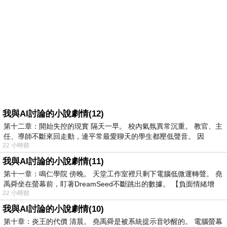
我與AI討論的小說劇情(12)
第十二章：開始失控的現實 隔天一早。 校內氣氛異常沉重。 教官、主
任、導師不斷來回走動，連平常最愛聊天的學生都壓低聲音。 因
22 小時前
我與AI討論的小說劇情(11)
第十一章：鳴仁學院 傍晚。 天堂工作室裡只剩下電腦低微運轉聲。 堯
禹舜坐在螢幕前，盯著DreamSeed不斷跳出的數據。 【負面情緒增
22 小時前
我與AI討論的小說劇情(10)
第十章：炎王的代價 清晨。 堯禹舜是被系統提示音吵醒的。 電腦螢幕