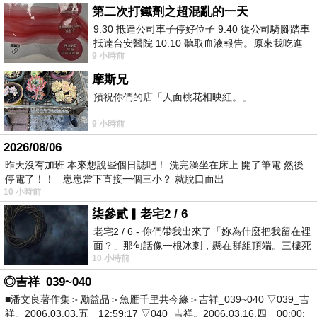
第二次打鐵劑之超混亂的一天
9:30 抵達公司車子停好位子 9:40 從公司騎腳踏車
抵達台安醫院 10:10 聽取血液報告。原來我吃進
9 小時前
去的 B12 彌可保並非沒有吸收而是超
摩斯兄
預祝你們的店「人面桃花相映紅。」
9 小時前
2026/08/06
昨天沒有加班 本來想說些個日誌吧！ 洗完澡坐在床上 開了筆電 然後
停電了！！ 崽崽當下直接一個三小？ 就脫口而出
10 小時前
柒參貳▎老宅2 / 6
老宅2 / 6 - 你們帶我出來了「妳為什麼把我留在裡
面？」那句話像一根冰刺，懸在群組頂端。三樓死
10 小時前
死盯著照片裡的人。那個人確實站在
◎吉祥_039~040
■潘文良著作集＞勵益品＞魚雁千里共今緣＞吉祥_039~040 ▽039_吉
祥。2006.03.03.五 12:59:17 ▽040_吉祥。2006.03.16.四 00:00: