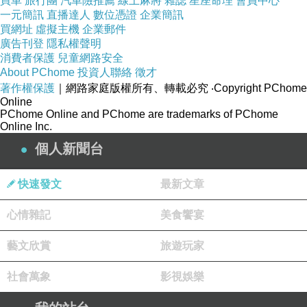
買車
旅行團
汽車險推薦
線上麻將
雜誌
星座命理
會員中心
一元簡訊
直播達人
數位憑證
企業簡訊
買網址
虛擬主機
企業郵件
廣告刊登
隱私權聲明
消費者保護
兒童網路安全
About PChome
投資人聯絡
徵才
著作權保護
｜網路家庭版權所有、轉載必究
‧Copyright PChome
Online
PChome Online and PChome are trademarks of PChome
Online Inc.
個人新聞台
快速發文
最新文章
心情雜記
美食饗宴
藝文欣賞
旅遊玩家
社會萬象
影視娛樂