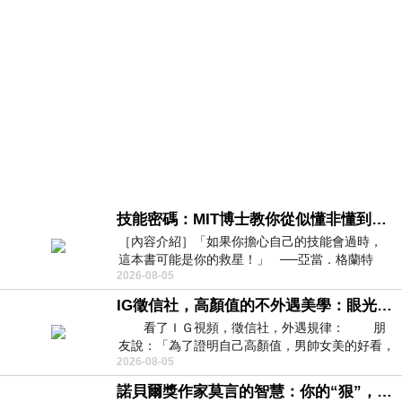
技能密碼：MIT博士教你從似懂非懂到穩定輸出，把專業變事業的職能升級攻略 /麥特．比恩(容錯)
［內容介紹］「如果你擔心自己的技能會過時，
這本書可能是你的救星！」 ──亞當．格蘭特
2026-08-05
（Adam Grant），《
IG徵信社，高顏值的不外遇美學：眼光太高也是一種防禦，為了證明我長得好看，我決定一輩子不外遇！
看了ＩＧ視頻，徵信社，外遇規律： 朋
友說：「為了證明自己高顏值，男帥女美的好看，
2026-08-05
且眼光高，我決定一輩子不外遇。」
諾貝爾獎作家莫言的智慧：你的“狠”，才是最好的自我保護