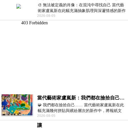
🎨 無法被定義的肖像：在混沌中尋找自己 當代藝
術家盧嵐新在此幅充滿抽象肌理與深邃情感的新作
2026-08-05
中，以灰白為基底，交織著塗抹、刮擦與
當代藝術家盧嵐新：我們都在撿拾自己，將散落的情緒與碎片，拼回生命完整的輪廓
🧩 我們都在撿拾自己…… 當代藝術家盧嵐新在此
幅充滿幾何拼貼與繽紛層次的新作中，將報紙文
2026-08-05
字、彩色剪紙與明亮顏料層層
讓