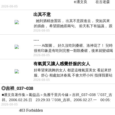
⊕潘文良 在古老森
2026-08-05
林的底層，住著一隻小飛鼠
出其不意
她到酒精放置區， 出其不意跟進去， 突如其來
的插曲， 希望跟她搭兩句。 前天私下有協議， 跟
2026-08-05
著阿弟丟拉基
….
⋯⋯ Ai製圖 。 好久沒吃到桑椹、洛神花了！ 兒時
很有印象是有吃到完整一顆顆桑椹，後來就變成喝
2026-08-05
桑椹汁。 現在是連喝都沒喝
有氣質又讓人感覺舒服的女人
好希望來跳舞的女人 都是這種氣質美女 看起來舒
服、舒心 相處如沐春風 不會大呼小叫 指揮我要站
2026-08-05
哪個位子 妳老幾？？
◎吉祥_037~038
■潘文良著作集＞勵益品＞魚雁千里共今緣＞吉祥_037~038 ▽037_吉
祥。2006.02.26.日 23:29:33 ▽038_吉祥。2006.02.27.一 00:05:
2026-08-05