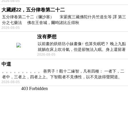
2026-08-05
大藏經22，五分律卷第二十二
五分律卷第二十二（彌沙塞） 宋罽賓三藏佛陀什共竺道生等 譯 第三
分之七藥法 佛在王舍城，爾時諸比丘得秋
2026-08-05
沒有夢想
以前畫的烘焙坊小妹畫像↑ 也算失眠吧？ 晚上九點
就躺在床上吹冷氣，但是卻無法入眠。身上還留著
2026-08-05
四點多跑的六公里的疲
中道
。。。。。。。。。。 善男子！觀十二緣智，凡有四種： 一者下，二
者中，三者上，四者上上。下智觀者不見佛性，以不見故得聲聞道。
2026-08-05