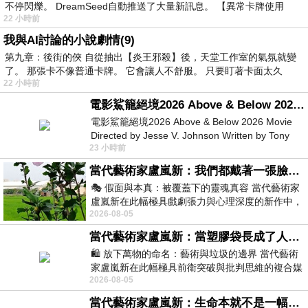
不停閃爍。 DreamSeed自動推送了大量新訊息。 【異常卡牌使用
22 小時前
我與AI討論的小說劇情(9)
第九章：後街的俠 自從抽出【炎王邪殺】後，天堂工作室的氣氛就變
了。 那張卡不像普通卡牌。 它會讓人不舒服。 只要盯著卡面太久
22 小時前
電影鯊籠絕境2026 Above & Below 2026 Movie
電影鯊籠絕境2026 Above & Below 2026 Movie
Directed by Jesse V. Johnson Written by Tony
23 小時前
Giordano Starring Laura Maran
當代藝術家盧嵐新：我們都戴著一張臉，可真正的自己，總藏在那些被塗抹、被覆蓋的痕跡裡
🎭 假面與本真：被覆蓋下的靈魂真容 當代藝術家
盧嵐新在此幅極具戲劇張力與心理深度的新作中，
2026-08-05
運用質感豐富的紙材肌理、墨痕與大膽的
當代藝術家盧嵐新：當塑膠袋長成了人的模樣，我們的目光是否學會了放下偏見？
🛍️ 放下萬物的命名：藝術與垃圾的邊界 當代藝術
家盧嵐新在此幅極具前衛突破與批判思維的複合媒
2026-08-05
材新作中，直接將被大眾定義為廢棄物
當代藝術家盧嵐新：生命本就不是一幅能被定義的肖像，在混亂與交疊中拼湊完整的靈魂