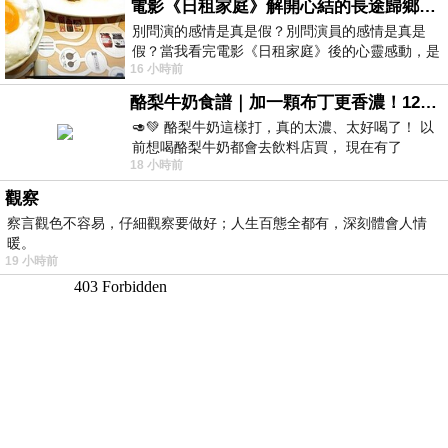
電影《日租家庭》解開心結的長途歸鄉！能在電影院感受到地理的寬闊和人心的相鄰，真是太棒了！
別問演的感情是真是假？別問演員的感情是真是
假？當我看完電影《日租家庭》後的心靈感動，是
16 小時前
真的。詮釋的情感觸動了人心，就是真情
酪梨牛奶食譜｜加一顆布丁更香濃！120秒完成飲料店級酪梨奶昔｜imami 旗艦豆漿機
🥑💚 酪梨牛奶這樣打，真的太濃、太好喝了！ 以
前想喝酪梨牛奶都會去飲料店買， 現在有了
18 小時前
imami 健康煮藝｜旗艦破壁智慧養生豆漿機，
觀察
察言觀色不容易，仔細觀察要做好；人生百態全都有，深刻體會人情
暖。
19 小時前