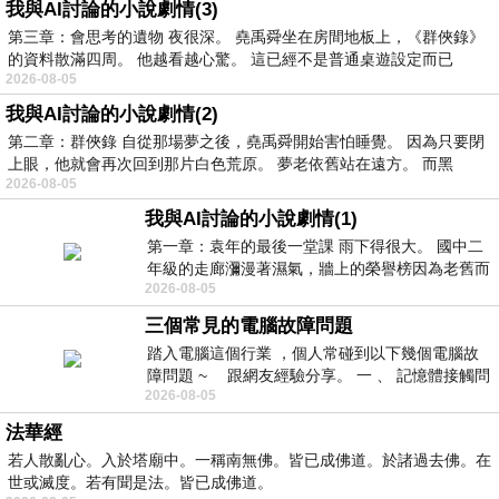
我與AI討論的小說劇情(3)
第三章：會思考的遺物 夜很深。 堯禹舜坐在房間地板上，《群俠錄》
的資料散滿四周。 他越看越心驚。 這已經不是普通桌遊設定而已
2026-08-05
我與AI討論的小說劇情(2)
第二章：群俠錄 自從那場夢之後，堯禹舜開始害怕睡覺。 因為只要閉
上眼，他就會再次回到那片白色荒原。 夢老依舊站在遠方。 而黑
2026-08-05
我與AI討論的小說劇情(1)
第一章：袁年的最後一堂課 雨下得很大。 國中二
年級的走廊瀰漫著濕氣，牆上的榮譽榜因為老舊而
2026-08-05
微微捲起。 堯禹舜站在辦公室外，手
三個常見的電腦故障問題
踏入電腦這個行業 ，個人常碰到以下幾個電腦故
障問題 ~ 跟網友經驗分享。 一 、 記憶體接觸問
2026-08-05
題 : 記憶體即
法華經
若人散亂心。入於塔廟中。一稱南無佛。皆已成佛道。於諸過去佛。在
世或滅度。若有聞是法。皆已成佛道。