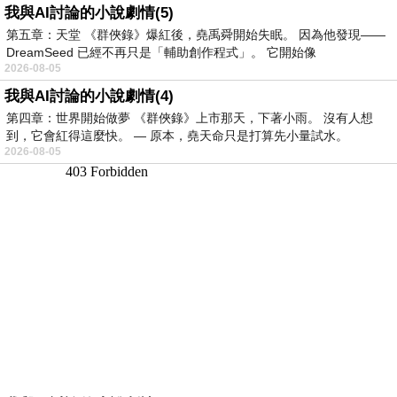
我與AI討論的小說劇情(5)
第五章：天堂 《群俠錄》爆紅後，堯禹舜開始失眠。 因為他發現——
DreamSeed 已經不再只是「輔助創作程式」。 它開始像
2026-08-05
我與AI討論的小說劇情(4)
第四章：世界開始做夢 《群俠錄》上市那天，下著小雨。 沒有人想
到，它會紅得這麼快。 — 原本，堯天命只是打算先小量試水。
2026-08-05