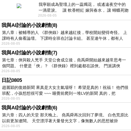
我寧願成為聖壇上的一蕊燭花， 或遙遠夜空中的
一滴星淚。 讓 軟香輕紅 嫁與春水， 讓 蝴蝶死吻
2026-08-05
夏日最後一瓣玫瑰， 讓
我與AI討論的小說劇情(8)
第八章：被輔導的人 《群俠錄》越來越紅後，學校開始變得奇怪。 上
課時有人偷看論壇。 下課時全班在討論卡組。 甚至連午休，都有人
2026-08-05
我與AI討論的小說劇情(7)
第七章：俠與殺人兇手 天堂公會成立後，堯禹舜開始越來越常思考一
個問題。 什麼是「俠」？ 《群俠錄》裡到處都在談俠。 門派講俠
2026-08-05
日記0805
趙麗穎的復婚新聞 果真是大女主氣場呀！ 希望是真的！祝福！ 他們很
班配，小孩想想很可愛 ~~~ 睡覺前爬到一堆LV的新聞 真的，把
2026-08-05
我與AI討論的小說劇情(6)
第六章：四人的天堂 那天晚上。 堯禹舜再次回到了夢境。 白色荒原比
以前更加遼闊。 天空漂浮著大量發光文字，像無數人的思想被掛
2026-08-05