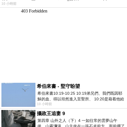
10 小時前
希伯來書 - 堅守盼望
希伯來書10:19-10:25 10:19弟兄們、我們既因耶
穌的血、得以坦然進入至聖所、 10:20是藉着他給
10 小時前
我們開了一條又新又活的路從幔子經過
攝政王追妻 9
第四章 山外之人（下）4 一如往常的雲夢山午
後，山霧瀰漫。山主坐在一張石桌前方，面前擺了