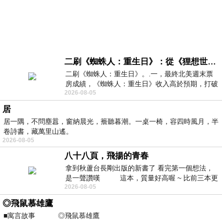
二刷《蜘蛛人：重生日》：從《狸想世界》到《怪奇物語》
二刷《蜘蛛人：重生日》。.一，最終北美週末票
房成績，《蜘蛛人：重生日》收入高於預期，打破
2026-08-05
《復仇者聯盟：終局之戰》記錄，成為
居
居一隅，不問塵囂，窗納晨光，簷聽暮潮。一桌一椅，容四時風月，半
卷詩書，藏萬里山遙。
2026-08-05
八十八頁，飛揚的青春
拿到秋蘆台長剛出版的新書了 看完第一個想法，
是一聲讚嘆 這本，質量好高喔 ~ 比前三本更
2026-08-05
勝一
◎飛鼠慕雄鷹
■寓言故事 ◎飛鼠慕雄鷹