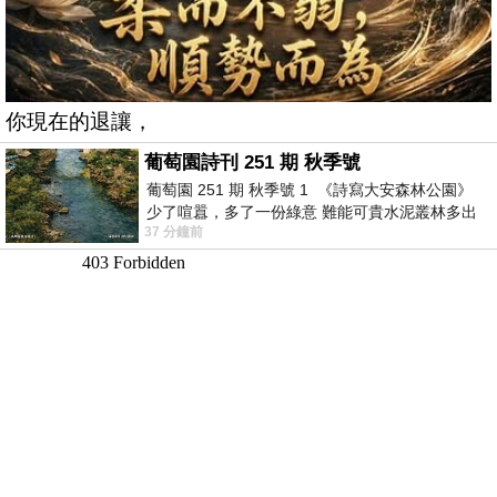
你現在的退讓，
葡萄園詩刊 251 期 秋季號
葡萄園 251 期 秋季號 1 《詩寫大安森林公園》
少了喧囂，多了一份綠意 難能可貴水泥叢林多出
37 分鐘前
一