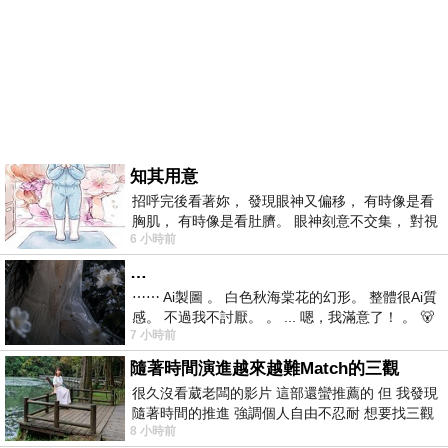
知其用意
招呼完後看著妳， 發現眼神又偏移， 有時像是看
胸肌， 有時像是看肚臍。 眼神刻意不交集， 對視
6 小時前
視線不對齊， 讓我很難不
…
⋯⋯ Ai製圖 。 白色秋海棠花的幻形。 整體很Ai質
感。 不過我不討厭。 。 ... 嗯，我滿意了！ 。 🐻
7 小時前
昨中
隨著時間演進越來越難Match的三觀
很久沒看葳老闆的影片 這部還蠻推薦的 但 我發現
隨著時間的推進 強調個人自由不忍耐 想要找三觀
8 小時前
接近的不要說對象 連朋友都超