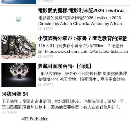
21 小時前
她不是很喜歡幼幼班的小朋友嗎捨得不
電影愛的魔樣/電影利未記2026 Leviticus 2026
電影愛的魔樣/電影利未記2026 Leviticus 2026
Directed by Adrian Chiarella Written by Adrian
22 小時前
Chiarella Starring Joe Bird
小護師番外章77 >家書 7 匱乏教育的深意
115.5.31 (同步存小番章77) 家書line 7 感恩日
記- https://www.cheers.com.tw/article/article.actio
22 小時前
典藏封面聊兩句-【仙境】
俗話說的好，好奇心不只能殺死貓 更能把衛斯理
整得慘兮兮 冰天雪地、險死還生，兩個不貪財的
22 小時前
人尋什麼寶？ 人家追尋愛情還
阿我阿龍 54
五分鐘後，龍疆走進淋浴間，把水調到最冷。他想洗個澡，清醒一下，
讓自己回到現實和任務中，因為他需要答案：有人在追殺他和緋忘
22 小時前