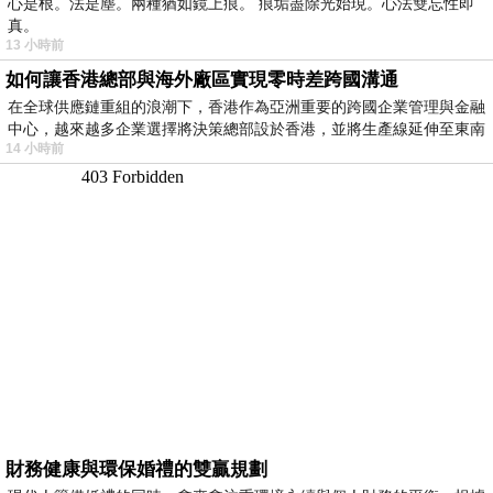
心是根。法是塵。兩種猶如鏡上痕。 痕垢盡除光始現。心法雙忘性即
真。
13 小時前
如何讓香港總部與海外廠區實現零時差跨國溝通
在全球供應鏈重組的浪潮下，香港作為亞洲重要的跨國企業管理與金融
中心，越來越多企業選擇將決策總部設於香港，並將生產線延伸至東南
14 小時前
財務健康與環保婚禮的雙贏規劃