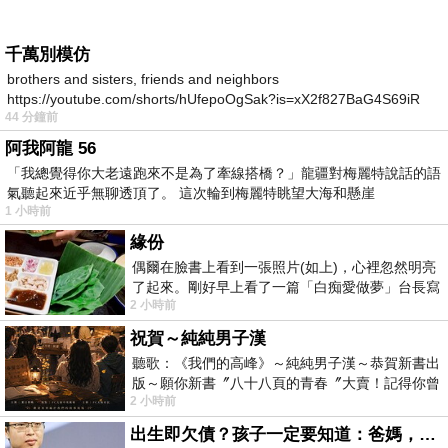
千萬別模仿
brothers and sisters, friends and neighbors
https://youtube.com/shorts/hUfepoOgSak?is=xX2f827BaG4S69iR
44 分鐘前
https
阿我阿龍 56
「我總覺得你大老遠跑來不是為了牽線搭橋？」龍疆對梅麗特說話的語
氣聽起來近乎無聊透頂了。 這次輪到梅麗特眺望大海和懸崖
1 小時前
緣份
偶爾在臉書上看到一張照片(如上)，心裡忽然明亮
了起來。剛好早上看了一篇「白痴愛做夢」台長寫
2 小時前
的貼文，在回顧年輕時瘋狂愛上
祝賀～純純男子漢
聽歌：《我們的高峰》～純純男子漢～恭賀新書出
版～願你新書〞八十八頁的青春〞大賣！記得你曾
2 小時前
經在我的版留言…「好讚的圖^^感覺大家
出生即欠債？孩子一定要知道：爸媽，其實我不欠你們