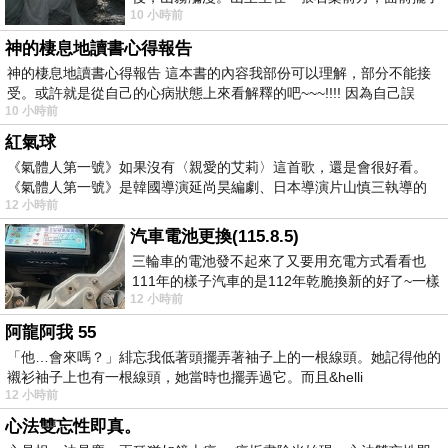
10 小時前
一盤未下完的棋盤，還有一壺茶與兩只冒
神的棲息地讀書心得報告
神的棲息地讀書心得報告 這本書的內容我部份可以理解，部分不能接
受。或許就是從自己的心病狀態上來看解釋的吧~~~!!!! 因為自己誤
10 小時前
紅氣球
《氣體人第一號》如果沒有〈親愛的艾莉〉這首歌，還是會很好看。
《氣體人第一號》是韓國導演延尚昊編劇、日本導演片山慎三執導的
12 小時前
汽車電池更換(115.8.5)
三輪車的電池發不起來了又要用充電方式看看也
111年的樣子汽車的是112年乾脆換新的好了~一樣
12 小時前
在阿炮電池買的漲了一百多塊吧
阿龍阿我 55
「他…會來嗎？」緋忘我低著頭擺弄著袖子上的一根線頭。她記得他的
襯衫袖子上也有一根線頭，她當時也擺弄過它。而且&helli
12 小時前
心法雙忘性即真。