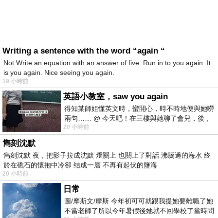
Writing a sentence with the word “again “
Not Write an equation with an answer of five. Run in to you again. It
is you again. Nice seeing you again.
19 小時前
英語小教室，saw you again
得知某師姐懂英文時，蠻開心，時不時地便與她嘮
兩句…… @ 今天吧！在三樓與她聊了會兒，後，
20 小時前
下二樓居然又撞到她，於是
雋刻沈默
雋刻沈默 夜，把影子拉成沈默 燈關上 也關上了對話 沸騰過的海水 終
於在礁石的懷抱中冷卻 结成一層 不再有起伏的鹽海
20 小時前
日常
圖/摩斯文/摩斯 今年初可可就跟我提她要離職了她
不當老師了所以今年暑假後她就不回學校了當時問