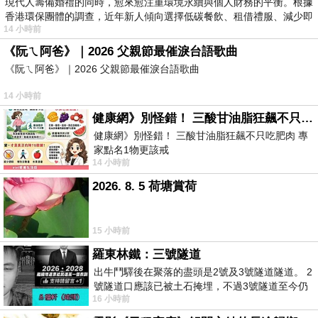
現代人籌備婚禮的同時，愈來愈注重環境永續與個人財務的平衡。根據
香港環保團體的調查，近年新人傾向選擇低碳餐飲、租借禮服、減少即
14 小時前
《阮ㄟ阿爸》｜2026 父親節最催淚台語歌曲
《阮ㄟ阿爸》｜2026 父親節最催淚台語歌曲
14 小時前
健康網》別怪錯！ 三酸甘油脂狂飆不只吃肥肉 專家點名1物更該戒
健康網》別怪錯！ 三酸甘油脂狂飆不只吃肥肉 專
家點名1物更該戒
14 小時前
https://health.ltn.com.tw/article/breakingnews/55
2026. 8. 5 荷塘賞荷
15 小時前
羅東林鐵：三號隧道
出牛鬥驛後在聚落的盡頭是2號及3號隧道隧道。 2
號隧道口應該已被土石掩埋，不過3號隧道至今仍
16 小時前
存在。從台7丙牛鬥橋上往左岸上游方