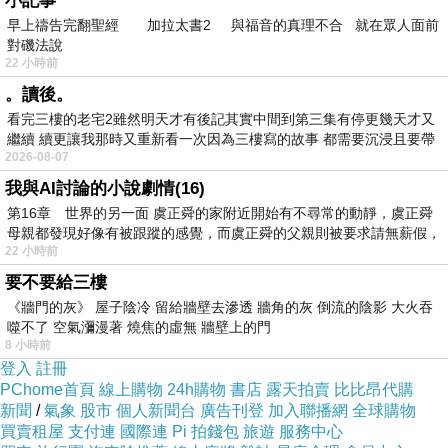
小記事
現代戰爭中的導彈，在敵對雙方導彈相等時，我
早上禱告完翻聖經 加拉太書2 與福音的真理不合 就在眾人面前
對磯法說
們怎樣來消滅對方呢？這時專刺其要害之一，就
22 小時前
要選其精銳而傷之，即選取對方的要害之處，將
。讀後。
他的指揮系統毀掉，這樣那些導彈就失去了一切
看完三樓的老宅2雖然明天才有後記其實中間到第三集有停更幾天才又
航向，失去了航向，則無目標，自然成了一堆廢
繼續 續更讓我那時又重新看一次因為三樓寫的故事 都需要沉浸且要帶
2026-08-07
有
鐵，就不能發射了。
我與AI討論的小說劇情(16)
南無第三世多杰羌佛說：《世法
第16章 世界的另一面 虞正舜的家附近開始有不尋常的動靜，虞正舜
哲言》（二十二）
母親都發現好像有被跟蹤的感覺，而虞正舜的父親則被要求請無薪假，
22 小時前
文章連結：
https://a832722.blog/2021/08/25/南
要不要給三樓
無第三世多杰羌佛說：《世法哲言》（二十二）/
《牆門的灰》 屋子陰冷 留給牆壁去滲透 牆角的灰 倒流的陰影 大火吞
第三世多杰羌佛辦公室：
噬不了 空氣瀰漫著 燒焦的虛無 牆壁上的門
http://www.hhdcb3office.org
8 小時前
登入
註冊
第三世多杰羌佛辦公室臉書：
PChome首頁
線上購物
24h購物
書店
露天拍賣
比比昂代購
https://m.facebook.com/hhdcb3office/
新聞
/
氣象
股市
個人新聞台
廣告刊登
加入聯播網
全球購物
買賣租屋
支付連
國際連
Pi 拍錢包
旅遊
服務中心
一念之間：
https://a832722.blog