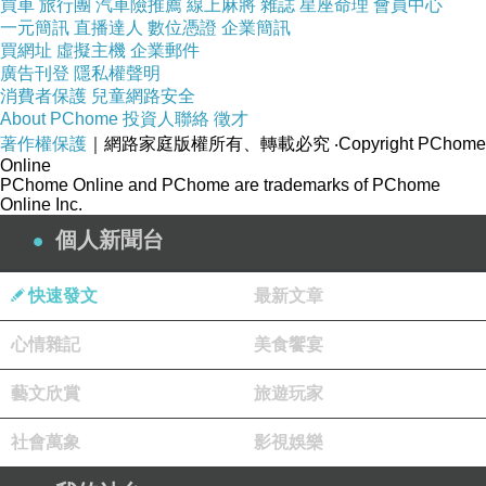
買車
旅行團
汽車險推薦
線上麻將
雜誌
星座命理
會員中心
一念之間臉書：
一元簡訊
直播達人
數位憑證
企業簡訊
買網址
虛擬主機
企業郵件
https://www.facebook.com/chihming99999/
廣告刊登
隱私權聲明
成就解脫之路：
消費者保護
兒童網路安全
https://learnthebuddha.blogspot.com/
About PChome
投資人聯絡
徵才
著作權保護
｜網路家庭版權所有、轉載必究
‧Copyright PChome
＃南無
第三世多杰羌佛
,＃多杰羌佛,＃南無羌佛,
Online
＃
Dorje Chang Buddha III
,＃
義雲高
,＃
义云高
,＃
PChome Online and PChome are trademarks of PChome
Online Inc.
世法哲言
,＃佛法,＃學佛,＃佛教,＃
一念之間
,
個人新聞台
南無第三世多杰羌佛說：《世法哲言》（二十
二）
快速發文
最新文章
心情雜記
美食饗宴
藝文欣賞
旅遊玩家
南無第三世多杰羌佛說：《世法哲言》（二十一）
上一篇：
社會萬象
影視娛樂
南無第三世多杰羌佛說：《世法哲言》（二十三）
下一篇：