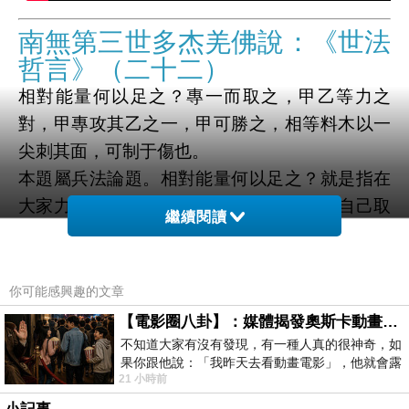
南無第三世多杰羌佛說：《世法
哲言》（二十二）
相對能量何以足之？專一而取之，甲乙等力之
對，甲專攻其乙之一，甲可勝之，相等料木以一
尖刺其面，可制于傷也。
本題屬兵法論題。相對能量何以足之？就是指在
大家力量相等時，怎樣才能戰敗對方而使自己取
繼續閱讀
勝？這時要專一而進取之。主要是要選擇他的弱
點，集中自己的優勢，專攻其一，才能取勝，就
是說，在甲和乙互相力量相等的時候，甲必須攻
你可能感興趣的文章
擊乙的某一點，而且是最薄弱或最重要的一點，
【電影圈八卦】：媒體揭發奧斯卡動畫項目投票醜聞！好萊塢為什麼看不起動畫電影？
不能散面攻擊，這樣甲就可以取勝了。正如有兩
不知道大家有沒有發現，有一種人真的很神奇，如
果你跟他說：「我昨天去看動畫電影」，他就會露
塊相同材質的木料，如果將其中一塊削尖，以刺
21 小時前
出一種慈祥的微笑，然後問你是不是陪小
另一塊木料的面，就絕對可以將其刺壞。又比如