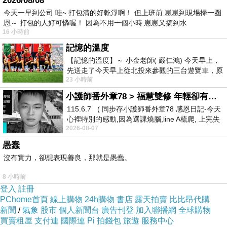
2026/08/08
理的思索，擴充他實現生命意義的手段」，就足
今天一早到公司 哇~ 打包清的好乾淨啊！ 但上班前 崽崽到現場掃一圈
恩～ 打包的人好可憐喔！ 因為不用一個小時 崽崽又搞到水
夠了。
16 小時前
記憶的溫度
從這一點來看，目前教育部對於高等教育的嚴密
【記憶的溫度】～ 小金老師( 嚴仁鴻) 今天早上，
管制，是非常不適當的。舉一個我知道的例子：
先送走了今天早上從北投來參觀的三台遊覽車，原
23 小時前
以為展場已經差不多要安靜下來，卻發
有個人事業有成，但為了實現自己一生的夢想
小護師番外章78 > 福慧雙修 年輕卻有個老靈魂 ㄑ金剛經〉podcast
（或彌補遺憾），希望進大學念歷史系。現在的
115.6.7 ( 同步存小護師番外章78 感恩日記-今天
教育體制能給他多少機會？答案是，非常渺茫。
心裡特別的感動,因為選課燒腦,line A梳爬, 上完失
2026-08-07
智課的她,特來傾
除了參加聯考，正面迎戰那些「專職的高中生考
愚蠢
試機器」，爭取一個政府強力補貼的少數機會之
沒有實力，卻想表現善良，那就是愚蠢。
外，我們的教育體制沒有什麼市場管道，讓他取
得自己夢想的教育機會。
8 小時前
登入
註冊
PChome首頁
線上購物
24h購物
書店
露天拍賣
比比昂代購
或許有人會問：他上大學，有時間在白天上課
新聞
/
氣象
股市
個人新聞台
廣告刊登
加入聯播網
全球購物
買賣租屋
支付連
國際連
Pi 拍錢包
旅遊
服務中心
嗎？如果他只能在晚間上課，或一學期只能修八