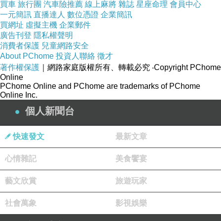
買車
旅行團
汽車險推薦
線上麻將
雜誌
星座命理
會員中心
個學分，那他能在規定的修業年限畢業嗎？歷史
一元簡訊
直播達人
數位憑證
企業簡訊
買網址
虛擬主機
企業郵件
系對他有什麼用？事實上，我看不出為何一個人
廣告刊登
隱私權聲明
想追求「瞭解歷史」或者「拿到大學文憑」的夢
消費者保護
兒童網路安全
想，必須受到「白天上課」、「七年內畢業」或
About PChome
投資人聯絡
徵才
著作權保護
｜網路家庭版權所有、轉載必究
‧Copyright PChome
「畢業後有什麼用」的箝制。我的猜測是，只要
Online
教育部不再對大學文憑做數量管制，市場自然會
PChome Online and PChome are trademarks of PChome
Online Inc.
發展出適合這種人的教育產品。
個人新聞台
這也就是沈恩所指出的：市場的自由交易固然能
快速發文
最新文章
夠促進個人所得增加，但是不要忘記，「個人參
與市場交易的自由」本身就具有值得高度珍惜並
心情雜記
美食饗宴
加以捍衛的價值。經濟學家將教育稱為服務業，
藝文欣賞
旅遊玩家
或者習慣分析教育「市場」，經常被視為市儈。
但是經濟學家也明確指出，教育不止是對人力資
社會萬象
影視娛樂
本進行投資，也是重要的（耐久性）消費財。