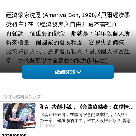
經濟學家沈恩 (Amartya Sen, 1998諾貝爾經濟學
獎得主) 在《經濟發展與自由》這本書裡面，一
再強調一個重要的觀念，那就是：單單以個人所
得來衡量一個國家的發展程度，容易失之偏狹。
比較好的方式，是將發展視為「擴展個人豐富生
活、尋求與實現生命意義的能力(即自由)」。
繼續閱讀
沈恩的定義，與單純根據「個人所得的成長」來
定義「發展」，有根本上的區別。舉例而言，
「教育程度提高」是明顯而重要的發展指標；
你可能感興趣的文章
「教育投資可以提高個人所得」也是一再被證實
和AI 共創小說，《套路終結者：在虛情假意的劇本裡活出人格》
的現象。但是教育對於個人的價值，並不需要建
《套路終結者：在虛情假意的劇本裡活出人格》
第一章：修羅場的序曲，誰在人設裡狂歡？ 麗思
立在「教育提高個人所得」的前提上，而只需要
18 小時前
卡爾頓酒店的總統套房內，燈光昏
訴諸「教育可以豐富一個人的心靈，協助他對真