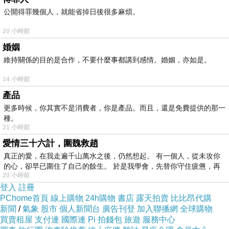
公開得罪幾個人，就能省掉日後很多麻煩。
可是
~
我不喜歡
滿篇大道理的智慧
靈感
20 小時前
婚姻
那都是偷來盜來的理論，
並非每個人心中的
一
維持關係的目的是合作，不要什麼事都講到感情。婚姻，亦如是。
段路程
14 小時前
產品
『分享』是用來檢討
與省思
更多時候，你其實不是消費者，你是產品。而且，還是免費提供的那一
種。
不是拿來判定自己的
歡迎程度有多少
21 小時前
愛情三十六計，圍魏救趙
真正的愛，在我走遍千山萬水之後，仍然想起。 有一個人，從未攻你
我喜歡在大海中遊走，你們追
…
我就
的心，卻早已圍住了自己的餘生。 於是我學會，先替你守住疲憊，再
跑
!!
20 小時前
登入
註冊
PChome首頁
線上購物
24h購物
書店
露天拍賣
比比昂代購
你們看
…
我就那邊丟
新聞
/
氣象
股市
個人新聞台
廣告刊登
加入聯播網
全球購物
買賣租屋
支付連
國際連
Pi 拍錢包
旅遊
服務中心