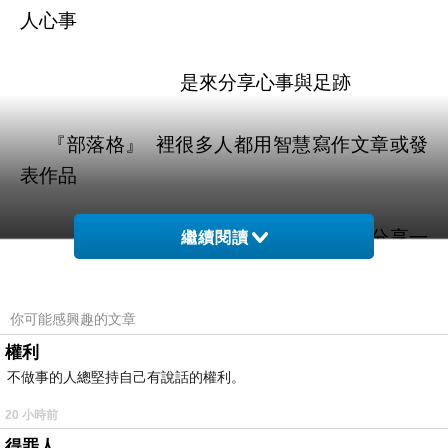
人心事
是來分享心事與足跡
『部落格』 裡很多
人都用
智慧寫作文章或發
表作品
而我卻用
『生命』
來暢
言經歷來分享一
繼續閱讀
切
你可能感興趣的文章
所寫的絕對
不是作品更
不是小
說，是自己的心
權利
路歷程
不做事的人總堅持自己有說話的權利。
20 小時前
我也會打版文和
寫小說體
材
得罪人