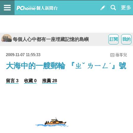
每個人心中都有一座埋藏記憶的島嶼
訂閱
我的
2009-11-07 11:55:33
藢苓兒
大海中的一艘郵輪 『ㄓˇ ㄌㄧㄥˊ』號
留言 3
收藏 0
推薦 28