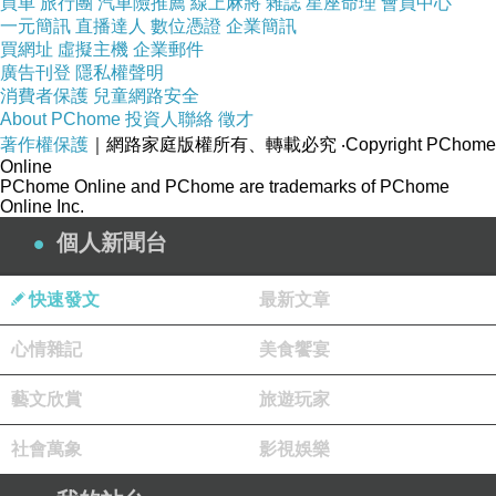
買車
旅行團
汽車險推薦
線上麻將
雜誌
星座命理
會員中心
看不見看不見
…
我不宣揚自己網站
一元簡訊
直播達人
數位憑證
企業簡訊
買網址
虛擬主機
企業郵件
廣告刊登
隱私權聲明
但常常會在『天空』到處遊走文章的友人
消費者保護
兒童網路安全
About PChome
投資人聯絡
徵才
發現
著作權保護
｜網路家庭版權所有、轉載必究
‧Copyright PChome
Online
PChome Online and PChome are trademarks of PChome
《 ㄓˇㄌ一ㄥˊ》
Online Inc.
個人新聞台
這兩個字，同音不同字
…
內容卻相同的文章，
搞怪唷
!!
快速發文
最新文章
心情雜記
美食饗宴
不
…
是 .
.. 漂
呀 飄 ！
藝文欣賞
旅遊玩家
社會萬象
影視娛樂
做自己…永遠的做自己