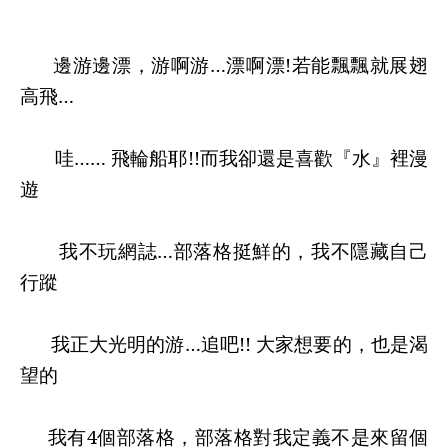
邊游邊漂，游啊游
…漂
啊漂
!
若能飄飄
就展翅
高飛
…
哇
……
飛輪船耶
!!而我卻還是喜歡『水』裡漫
遊
我不玩網誌
…
部落格挺鮮的，我不隱藏
自己
行蹤
我正大光明的游
…
追吧
!!
大家想要的，也是渴
望的
我有
4
個部落格，部落格對我定義不是來留
個