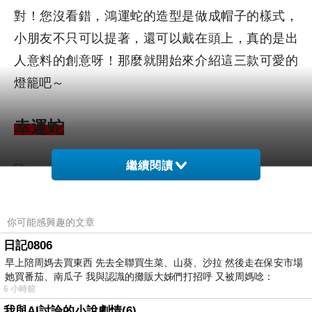
對！您沒看錯，鴻運蛇的造型是做成帽子的樣式，
小朋友不只可以提著，還可以戴在頭上，真的是出
人意料的創意呀！那麼就開始來介紹這三款可愛的
燈籠吧～
幸運蛇
繼續閱讀
這款是幸運蛇燈籠，紙質滿厚實的，而且印刷精美，整個色彩就是喜氣
你可能感興趣的文章
洋洋，滿有年節的氣氛。
日記0806
早上陪周媽去買東西 先去全聯買生菜、山葵、沙拉 然後走在保安市場
她買番茄、南瓜子 我與認識的攤販大姊們打招呼 又被周媽唸：
6 小時前
我與AI討論的小說劇情(6)