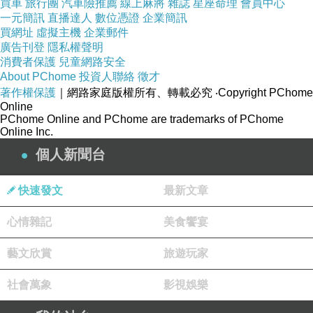
買車
旅行團
汽車險推薦
線上麻將
雜誌
星座命理
會員中心
一元簡訊
直播達人
數位憑證
企業簡訊
買網址
虛擬主機
企業郵件
廣告刊登
隱私權聲明
消費者保護
兒童網路安全
每個組裝的點都有編號，只要按照編號來組裝就可以了！
About PChome
投資人聯絡
徵才
著作權保護
｜網路家庭版權所有、轉載必究
‧Copyright PChome
Online
PChome Online and PChome are trademarks of PChome
Online Inc.
個人新聞台
快速發文
最新文章
心情雜記
美食饗宴
藝文欣賞
旅遊玩家
社會萬象
影視娛樂
招財蛇