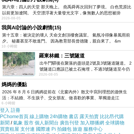
第六章：四人的天堂 那天晚上。 堯禹舜再次回到了夢境。 白色荒原比
組裝使用說明，其實組裝真的很簡單，不用說明書，只要按照著他的號
以前更加遼闊。 天空漂浮著大量發光文字，像無數人的思想被掛
2026-08-05
碼順序來組裝就能輕鬆完成囉！
我與AI討論的小說劇情(15)
第十五章：被決定的壞人 天命文創頂樓會議室。 氣氛冷得像暴風雨前
夕。 秘書甚至不敢進門。 因為教育部長曾德隆，親自來了。 &m
10 小時前
羅東林鐵：三號隧道
出牛鬥驛後在聚落的盡頭是2號及3號隧道隧道。 2
號隧道口應該已被土石掩埋，不過3號隧道至今仍
這是蛇頭的部分，原本我以為這是龍咧！其實，中國人蛇年又稱小龍
2026-08-05
存在。從台7丙牛鬥橋上往左岸上游方
年，所以這樣的造型討喜又可愛喔！
媽媽的優點
2026 年 8 月 6 日媽媽從前在《北窗內外》散文中寫到理想的遊俠生
活：不結婚、不生孩子、交女朋友、做喜歡的事業、單獨遊走江
6 小時前
湖⋯⋯，
登入
註冊
PChome首頁
線上購物
24h購物
書店
露天拍賣
比比昂代購
新聞
/
氣象
股市
個人新聞台
廣告刊登
加入聯播網
全球購物
這是舌頭的部分，這樣反摺的效果，會讓蛇的舌頭微微的抖動喔！
買賣租屋
支付連
國際連
Pi 拍錢包
旅遊
服務中心