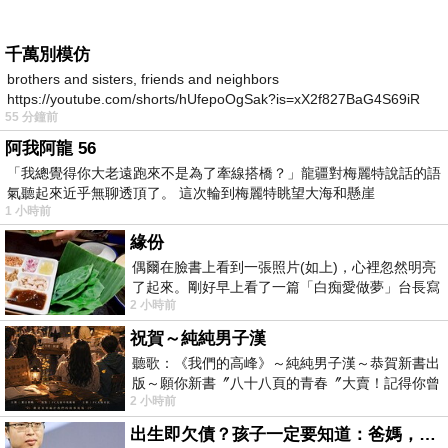
千萬別模仿
brothers and sisters, friends and neighbors
https://youtube.com/shorts/hUfepoOgSak?is=xX2f827BaG4S69iR
55 分鐘前
https
阿我阿龍 56
「我總覺得你大老遠跑來不是為了牽線搭橋？」龍疆對梅麗特說話的語
氣聽起來近乎無聊透頂了。 這次輪到梅麗特眺望大海和懸崖
1 小時前
緣份
偶爾在臉書上看到一張照片(如上)，心裡忽然明亮
了起來。剛好早上看了一篇「白痴愛做夢」台長寫
2 小時前
的貼文，在回顧年輕時瘋狂愛上
祝賀～純純男子漢
聽歌：《我們的高峰》～純純男子漢～恭賀新書出
版～願你新書〞八十八頁的青春〞大賣！記得你曾
2 小時前
經在我的版留言…「好讚的圖^^感覺大家
出生即欠債？孩子一定要知道：爸媽，其實我不欠你們