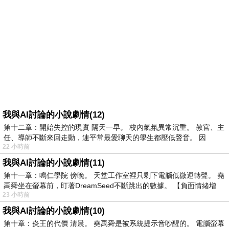
我與AI討論的小說劇情(12)
第十二章：開始失控的現實 隔天一早。 校內氣氛異常沉重。 教官、主
任、導師不斷來回走動，連平常最愛聊天的學生都壓低聲音。 因
22 小時前
我與AI討論的小說劇情(11)
第十一章：鳴仁學院 傍晚。 天堂工作室裡只剩下電腦低微運轉聲。 堯
禹舜坐在螢幕前，盯著DreamSeed不斷跳出的數據。 【負面情緒增
23 小時前
我與AI討論的小說劇情(10)
第十章：炎王的代價 清晨。 堯禹舜是被系統提示音吵醒的。 電腦螢幕