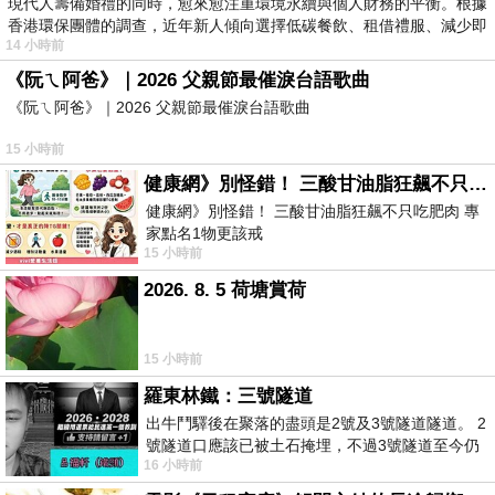
現代人籌備婚禮的同時，愈來愈注重環境永續與個人財務的平衡。根據
香港環保團體的調查，近年新人傾向選擇低碳餐飲、租借禮服、減少即
14 小時前
《阮ㄟ阿爸》｜2026 父親節最催淚台語歌曲
《阮ㄟ阿爸》｜2026 父親節最催淚台語歌曲
15 小時前
健康網》別怪錯！ 三酸甘油脂狂飆不只吃肥肉 專家點名1物更該戒
健康網》別怪錯！ 三酸甘油脂狂飆不只吃肥肉 專
家點名1物更該戒
15 小時前
https://health.ltn.com.tw/article/breakingnews/55
2026. 8. 5 荷塘賞荷
15 小時前
羅東林鐵：三號隧道
出牛鬥驛後在聚落的盡頭是2號及3號隧道隧道。 2
號隧道口應該已被土石掩埋，不過3號隧道至今仍
16 小時前
存在。從台7丙牛鬥橋上往左岸上游方