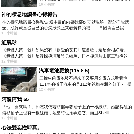
10 小時前
一盤未下完的棋盤，還有一壺茶與兩只冒
神的棲息地讀書心得報告
神的棲息地讀書心得報告 這本書的內容我部份可以理解，部分不能接
受。或許就是從自己的心病狀態上來看解釋的吧~~~!!!! 因為自己誤
10 小時前
紅氣球
《氣體人第一號》如果沒有〈親愛的艾莉〉這首歌，還是會很好看。
《氣體人第一號》是韓國導演延尚昊編劇、日本導演片山慎三執導的
12 小時前
汽車電池更換(115.8.5)
三輪車的電池發不起來了又要用充電方式看看也
111年的樣子汽車的是112年乾脆換新的好了~一樣
12 小時前
在阿炮電池買的漲了一百多塊吧
阿龍阿我 55
「他…會來嗎？」緋忘我低著頭擺弄著袖子上的一根線頭。她記得他的
襯衫袖子上也有一根線頭，她當時也擺弄過它。而且&helli
12 小時前
心法雙忘性即真。