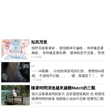
知其用意
招呼完後看著妳， 發現眼神又偏移， 有時像是看
胸肌， 有時像是看肚臍。 眼神刻意不交集， 對視
6 小時前
視線不對齊， 讓我很難不
…
⋯⋯ Ai製圖 。 白色秋海棠花的幻形。 整體很Ai質
感。 不過我不討厭。 。 ... 嗯，我滿意了！ 。 🐻
7 小時前
昨中
隨著時間演進越來越難Match的三觀
很久沒看葳老闆的影片 這部還蠻推薦的 但 我發現
隨著時間的推進 強調個人自由不忍耐 想要找三觀
9 小時前
接近的不要說對象 連朋友都超