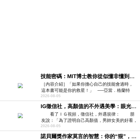
技能密碼：MIT博士教你從似懂非懂到穩定輸出，把專業變事業的職能升級攻略 /麥特．比恩(容錯)
［內容介紹］「如果你擔心自己的技能會過時，
這本書可能是你的救星！」 ──亞當．格蘭特
2026-08-05
（Adam Grant），《
IG徵信社，高顏值的不外遇美學：眼光太高也是一種防禦，為了證明我長得好看，我決定一輩子不外遇！
看了ＩＧ視頻，徵信社，外遇規律： 朋
友說：「為了證明自己高顏值，男帥女美的好看，
2026-08-05
且眼光高，我決定一輩子不外遇。」
諾貝爾獎作家莫言的智慧：你的“狠”，才是最好的自我保護