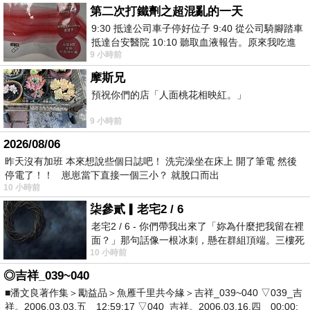
第二次打鐵劑之超混亂的一天
9:30 抵達公司車子停好位子 9:40 從公司騎腳踏車
抵達台安醫院 10:10 聽取血液報告。原來我吃進
9 小時前
去的 B12 彌可保並非沒有吸收而是超
摩斯兄
預祝你們的店「人面桃花相映紅。」
9 小時前
2026/08/06
昨天沒有加班 本來想說些個日誌吧！ 洗完澡坐在床上 開了筆電 然後
停電了！！ 崽崽當下直接一個三小？ 就脫口而出
10 小時前
柒參貳▎老宅2 / 6
老宅2 / 6 - 你們帶我出來了「妳為什麼把我留在裡
面？」那句話像一根冰刺，懸在群組頂端。三樓死
10 小時前
死盯著照片裡的人。那個人確實站在
◎吉祥_039~040
■潘文良著作集＞勵益品＞魚雁千里共今緣＞吉祥_039~040 ▽039_吉
祥。2006.03.03.五 12:59:17 ▽040_吉祥。2006.03.16.四 00:00: