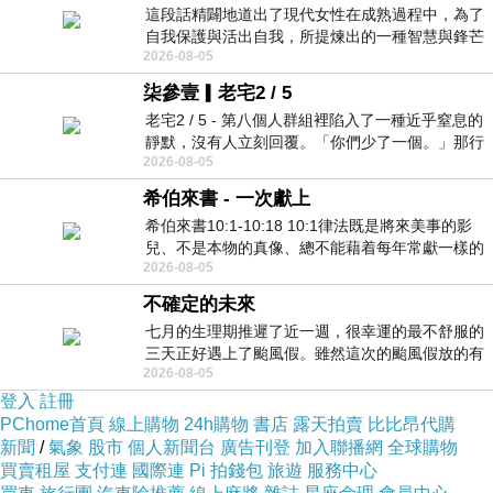
這段話精闢地道出了現代女性在成熟過程中，為了
自我保護與活出自我，所提煉出的一種智慧與鋒芒
2026-08-05
的平衡。 核心解讀與看法
柒參壹▎老宅2 / 5
老宅2 / 5 - 第八個人群組裡陷入了一種近乎窒息的
靜默，沒有人立刻回覆。「你們少了一個。」那行
2026-08-05
字像一顆冰冷的鐵釘，硬生生刺進螢
希伯來書 - 一次獻上
希伯來書10:1-10:18 10:1律法既是將來美事的影
兒、不是本物的真像、總不能藉着每年常獻一樣的
2026-08-05
祭物、叫那近前來的人得以完全。 10
不確定的未來
七月的生理期推遲了近一週，很幸運的最不舒服的
三天正好遇上了颱風假。雖然這次的颱風假放的有
2026-08-05
點虛，因為風雨不大，但這也是最想要的
登入
註冊
PChome首頁
線上購物
24h購物
書店
露天拍賣
比比昂代購
新聞
/
氣象
股市
個人新聞台
廣告刊登
加入聯播網
全球購物
買賣租屋
支付連
國際連
Pi 拍錢包
旅遊
服務中心