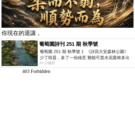
你現在的退讓，
葡萄園詩刊 251 期 秋季號
葡萄園 251 期 秋季號 1 《詩寫大安森林公園》
少了喧囂，多了一份綠意 難能可貴水泥叢林多出
48 分鐘前
一