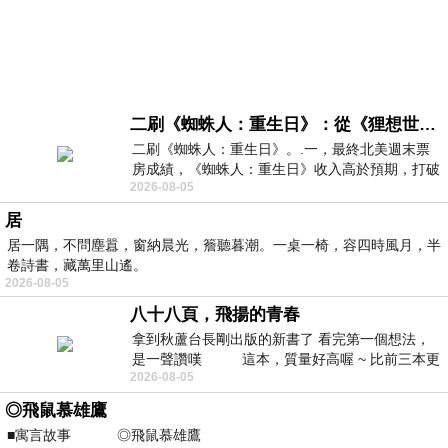
二刷《蜘蛛人：重生日》：從《狸想世界》到《怪奇物語》
二刷《蜘蛛人：重生日》。.一，最終北美週末票
房成績，《蜘蛛人：重生日》收入高於預期，打破
2026-08-05
《復仇者聯盟：終局之戰》記錄，成為
居
居一隅，不問塵囂，窗納晨光，簷聽暮潮。一桌一椅，容四時風月，半
卷詩書，藏萬里山遙。
2026-08-05
八十八頁，飛揚的青春
拿到秋蘆台長剛出版的新書了 看完第一個想法，
是一聲讚嘆 這本，質量好高喔 ~ 比前三本更
2026-08-05
勝一
◎飛鼠慕雄鷹
■寓言故事 ◎飛鼠慕雄鷹