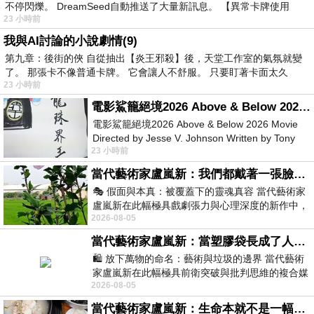
不停閃爍。 DreamSeed自動推送了大量新訊息。 【異常卡牌使用
23 小時前
我與AI討論的小說劇情(9)
第九章：後街的俠 自從抽出【炎王邪殺】後，天堂工作室的氣氛就變
了。 那張卡不像普通卡牌。 它會讓人不舒服。 只要盯著卡面太久
23 小時前
電影鯊籠絕境2026 Above & Below 2026 Movie
電影鯊籠絕境2026 Above & Below 2026 Movie
Directed by Jesse V. Johnson Written by Tony
23 小時前
Giordano Starring Laura Maran
當代藝術家盧嵐新：我們都戴著一張臉，可真正的自己，總藏在那些被塗抹、被覆蓋的痕跡裡
🎭 假面與本真：被覆蓋下的靈魂真容 當代藝術家
盧嵐新在此幅極具戲劇張力與心理深度的新作中，
2026-08-05
運用質感豐富的紙材肌理、墨痕與大膽的
當代藝術家盧嵐新：當塑膠袋長成了人的模樣，我們的目光是否學會了放下偏見？
🛍️ 放下萬物的命名：藝術與垃圾的邊界 當代藝術
家盧嵐新在此幅極具前衛突破與批判思維的複合媒
2026-08-05
材新作中，直接將被大眾定義為廢棄物
當代藝術家盧嵐新：生命本就不是一幅能被定義的肖像，在混亂與交疊中拼湊完整的靈魂