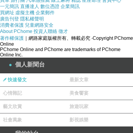
買車
旅行團
汽車險推薦
線上麻將
雜誌
星座命理
會員中心
一元簡訊
直播達人
數位憑證
企業簡訊
買網址
虛擬主機
企業郵件
廣告刊登
隱私權聲明
消費者保護
兒童網路安全
About PChome
投資人聯絡
徵才
著作權保護
｜網路家庭版權所有、轉載必究
‧Copyright PChome
Online
PChome Online and PChome are trademarks of PChome
Online Inc.
個人新聞台
快速發文
最新文章
心情雜記
美食饗宴
藝文欣賞
旅遊玩家
社會萬象
影視娛樂