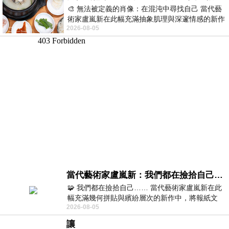
🎨 無法被定義的肖像：在混沌中尋找自己 當代藝
術家盧嵐新在此幅充滿抽象肌理與深邃情感的新作
2026-08-05
中，以灰白為基底，交織著塗抹、刮擦與
當代藝術家盧嵐新：我們都在撿拾自己，將散落的情緒與碎片，拼回生命完整的輪廓
🧩 我們都在撿拾自己…… 當代藝術家盧嵐新在此
幅充滿幾何拼貼與繽紛層次的新作中，將報紙文
2026-08-05
字、彩色剪紙與明亮顏料層層
讓