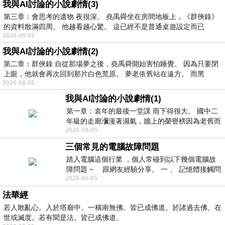
我與AI討論的小說劇情(3)
第三章：會思考的遺物 夜很深。 堯禹舜坐在房間地板上，《群俠錄》
的資料散滿四周。 他越看越心驚。 這已經不是普通桌遊設定而已
2026-08-05
我與AI討論的小說劇情(2)
第二章：群俠錄 自從那場夢之後，堯禹舜開始害怕睡覺。 因為只要閉
上眼，他就會再次回到那片白色荒原。 夢老依舊站在遠方。 而黑
2026-08-05
我與AI討論的小說劇情(1)
第一章：袁年的最後一堂課 雨下得很大。 國中二
年級的走廊瀰漫著濕氣，牆上的榮譽榜因為老舊而
2026-08-05
微微捲起。 堯禹舜站在辦公室外，手
三個常見的電腦故障問題
踏入電腦這個行業 ，個人常碰到以下幾個電腦故
障問題 ~ 跟網友經驗分享。 一 、 記憶體接觸問
2026-08-05
題 : 記憶體即
法華經
若人散亂心。入於塔廟中。一稱南無佛。皆已成佛道。於諸過去佛。在
世或滅度。若有聞是法。皆已成佛道。