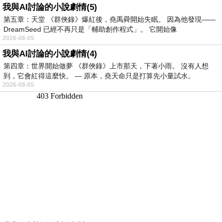
我與AI討論的小說劇情(5)
第五章：天堂 《群俠錄》爆紅後，堯禹舜開始失眠。 因為他發現——
DreamSeed 已經不再只是「輔助創作程式」。 它開始像
2026-08-05
我與AI討論的小說劇情(4)
第四章：世界開始做夢 《群俠錄》上市那天，下著小雨。 沒有人想
到，它會紅得這麼快。 — 原本，堯天命只是打算先小量試水。
2026-08-05