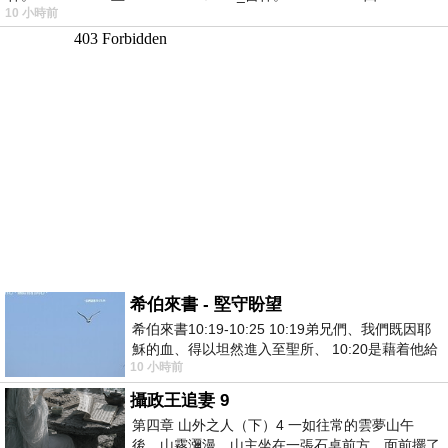
10 小時前
希伯來書 - 堅守盼望
希伯來書10:19-10:25 10:19弟兄們、我們既因耶
穌的血、得以坦然進入至聖所、 10:20是藉着他給
10 小時前
我們開了一條又新又活的路從幔子經過
攝政王追妻 9
第四章 山外之人（下）4 一如往常的雲夢山午
後，山霧瀰漫。山主坐在一張石桌前方，面前擺了