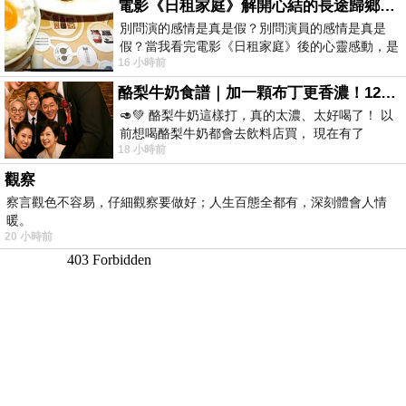
電影《日租家庭》解開心結的長途歸鄉！能在電影院感受到地理的寬闊和人心的相鄰，真是太棒了！
別問演的感情是真是假？別問演員的感情是真是
假？當我看完電影《日租家庭》後的心靈感動，是
16 小時前
真的。詮釋的情感觸動了人心，就是真情
酪梨牛奶食譜｜加一顆布丁更香濃！120秒完成飲料店級酪梨奶昔｜imami 旗艦豆漿機
🥑💚 酪梨牛奶這樣打，真的太濃、太好喝了！ 以
前想喝酪梨牛奶都會去飲料店買， 現在有了
18 小時前
imami 健康煮藝｜旗艦破壁智慧養生豆漿機，
觀察
察言觀色不容易，仔細觀察要做好；人生百態全都有，深刻體會人情
暖。
20 小時前