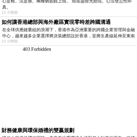
心是根。法是塵。兩種猶如鏡上痕。 痕垢盡除光始現。心法雙忘性即
真。
13 小時前
如何讓香港總部與海外廠區實現零時差跨國溝通
在全球供應鏈重組的浪潮下，香港作為亞洲重要的跨國企業管理與金融
中心，越來越多企業選擇將決策總部設於香港，並將生產線延伸至東南
14 小時前
財務健康與環保婚禮的雙贏規劃