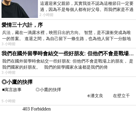
這週迎來父親節，其實我並不認為這種節日一定要
過，因為不是每個人都有好父母。而我們家是不過
2 小時前
節的，平時也沒什麼儀式感，生活趨近冷
愛情三十六計，序
兵法，藏在一滴露水裡，映照日出的方向。 智慧，是不讓衝突成為唯
一的答案。 進退之間，為自己留下一條生路，也為他人留下一分餘地
3 小時前
我們在國外留學時會結交一些好朋友: 但他們不會是戰場上的朋友
我們在國外留學時會結交一些好朋友: 但他們不會是戰場上的朋友， 是
我們國家的好朋友。 我們的留學國家永遠都是我們的倚
3 小時前
◎小鷹的抉擇
■寓言故事 ◎小鷹的抉擇
⊕潘文良 在壁立千
5 小時前
仞的懸崖上，有一座遮天蔽