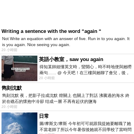
Writing a sentence with the word “again “
Not Write an equation with an answer of five. Run in to you again. It
is you again. Nice seeing you again.
20 小時前
英語小教室，saw you again
得知某師姐懂英文時，蠻開心，時不時地便與她嘮
兩句…… @ 今天吧！在三樓與她聊了會兒，後，
20 小時前
下二樓居然又撞到她，於是
雋刻沈默
雋刻沈默 夜，把影子拉成沈默 燈關上 也關上了對話 沸騰過的海水 終
於在礁石的懷抱中冷卻 结成一層 不再有起伏的鹽海
20 小時前
日常
圖/摩斯文/摩斯 今年初可可就跟我提她要離職了她
不當老師了所以今年暑假後她就不回學校了當時問