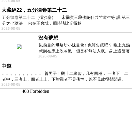
2026-08-05
大藏經22，五分律卷第二十二
五分律卷第二十二（彌沙塞） 宋罽賓三藏佛陀什共竺道生等 譯 第三
分之七藥法 佛在王舍城，爾時諸比丘得秋
2026-08-05
沒有夢想
以前畫的烘焙坊小妹畫像↑ 也算失眠吧？ 晚上九點
就躺在床上吹冷氣，但是卻無法入眠。身上還留著
2026-08-05
四點多跑的六公里的疲
中道
。。。。。。。。。。 善男子！觀十二緣智，凡有四種： 一者下，二
者中，三者上，四者上上。下智觀者不見佛性，以不見故得聲聞道。
2026-08-05