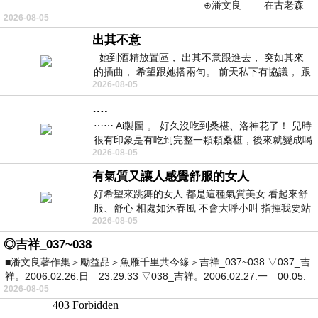
⊕潘文良 在古老森
2026-08-05
林的底層，住著一隻小飛鼠
出其不意
她到酒精放置區， 出其不意跟進去， 突如其來
的插曲， 希望跟她搭兩句。 前天私下有協議， 跟
2026-08-05
著阿弟丟拉基
….
⋯⋯ Ai製圖 。 好久沒吃到桑椹、洛神花了！ 兒時
很有印象是有吃到完整一顆顆桑椹，後來就變成喝
2026-08-05
桑椹汁。 現在是連喝都沒喝
有氣質又讓人感覺舒服的女人
好希望來跳舞的女人 都是這種氣質美女 看起來舒
服、舒心 相處如沐春風 不會大呼小叫 指揮我要站
2026-08-05
哪個位子 妳老幾？？
◎吉祥_037~038
■潘文良著作集＞勵益品＞魚雁千里共今緣＞吉祥_037~038 ▽037_吉
祥。2006.02.26.日 23:29:33 ▽038_吉祥。2006.02.27.一 00:05:
2026-08-05