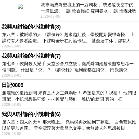
我寧願成為聖壇上的一蕊燭花， 或遙遠夜空中的
一滴星淚。 讓 軟香輕紅 嫁與春水， 讓 蝴蝶死吻
2026-08-05
夏日最後一瓣玫瑰， 讓
我與AI討論的小說劇情(8)
第八章：被輔導的人 《群俠錄》越來越紅後，學校開始變得奇怪。 上
課時有人偷看論壇。 下課時全班在討論卡組。 甚至連午休，都有人
2026-08-05
我與AI討論的小說劇情(7)
第七章：俠與殺人兇手 天堂公會成立後，堯禹舜開始越來越常思考一
個問題。 什麼是「俠」？ 《群俠錄》裡到處都在談俠。 門派講俠
2026-08-05
日記0805
趙麗穎的復婚新聞 果真是大女主氣場呀！ 希望是真的！祝福！ 他們很
班配，小孩想想很可愛 ~~~ 睡覺前爬到一堆LV的新聞 真的，把
2026-08-05
我與AI討論的小說劇情(6)
第六章：四人的天堂 那天晚上。 堯禹舜再次回到了夢境。 白色荒原比
以前更加遼闊。 天空漂浮著大量發光文字，像無數人的思想被掛
2026-08-05