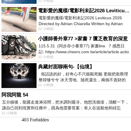
21 小時前
她不是很喜歡幼幼班的小朋友嗎捨得不
電影愛的魔樣/電影利未記2026 Leviticus 2026
電影愛的魔樣/電影利未記2026 Leviticus 2026
Directed by Adrian Chiarella Written by Adrian
22 小時前
Chiarella Starring Joe Bird
小護師番外章77 >家書 7 匱乏教育的深意
115.5.31 (同步存小番章77) 家書line 7 感恩日
記- https://www.cheers.com.tw/article/article.actio
22 小時前
典藏封面聊兩句-【仙境】
俗話說的好，好奇心不只能殺死貓 更能把衛斯理
整得慘兮兮 冰天雪地、險死還生，兩個不貪財的
22 小時前
人尋什麼寶？ 人家追尋愛情還
阿我阿龍 54
五分鐘後，龍疆走進淋浴間，把水調到最冷。他想洗個澡，清醒一下，
讓自己回到現實和任務中，因為他需要答案：有人在追殺他和緋忘
22 小時前