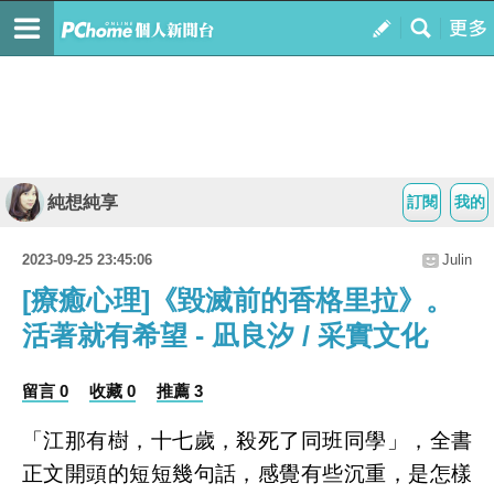
純想純享
訂閱
我的
2023-09-25 23:45:06
Julin
[療癒心理]《毀滅前的香格里拉》。
活著就有希望 - 凪良汐 / 采實文化
留言 0
收藏 0
推薦 3
「江那有樹，十七歲，殺死了同班同學」，全書
正文開頭的短短幾句話，感覺有些沉重，是怎樣