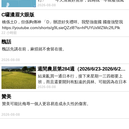
行〉 今天清晨好無奈，因為我一早就被強風
件，細膩地刻劃出江那以及和他處在相同年齡層
2026-08-08
的同學的靈魂，究竟是怎麼受傷的(如果有)，勾
C囉濃眉大眼版
勒出其他人物的性格特質，同時娓娓道出他們可
橋係土D，但係夠傳神 「D」辦證好失禮咩。我堅強復國 國復強堅我
https://youtube.com/shorts/g9LsieQZzl8?is=hPUYUxMZMc2fLPlk
能面臨什麼樣的困境，點出單親家庭、校園霸凌
22 小時前
等，普遍存在現今社會的現象或問題，也反映出
醜話
世人在末日來臨時，做了什麼樣的選擇，但最重
醜話先講在前，麻煩就不會留在後。
要的還是讓人感受到蘊含其中的希望。
2026-08-08
週間農居第284週（2026/6/23-2026/6/24) 夏至 金黃稻浪洋溢豐收喜悅
結束亂買一通日本行，接下來星期一三四都要上
【作品簡介】
班，而且還要開到有點遠的員林。可能因為在日本
2026-08-08
花不少錢，星期一出門上班時，心裡沒有一
☄ 2021年本屋大賞第7名 ☄
贊美
☄ 最動盪的時代，接住所有慌亂的柔軟系末日小
贊美可能比侮辱一個人更容易造成永久性的傷害。
說 ☄
2026-08-08
本書是日本知名作家凪良汐於新冠肺炎疫情