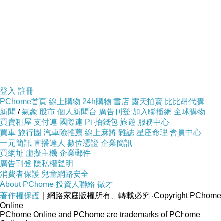
本書的主要角色友樹、雪繪、陌生男子、友
樹的母親，
背負著各自的傷痛和挫敗，卻因為末日的到
來，
讓他們發現活著真正的意義，活得更加坦
登入
註冊
率，
PChome首頁
線上購物
24h購物
書店
露天拍賣
比比昂代購
新聞
/
氣象
股市
個人新聞台
廣告刊登
加入聯播網
全球購物
一步步靠近心中的「香格里拉」。
買賣租屋
支付連
國際連
Pi 拍錢包
旅遊
服務中心
買車
旅行團
汽車險推薦
線上麻將
雜誌
星座命理
會員中心
【作者介紹】
一元簡訊
直播達人
數位憑證
企業簡訊
買網址
虛擬主機
企業郵件
凪良汐(凪良ゆう)
廣告刊登
隱私權聲明
2006年以BL作品出道文壇，代表作為《美
消費者保護
兒童網路安全
About PChome
投資人聯絡
徵才
麗的他》系列，並於2021年翻拍為電視劇。
著作權保護
｜網路家庭版權所有、轉載必究
‧Copyright PChome
2017年出版非BL作品《神的棲息地》，博得廣
Online
PChome Online and PChome are trademarks of PChome
大讀者支持。2020年以《流浪的月》首度獲得本