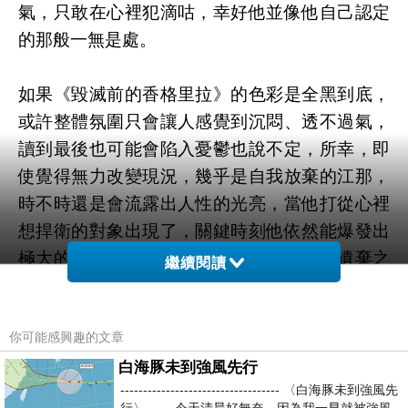
氣，只敢在心裡犯滴咕，幸好他並像他自己認定
的那般一無是處。
如果《毀滅前的香格里拉》的色彩是全黑到底，
或許整體氛圍只會讓人感覺到沉悶、透不過氣，
讀到最後也可能會陷入憂鬱也說不定，所幸，即
使覺得無力改變現況，幾乎是自我放棄的江那，
時不時還是會流露出人性的光亮，當他打從心裡
想捍衛的對象出現了，關鍵時刻他依然能爆發出
極大的勇氣，挺身而出加以保護，彷若《遺棄之
繼續閱讀
島》中，始終未曾停止自我療癒的大自然，展現
出的強韌生命力。
你可能感興趣的文章
透過一名十七歲少年採第一人稱的敘述，《毀滅
白海豚未到強風先行
----------------------------------- 〈白海豚未到強風先
前的香格里拉》以平易樸實的文字，串聯幾起事