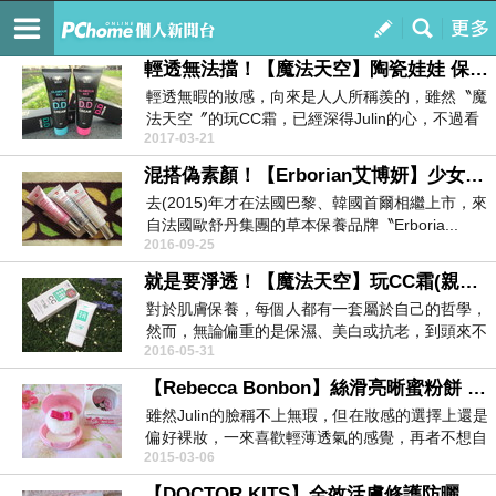
純想純享
訂閱
我的
輕透無法擋！【魔法天空】陶瓷娃娃 保濕光感+輕透亮顏 DD霜 連袂出擊
輕透無暇的妝感，向來是人人所稱羨的，雖然〝魔
法天空〞的玩CC霜，已經深得Julin的心，不過看
2017-03-21
到...
混搭偽素顏！【Erborian艾博妍】少女PP霜 打光CC霜 小臉BB霜 V型鎂光肌的秘密武器
去(2015)年才在法國巴黎、韓國首爾相繼上市，來
自法國歐舒丹集團的草本保養品牌〝Erboria...
2016-09-25
就是要淨透！【魔法天空】玩CC霜(親膚色) 親膚不泛白 自然好氣色
對於肌膚保養，每個人都有一套屬於自己的哲學，
然而，無論偏重的是保濕、美白或抗老，到頭來不
2016-05-31
外乎是希...
【Rebecca Bonbon】絲滑亮晰蜜粉餅 - 塑造霧面的裸妝美肌
雖然Julin的臉稱不上無瑕，但在妝感的選擇上還是
偏好裸妝，一來喜歡輕薄透氣的感覺，再者不想自
2015-03-06
己的妝...
【DOCTOR KITS】全效活膚修護防曬CC霜 - 輕輕一抹 蠟黃暗沉快快走