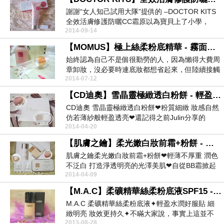
謝謝“女人知己試用大隊”提供的 –DOCTOR KITS
全效活膚修護防曬CC霜原以為寶貝上了小學，
2014-09-14
會...
【MOMUS】極上絲柔粉底精華 - 霧面妝感 輕潤薄透
始終認為自己不是個很勤勞的人，因為懶得大費周
章卸妝，沒必要時連底妝都想省起來，但陸續接觸
2014-07-12
到用起來順容...
【CD迪奧】雪晶靈極緻透白粉餅 - 輕盈透亮的妝感 就是這麼簡單
CD迪奧 雪晶靈極緻透白粉餅❤粉質細緻 妝感自然
仿若薄紗般輕盈透亮❤還記得之前Julin分享的
2014-04-20
「C...
【肌膚之鑰】柔光嫩白妝前霜+粉餅 - 打造淨透明亮的光澤美肌
肌膚之鑰柔光嫩白妝前霜+粉餅❤輕薄不厚重 潤色
不泛白 打造淨透明亮的光澤美肌❤自從BB霜掀起
2014-04-09
一陣風潮...
【M.A.C】柔礦精華絲柔粉底液SPF15 - 神奇光感魔術師
M.A.C 柔礦精華絲柔粉底液✦輕盈水潤好服貼 細
緻明亮 妝效更持久✦不瞞大家說，事實上這並不
2013-08-28
是自己...