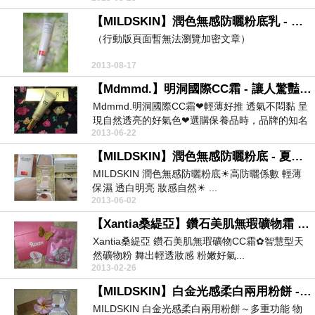
【MILDSKIN】潤色無感防曬粉底乳 - 盛夏美妝 必備法寶
（行動版頁面暫無法瀏覽加密文章）
2013-08-17
【Mdmmd.】明洞國際CC霜 - 讓人驚豔的輕透體驗
Mdmmd.明洞國際CC霜❤輕薄好推 透氣不悶黏 呈
現自然透亮的好氣色❤選購保養品時，品牌的知名
2013-06-22
度，...
【MILDSKIN】潤色無感防曬粉底 - 夏日底妝超新星
MILDSKIN 潤色無感防曬粉底☀高防曬係數 輕薄
保濕 透白明亮 妝感自然☀ ...
2013-06-02
【Xantia桑緹亞】鑽石美肌無瑕礦物霜 - 妝點自然好氣色
Xantia桑緹亞 鑽石美肌無瑕礦物CC霜✿智慧型天
然礦物粉 舞出輕透妝感 粉嫩好氣...
2013-02-26
【MILDSKIN】白金光感柔白兩用粉餅 - 打造自然明亮妝感
MILDSKIN 白金光感柔白兩用粉餅～多重功能 物