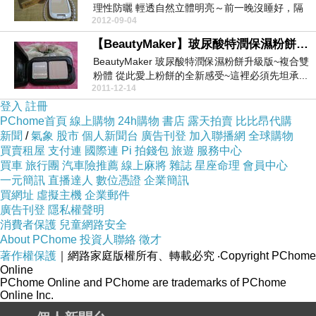
理性防曬 輕透自然立體明亮～前一晚沒睡好，隔
2012-09-04
天起...
【BeautyMaker】玻尿酸特潤保濕粉餅升級版 - 顛覆觀感
BeautyMaker 玻尿酸特潤保濕粉餅升級版~複合雙
粉體 從此愛上粉餅的全新感受~這裡必須先坦承...
2011-12-14
登入
註冊
PChome首頁
線上購物
24h購物
書店
露天拍賣
比比昂代購
新聞
/
氣象
股市
個人新聞台
廣告刊登
加入聯播網
全球購物
買賣租屋
支付連
國際連
Pi 拍錢包
旅遊
服務中心
買車
旅行團
汽車險推薦
線上麻將
雜誌
星座命理
會員中心
一元簡訊
直播達人
數位憑證
企業簡訊
買網址
虛擬主機
企業郵件
廣告刊登
隱私權聲明
消費者保護
兒童網路安全
About PChome
投資人聯絡
徵才
著作權保護
｜網路家庭版權所有、轉載必究
‧Copyright PChome
Online
PChome Online and PChome are trademarks of PChome
Online Inc.