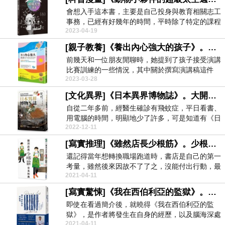
會想入手這本書，主要是自己投身與教育相關志工
事務，已經有好幾年的時間，平時除了特定的課程
2023-04-19
和導覽解說，...
[親子教養]《養出內心強大的孩子》。意義導向的教育目標 - 波格菈卡．韓丁格 / 商周
前幾天和一位朋友閒聊時，她提到了孩子接受演講
比賽訓練的一些情況，其中關於撰寫演講稿這件
2023-03-28
事，不僅僅讓她...
[文化異界]《日本異界博物誌》。大開眼界 - 朝里 樹 / 商周
自從二年多前，經醫生確診有飛蚊症，平日看書、
用電腦的時間，明顯地少了許多，可是知道有《日
2022-12-11
本異界博物誌...
[寫實推理]《雖然店長少根筋》。少根筋的到底是誰 - 早見和真 / 尖端
還記得當年想轉換職場跑道時，書店是自己的第一
考量，雖然後來因故不了了之，沒能付出行動，最
2021-04-11
終仍舊在...
[寫實驚悚]《我在西伯利亞的監獄》。揭露暗黑 傳遞溫暖與希望 - 尤安．巴爾貝羅 / 遠流
即使在看過簡介後，就曉得《我在西伯利亞的監
獄》，是作者將發生在自身的經歷，以及腦海深處
2021-04-11
的記憶，轉...