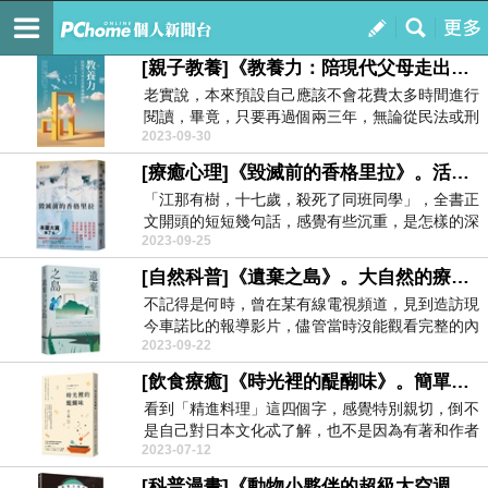
純想純享
訂閱
我的
[親子教養]《教養力：陪現代父母走出教養撞牆期》。打造雙贏的局面 - 李雪櫻 / 風和文創
老實說，本來預設自己應該不會花費太多時間進行
閱讀，畢竟，只要再過個兩三年，無論從民法或刑
2023-09-30
法上來看，自...
[療癒心理]《毀滅前的香格里拉》。活著就有希望 - 凪良汐 / 采實文化
「江那有樹，十七歲，殺死了同班同學」，全書正
文開頭的短短幾句話，感覺有些沉重，是怎樣的深
2023-09-25
仇大恨，讓正...
[自然科普]《遺棄之島》。大自然的療癒與生命之路 - 凱兒．弗林 / 商周
不記得是何時，曾在某有線電視頻道，見到造訪現
今車諾比的報導影片，儘管當時沒能觀看完整的內
2023-09-22
容，但無論是...
[飲食療癒]《時光裡的醍醐味》。簡單生活 用心經歷- 水上勉 / 大樹林
看到「精進料理」這四個字，感覺特別親切，倒不
是自己對日本文化忒了解，也不是因為有著和作者
2023-07-12
一樣，在禪宗...
[科普漫畫]《動物小夥伴的超級太空週末》。天文學就在身邊 - 蓋兒．阿莫拉斯 / 商周