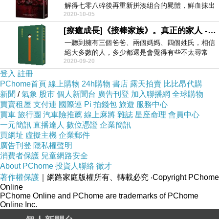
解得七零八碎後再重新拼湊組合的屍體，鮮血抹出
2020-10-05
未乾的有...
[療癒成長]《接棒家族》。真正的家人 - 瀨尾麻衣子 / 尖端
一聽到擁有三個爸爸、兩個媽媽、四個姓氏，相信
絕大多數的人，多少都還是會覺得有些不太尋常
2020-09-20
吧？雖然不...
登入
註冊
PChome首頁
線上購物
24h購物
書店
露天拍賣
比比昂代購
新聞
/
氣象
股市
個人新聞台
廣告刊登
加入聯播網
全球購物
買賣租屋
支付連
國際連
Pi 拍錢包
旅遊
服務中心
買車
旅行團
汽車險推薦
線上麻將
雜誌
星座命理
會員中心
一元簡訊
直播達人
數位憑證
企業簡訊
買網址
虛擬主機
企業郵件
廣告刊登
隱私權聲明
消費者保護
兒童網路安全
About PChome
投資人聯絡
徵才
著作權保護
｜網路家庭版權所有、轉載必究
‧Copyright PChome
Online
PChome Online and PChome are trademarks of PChome
Online Inc.