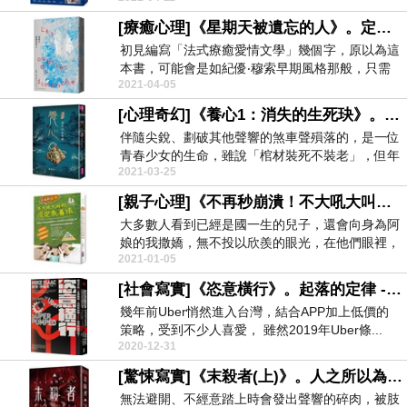
[療癒心理]《星期天被遺忘的人》。定律 同溫層 - 瓦萊莉‧貝涵 / 商周出版
初見編寫「法式療癒愛情文學」幾個字，原以為這
本書，可能會是如紀優‧穆索早期風格那般，只需
2021-04-05
要透過愛...
[心理奇幻]《養心1：消失的生死玦》。以心養身 以靈養性 - 陳郁如 / 親子天下出版
伴隨尖銳、劃破其他聲響的煞車聲殞落的，是一位
青春少女的生命，雖說「棺材裝死不裝老」，但年
2021-03-25
輕生命的...
[親子心理]《不再秒崩潰！不大吼大叫的淡定教養法》 - 吳蕙名 / 出色文化
大多數人看到已經是國一生的兒子，還會向身為阿
娘的我撒嬌，無不投以欣羨的眼光，在他們眼裡，
2021-01-05
犬子...
[社會寫實]《恣意橫行》。起落的定律 - 麥克．伊薩克 / 寶鼎
幾年前Uber悄然進入台灣，結合APP加上低價的
策略，受到不少人喜愛， 雖然2019年Uber條...
2020-12-31
[驚悚寫實]《末殺者(上)》。人之所以為惡 - 畢名 / 奇幻基地
無法避開、不經意踏上時會發出聲響的碎肉，被肢