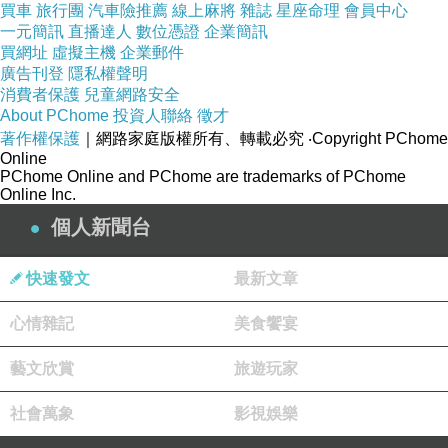
買車
旅行團
汽車險推薦
線上麻將
雜誌
星座命理
會員中心
一元簡訊
直播達人
數位憑證
企業簡訊
買網址
虛擬主機
企業郵件
廣告刊登
隱私權聲明
消費者保護
兒童網路安全
About PChome
投資人聯絡
徵才
著作權保護
｜網路家庭版權所有、轉載必究
‧Copyright PChome
Online
PChome Online and PChome are trademarks of PChome
Online Inc.
個人新聞台
快速發文
最新文章
心情雜記
美食饗宴
藝文欣賞
旅遊玩家
社會萬象
影視娛樂