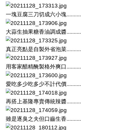
一塊豆腐三刀切成六小塊..........
大蒜生抽果糖香油調成醬..........
真正亮點是自製外省泡菜..........
用客家醋精醃製格外爽口..........
愛吃多少吃多少不計代價..........
再搭上基隆專賣傳統辣醬..........
雖是逐臭之夫但口齒生香..........