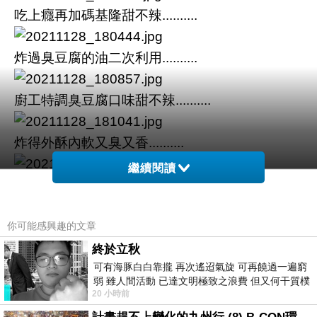
吃上癮再加碼基隆甜不辣..........
炸過臭豆腐的油二次利用..........
廚工特調臭豆腐口味甜不辣..........
炸得外酥內軟又臭又香..........
繼續閱讀
灑上檸檬椒鹽好吃到沒話講..........
你可能感興趣的文章
餐桌成了餘臭繚繞的炸物天堂..........
終於立秋
可有海豚白白靠攏 再次遙迢氣旋 可再饒過一遍窮
弱 雖人間活動 已達文明極致之浪費 但又何干質樸
20 小時前
者 只能白白陪葬
20211113紅蟳米糕
上一篇：