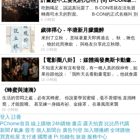
計畫趕不上變化的九州行 (8) B-CON環球塔
吃飽喝足，該認真玩耍了… B-CON塔就在活魚迴
20211204家庭攤販
下一篇：
轉壽司水天的對面。 B-CON的正式名稱叫 別
8 小時前
歲律禪心 - 半塘新月朦朧醉
來到了立秋 ， 意味著夏天即將過去 ， 秋 ，揪也
， 物於此而揪歛 ， 與格友分享此立秋聯。
20 小時前
【電影圈八卦】：媒體揭發奧斯卡動畫項目投票醜聞！好萊塢為什麼看不起動畫電影？
不知道大家有沒有發現，有一種人真的很神奇，如
果你跟他說：「我昨天去看動畫電影」，他就會露
18 小時前
出一種慈祥的微笑，然後問你是不是陪小
《蜂蜜與漣漪》
生活的苦悶之處，必有其蜂蜜。 你說要學習蜜獾，毫不畏懼地 直搗蜂
窩，才能親嚐。 甚至練一身鐵布衫、金鐘罩， 在暴風雨來襲
20 小時前
登入
註冊
PChome首頁
線上購物
24h購物
書店
露天拍賣
比比昂代購
新聞
/
氣象
股市
個人新聞台
廣告刊登
加入聯播網
全球購物
買賣租屋
支付連
國際連
Pi 拍錢包
旅遊
服務中心