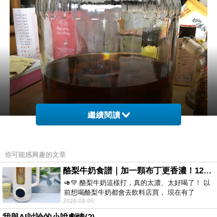
繼續閱讀
你可能感興趣的文章
酪梨牛奶食譜｜加一顆布丁更香濃！120秒完成飲料店級酪梨奶昔｜imami 旗艦豆漿機
🥑💚 酪梨牛奶這樣打，真的太濃、太好喝了！ 以
前想喝酪梨牛奶都會去飲料店買， 現在有了
2026-08-05
imami 健康煮藝｜旗艦破壁智慧養生豆漿機，
.