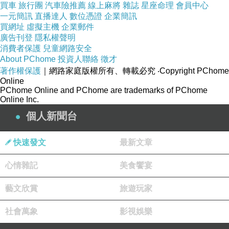
白色的伏特加變成金黃色的伏特加梅酒。
買車
旅行團
汽車險推薦
線上麻將
雜誌
星座命理
會員中心
一元簡訊
直播達人
數位憑證
企業簡訊
贈送親朋好友也很適合。
買網址
虛擬主機
企業郵件
廣告刊登
隱私權聲明
消費者保護
兒童網路安全
About PChome
投資人聯絡
徵才
著作權保護
｜網路家庭版權所有、轉載必究
‧Copyright PChome
Online
PChome Online and PChome are trademarks of PChome
Online Inc.
個人新聞台
快速發文
最新文章
心情雜記
美食饗宴
藝文欣賞
旅遊玩家
社會萬象
影視娛樂