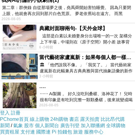
我與AI討論的小說劇情(2)
.
第二章：群俠錄 自從那場夢之後，堯禹舜開始害怕睡覺。 因為只要閉
裝瓶(使用原來倒下去的酒瓶)
上眼，他就會再次回到那片白色荒原。 夢老依舊站在遠方。 而黑
2026-08-05
典藏封面聊兩句-【天外金球】
這部是白素以未婚妻身分出場唯一的一次 架構分
上下半場，中場則在《原子空間》開小差 故事背
6 小時前
景影射西藏境外流亡 地下組織
當代藝術家盧嵐新：如果每個人都一樣，這世界該有多無聊？
🏛️ 「他們說我不像。」「我笑了。」 當代藝術家
盧嵐新在此幅兼具古典典雅與當代抽象語彙的新作
3 小時前
中，以沈靜的藍色空間為背景，描繪了
….
⋯⋯ Ai製圖 。 好久沒吃到桑椹、洛神花了！ 兒時
很有印象是有吃到完整一顆顆桑椹，後來就變成喝
2026-08-05
桑椹汁。 現在是連喝都沒喝
登入
註冊
.
PChome首頁
線上購物
24h購物
書店
露天拍賣
比比昂代購
新聞
/
氣象
股市
個人新聞台
廣告刊登
加入聯播網
全球購物
.
買賣租屋
支付連
國際連
Pi 拍錢包
旅遊
服務中心