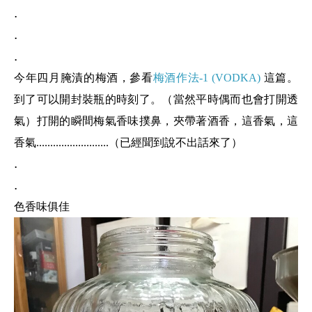
.
.
.
今年四月腌漬的梅酒，參看
梅酒作法-1 (VODKA)
這篇。
到了可以開封裝瓶的時刻了。
（當然平時偶而也會打開透
氣）打開的瞬間梅氣香味撲鼻，夾帶著酒香，這香氣，這
香氣..........................（已經聞到說不出話來了）
.
.
色香味俱佳