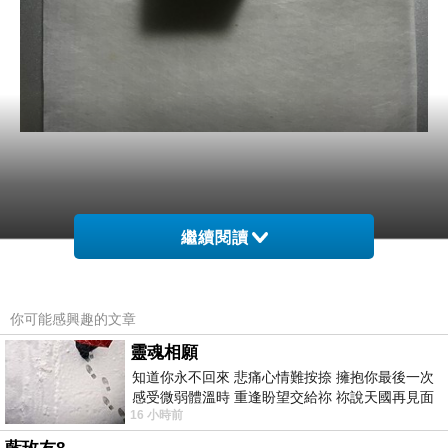
繼續閱讀
你可能感興趣的文章
靈魂相願
知道你永不回來 悲痛心情難按捺 擁抱你最後一次
感受微弱體溫時 重逢盼望交給祢 祢說天國再見面
16 小時前
此刻忍淚說別離 他日靈魂再