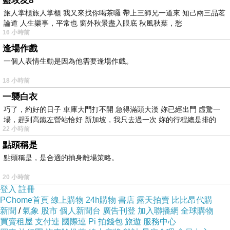
藍玫友8
旅人掌櫃旅人掌櫃 我又來找你喝茶囉 帶上三師兄一道來 知己兩三品茗
論道 人生樂事，平常也 窗外秋景盡入眼底 秋風秋葉，愁
16 小時前
逢場作戲
一個人表情生動是因為他需要逢場作戲。
18 小時前
一襲白衣
巧了，約好的日子 車庫大門打不開 急得滿頭大漢 妳已經出門 虛驚一
場，趕到高鐵左營站恰好 新加坡，我只去過一次 妳的行程總是排的
22 小時前
點頭稱是
點頭稱是，是合適的抽身離場策略。
20 小時前
登入
註冊
PChome首頁
線上購物
24h購物
書店
露天拍賣
比比昂代購
新聞
/
氣象
股市
個人新聞台
廣告刊登
加入聯播網
全球購物
買賣租屋
支付連
國際連
Pi 拍錢包
旅遊
服務中心