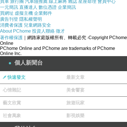
買車
旅行團
汽車險推薦
線上麻將
雜誌
星座命理
會員中心
一元簡訊
直播達人
數位憑證
企業簡訊
買網址
虛擬主機
企業郵件
廣告刊登
隱私權聲明
消費者保護
兒童網路安全
About PChome
投資人聯絡
徵才
著作權保護
｜網路家庭版權所有、轉載必究
‧Copyright PChome
Online
PChome Online and PChome are trademarks of PChome
Online Inc.
個人新聞台
快速發文
最新文章
心情雜記
美食饗宴
藝文欣賞
旅遊玩家
社會萬象
影視娛樂