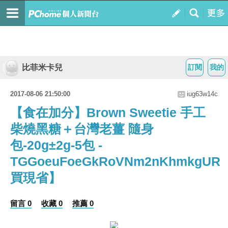
比菲米卡兒
訂閱
我的
2017-08-06 21:50:00
iug63w14c
【食在加分】Brown Sweetie 手工
柴燒黑糖＋台灣老薑 隨身
包-20g±2g-5包 -
TGGoeuFoeGkRoVNm2nKhmkgU
買現省】
留言 0
收藏 0
推薦 0