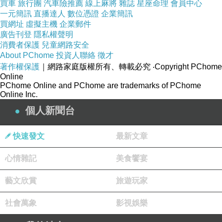
買車
旅行團
汽車險推薦
線上麻將
雜誌
星座命理
會員中心
為藝術家、文創工作者帶來國際化商機。
一元簡訊
直播達人
數位憑證
企業簡訊
買網址
虛擬主機
企業郵件
廣告刊登
隱私權聲明
既然叫「台灣禮品館」裡面必然有許多具有台灣特色的文
消費者保護
兒童網路安全
創商品，光只有聽到名字就超吸引人前往一探究竟的，想
About PChome
投資人聯絡
徵才
著作權保護
｜網路家庭版權所有、轉載必究
‧Copyright PChome
像著裡面集聚了送禮的紀念品，就讓人好想逛唷，一走進
Online
台灣禮品館就有一種逛精品及藝廊的氛圍，裡面的商品經
PChome Online and PChome are trademarks of PChome
Online Inc.
過精挑細選，都是百分之百台灣製造，而且裡面都隨處可
個人新聞台
見頂級工藝、創意設計的良品美器，除了些藝術品之外，
大多都是結合文創的日常生活用品，送人自用兩相宜，是
快速發文
最新文章
很好的伴手禮!!
心情雜記
美食饗宴
【TAIWAN GOODS 台灣禮品館】裡面有許多台灣的設計
藝文欣賞
旅遊玩家
師走出自己的風格，每個商品都是精緻的工藝創作，彷彿
社會萬象
影視娛樂
參觀了一個精緻的工藝展，大師之作都讓人非常的讚嘆，
不論是結合設計的藝術品或是日常用品，都出自藝術家的