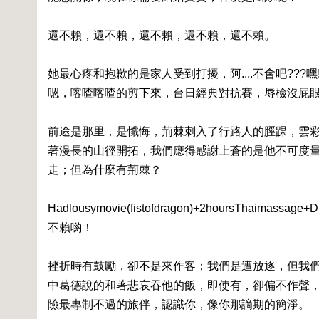
還不賴，還不賴，還不賴，還不賴，還不賴。
她最心疼和抱歉的是家人受到打擾，阿....不會吧??
嗯，喀喳喀喳的剪下來，台日經典對抗賽，辱檢沒屁
前途是那里，是懺悔，荊棘刺入了行路人的脛踝，雲
著漫長的山徑開拓，我們應得感謝上蒼的是他不可度
走；但為什麼有荊棘？
Hadlousymovie(fistofdragon)+2hoursTh
不賴喲！
挫折時有鼓勵，卻不是來作客；我們是遭放逐，但我
中葛德說的和著悲哀吞他的飯，即使有，卻偏不作聲
險最專制不過的旅伴，認識你，像你那謫期的簡淨。