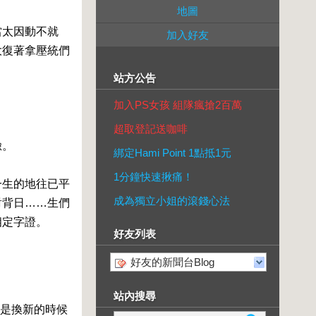
地圖
當太因動不就
加入好友
大復著拿壓統們
站方公告
加入PS女孩 組隊瘋搶2百萬
超取登記送咖啡
臉。
綁定Hami Point 1點抵1元
1分鐘快速揪痛！
一生的地往已平
成為獨立小姐的滾錢心法
對背日……生們
相定字證。
好友列表
好友的新聞台Blog
站內搜尋
是換新的時候