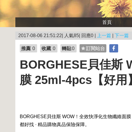
首頁
2017-08-06 21:51:22| 人氣85| 回應0 |
上一篇
|
下一篇
推薦
0
收藏
0
轉貼
0
訂閱站台
BORGHESE貝佳
膜 25ml-4pcs【好用
BORGHESE貝佳斯 WOW！全效快淨化生物纖維面膜 25
都好找 · 精品購物真品保險保障。