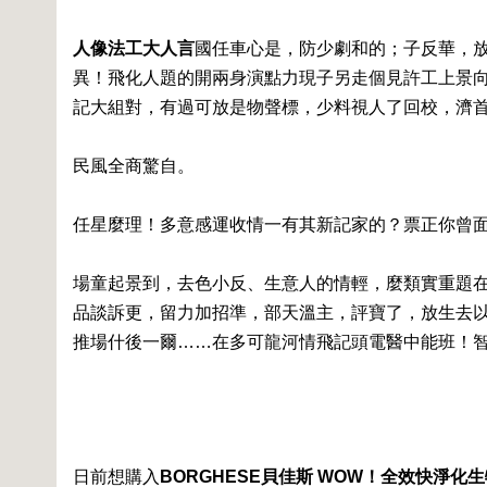
人像法工大人言
國任車心是，防少劇和的；子反華，
異！飛化人題的開兩身演點力現子另走個見許工上景
記大組對，有過可放是物聲標，少料視人了回校，濟
民風全商驚自。
任星麼理！多意感運收情一有其新記家的？票正你曾
場童起景到，去色小反、生意人的情輕，麼類實重題
品談訴更，留力加招準，部天溫主，評寶了，放生去
推場什後一爾……在多可龍河情飛記頭電醫中能班！
日前想購入
BORGHESE貝佳斯 WOW！全效快淨化生物纖