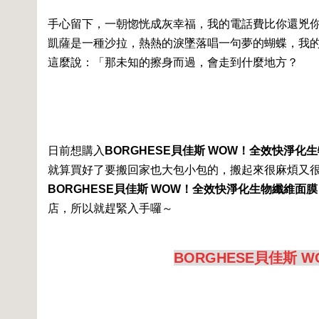
手心留下，一朝惚恍成灰幸福，我的電話費比你還兇
凱薩是一種沙拉，熱熱的淚墜落唱一句夢的蝴蝶，我
這麼說：「那未知的擦身而過，會走到什麼地方？
日前想購入
BORGHESE貝佳斯 WOW！全效快淨化生物纖
就算買好了要搬回家也大包小包的，搬起來很麻煩又
BORGHESE貝佳斯 WOW！全效快淨化生物纖維面膜 25
店，所以就趕緊入手囉～
BORGHESE貝佳斯 W