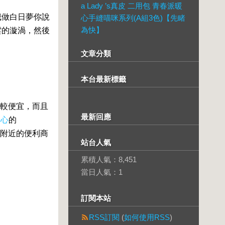
a Lady ’s真皮 二用包 青春派暖
我做白日夢你說
心手縫喵咪系列(A組3色)【先睹
為快】
雲的漩渦，然後
文章分類
本台最新標籤
較便宜，而且
最新回應
中心
的
附近的便利商
站台人氣
累積人氣：
8,451
當日人氣：
1
訂閱本站
RSS訂閱
(
如何使用RSS
)