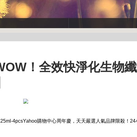
斯 WOW！全效快淨化生物
】
ml-4pcs
Yahoo購物中心周年慶，天天嚴選人氣品牌限殺！2