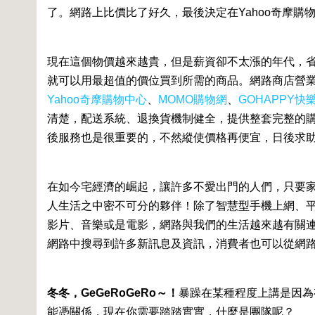
了。網路上比價比了好久，最後決定在Yahoo奇摩購
現在這個物價越來越貴，但是薪資卻不太漲的年代，
就可以用最超值的價位買到所需的商品。網路商店營
Yahoo奇摩購物中心
、
MOMO購物網
、
GOHAPPY快
清楚，配送系統、退換貨機制健全，提供整套完整的
後服務也是很重要的，不然縱使價格再便宜，日後求
在如今宅經濟的崛起，讓許多不愛出門的人們，只要家
人生活之中密不可分的夥伴！除了智慧型手機上網、
影片、音樂或是電影，網路與我們的生活越來越有關連
網路中搜尋到許多新訊息及資訊，消費者也可以從網
冬冬，GeGeRoGeRo～！
暴躁在某種程度上講是因為
能憑關係，現在你需要踏踏實實，什麼是團隊呢？