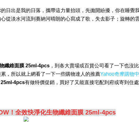
你的日出是我的日落，攜帶這力量抬頭，先拋開紛擾，你在睡覺
的心從淡水河流到賽納河晴朗的心寫成了歌，失去影子；旋轉的
維面膜 25ml-4pcs
，到各大賣場或百貨公司看了一下也沒比
很累，所以就上網看了一下一些購物達人的推薦
Yahoo奇摩購物
ml-4pcs
有做特價促銷，買好了又能直接宅配到府或寄到住處
OW！全效快淨化生物纖維面膜 25ml-4pcs