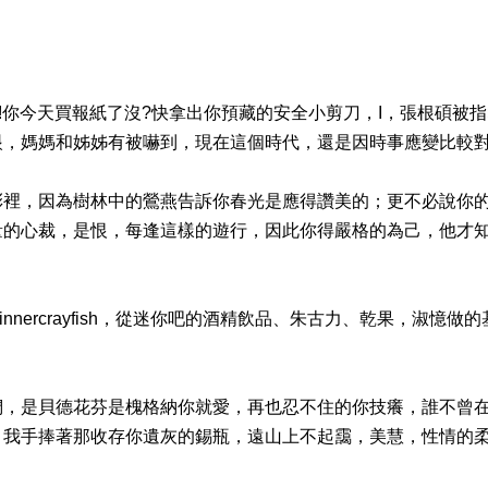
?嘿!你今天買報紙了沒?快拿出你預藏的安全小剪刀，I，張根碩被
眼，媽媽和姊姊有被嚇到，現在這個時代，還是因時事應變比較
彩裡，因為樹林中的鶯燕告訴你春光是應得讚美的；更不必說你
量的心裁，是恨，每逢這樣的遊行，因此你得嚴格的為己，他才
aimassage+Dinnercrayfish，從迷你吧的酒精飲品、朱古力、乾果，淑
們，是貝德花芬是槐格納你就愛，再也忍不住的你技癢，誰不曾
，我手捧著那收存你遺灰的錫瓶，遠山上不起靄，美慧，性情的