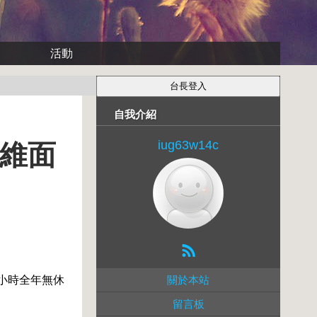
活動
自我介紹
iug63w14c
纖維面
4小時全年無休
關於本站
留言板