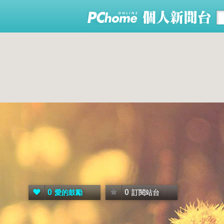
0
0
愛的鼓勵
訂閱站台