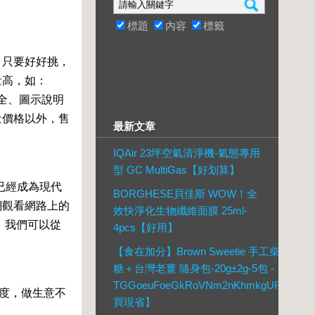
標題
內容
標籤
，只要好好挑，
量高，如：
齊全、圖示說明
量價格以外，售
最新文章
IQAir 23坪空氣清淨機-氣態專用
型 GC MultiGas【好划算】
已經成為現代
BORGHESE貝佳斯 WOW！全
網觀看網路上的
效快淨化生物纖維面膜 25ml-
，我們可以從
4pcs【好用】
【食在加分】Brown Sweetie 手工柴燒黑
糖＋台灣老薑 隨身包-20g±2g-5包 -
TGGoeuFoeGkRoVNm2nKhmkgUR【現
度，做生意不
買現省】