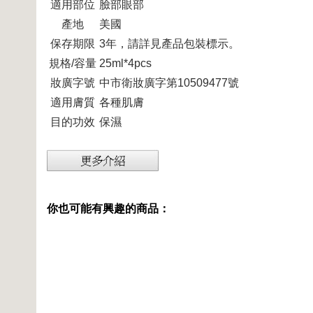
適用部位
臉部眼部
產地
美國
保存期限
3年，請詳見產品包裝標示。
規格/容量
25ml*4pcs
妝廣字號
中市衛妝廣字第10509477號
適用膚質
各種肌膚
目的功效
保濕
你也可能有興趣的商品：