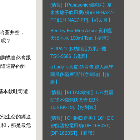
[情報]【Panasonic國際牌】奈
米水離子吹風機(粉)(EH-NA27-
PP)[EH-NA27-PP].【好划算】
Bentley For Men Azure 賓利藍
指哈蒼井空，
天淡香水 100ml Test【搶購】
對呢？
EUPA 1L多功能活力果汁機
TSK-9686【超讚】
的胸襟自然會跟
知道這路的難
a Lady ’s真皮 斜背包 超人氣學
院風多隔層設計(拿鐵咖)【搶
購】
憶做的基本款吐司還
[情報]【ELTAC歐頓】1.7L雙層
防燙不鏽鋼快煮壺 EBK-
19[EBK-19].【好划算】
在他生命的經途
[情報]【CHIMEI奇美】16吋DC
柔和，那是最危
智能溫控電風扇(DF-16B0ST)
[DF-16B0ST].【超讚】