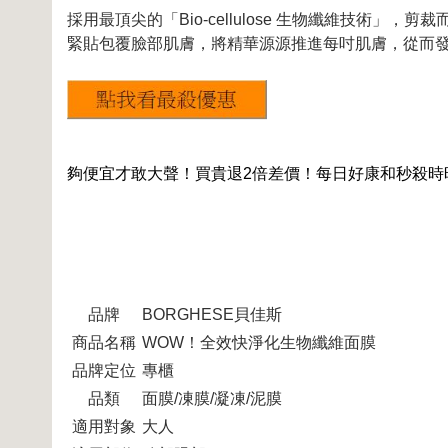
採用最頂尖的「Bio-cellulose 生物纖維技術
緊貼包覆臉部肌膚，將精華源源推進每吋肌膚，從而
夠便宜才敢大聲！買貴退2倍差價！每日好康和秒殺時
品牌
BORGHESE貝佳斯
商品名稱
WOW！全效快淨化生物纖維面膜
品牌定位
專櫃
品類
面膜/凍膜/凝凍/泥膜
適用對象
大人