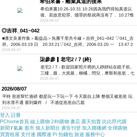
希伯來書 - 離棄真道的後果
希伯來書10:26-10:31 10:26因為我們得知真道以
後、若故意犯罪、贖罪的祭就再沒有了． 10:27惟
2026-08-07
有戰懼等候審判和那燒滅眾敵人的烈火
◎吉祥_041~042
■潘文良著作集＞勵益品＞魚雁千里共今緣＞吉祥_041~042 ▽041_吉
祥。2006.03.19.日 20:33:21▽042_吉祥。2006.03.20.一 13:47:2
2026-08-07
柒參參▎老宅2 / 7 (終)
老宅2 / 7 - 歡迎回家照片裡的人靜靜站在鏡子前。
三樓，廄，大崽蕥，柳橘，閆兒，摩斯和崽崽，七
2026-08-07
個人整整齊齊地站在鏡框之外，如同
2026/08/07
平時 崽崽幫忙過磅 都是玩一下玩一下 今天親自上陣 整個又被崽崽 玩
到水泄不通 塞到爆炸 / 不過從崽崽自己親
2026-08-07
登入
註冊
PChome首頁
線上購物
24h購物
書店
露天拍賣
比比昂代購
新聞
/
氣象
股市
個人新聞台
廣告刊登
加入聯播網
全球購物
買賣租屋
支付連
國際連
Pi 拍錢包
旅遊
服務中心