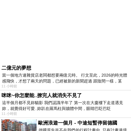
二億元的夢想
當一個地方連雜貨店老闆都想要兩億元時。 行文至此，2026的時光體
感飛快，才想了兩天的問題，已經被新的新聞趕過 跟陰間一樣，某
11 小時前
咪咪~你怎麼能..撩完人就消失不見了
這半個月都不見妳貓影 我們認識半年了 第一次在大廈樓下走道遇見
妳，就覺得好可愛..妳趴在羅馬柱與牆體中間，眼睛巴眨巴眨
11 小時前
歐洲浪遊一個月 - 中途短暫停留德國
德國原先並不在我們的行程計畫中 只有計畫過境