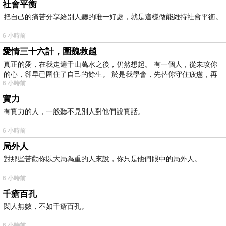
社會平衡
把自己的痛苦分享給別人聽的唯一好處，就是這樣做能維持社會平衡。
6 小時前
愛情三十六計，圍魏救趙
真正的愛，在我走遍千山萬水之後，仍然想起。 有一個人，從未攻你
的心，卻早已圍住了自己的餘生。 於是我學會，先替你守住疲憊，再
6 小時前
實力
有實力的人，一般聽不見別人對他們說實話。
6 小時前
局外人
對那些苦勸你以大局為重的人來說，你只是他們眼中的局外人。
6 小時前
千瘡百孔
閱人無數，不如千瘡百孔。
6 小時前