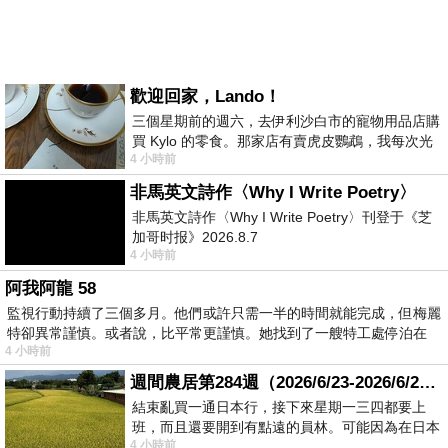
歡迎回家，Lando！
三個星期前的週六，去伊利沙白市的寵物用品店購
買 Kylo 的零食。那家店有賣虎皮鸚鵡，我每次光
4 小時前
顧都會去看一下。他們偶爾會引進 C
非馬英文詩作〈Why I Write Poetry〉
非馬英文詩作〈Why I Write Poetry〉刊登于《芝
加哥时报》2026.8.7
4 小時前
阿我阿龍 58
監視行動持續了三個多月。他們或許只需一半的時間就能完成，但梅麗
特卻異常謹慎。或者說，比平常更謹慎。她找到了一艘特工處停泊在
4 小時前
週間農居第284週（2026/6/23-2026/6/24) 夏至 金黃稻浪洋溢豐收喜悅
結束亂買一通日本行，接下來星期一三四都要上
班，而且還要開到有點遠的員林。可能因為在日本
4 小時前
花不少錢，星期一出門上班時，心裡沒有一