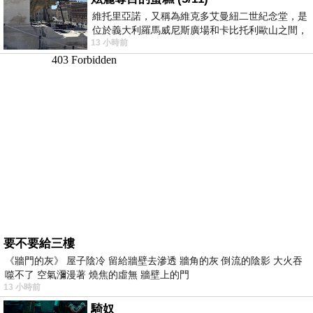
維托里亞諾，又稱為維克多艾曼紐二世紀念堂，是
位於義大利羅馬威尼斯廣場和卡比托利歐山之間，
13 小時前
用以紀念統一義大利統一後的的第一位國
要不要給三樓
《牆門的灰》 屋子陰冷 留給牆壁去滲透 牆角的灰 倒流的陰影 大火吞
噬不了 空氣瀰漫著 燒焦的虛無 牆壁上的門
13 小時前
騎奴