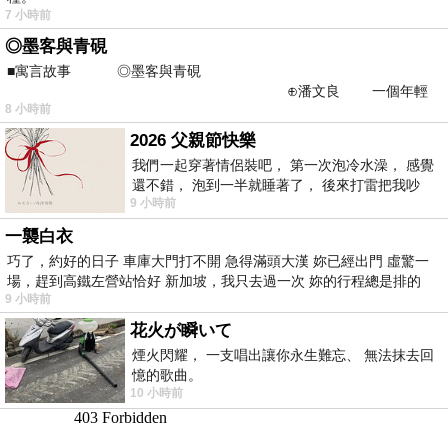
7 小時前
◎墨客與青硯
■寓言故事 ◎墨客與青硯
⊕潘文良 一個年輕
8 小時前
的墨客，在京城的古玩肆裡
2026 父親節快樂
我們一起穿著情侶裝吧， 第一次泡冷水澡， 感覺
還不錯， 泡到一半就睡著了， 後來打雷把我吵
9 小時前
醒， 手
一襲白衣
巧了，約好的日子 車庫大門打不開 急得滿頭大漢 妳已經出門 虛驚一
場，趕到高鐵左營站恰好 新加坡，我只去過一次 妳的行程總是排的
9 小時前
花火が瞬いて
煙火閃耀， 一支唱出讓你永生難忘、 無法抹去回
憶的歌曲。
10 小時前