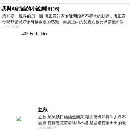
我與AI討論的小說劇情(16)
第16章 世界的另一面 虞正舜的家附近開始有不尋常的動靜，虞正舜
母親都發現好像有被跟蹤的感覺，而虞正舜的父親則被要求請無薪假，
2026-08-07
立秋
立秋 悠悠秋日施施然而來 陽光仍熾熱得叫人睜不
開眼 荷塘邊賞荷者絡繹不絕 是塘邊荷葉田田的凝
2026-08-07
望 風中飄逸的是映日荷花別樣紅