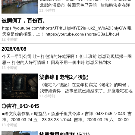
北部的漢堡市 後因天色已昏暗 故臨時決定在漢
11 小時前
堡市吃晚餐和過夜
被擱倒了，百份百。
https://youtube.com/shorts/JT4fLHpMfYE?is=uk2_hVbA2IJnlyGW 唯
天空是你的極限，上！ https://youtube.com/shorts/G3a1Jhcu4
12 小時前
2026/08/08
今天一早到公司 哇~ 打包清的好乾淨啊！ 但上班前 崽崽到現場掃一圈
恩～ 打包的人好可憐喔！ 因為不用一個小時 崽崽又搞到水
13 小時前
柒參肆▎老宅2／後記
《老宅2／後記》在去年初寫完《老宅》的時候，
我曾經覺得，故事應該已經結束了。那座老宅在地
13 小時前
震中倒塌，七個人終於離開那片黑暗，
◎吉祥_043~045
■潘文良著作集＞勵益品＞魚雁千里共今緣＞吉祥_043~045 ▽043_吉
祥。2006.03.24.五 23:38:28 ▽044_吉祥。2006.03.25.六 00:00:
13 小時前
炫麗奪目的蛋糕 (5/11)