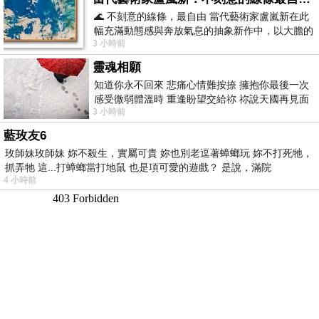
🌊 不刻意的線條，最自由 當代藝術家盧嵐新在此
幅充滿動態感與奔放氣息的抽象新作中，以大膽的
3 小時前
藍色顏料在白色畫布上揮灑、壓印與流淌
靈魂相願
知道你永不回來 悲痛心情難按捺 擁抱你最後一次
感受微弱體溫時 重逢盼望交給祢 祢說天國再見面
3 小時前
此刻忍淚說別離 他日靈魂再
藍玫友6
玫師妹玫師妹 妳不殺生，實屬可貴 妳也別老逗著蟑螂玩 妳不打死牠，
抓弄牠 這...打蟑螂當打地鼠 也是項可愛的遊戲？ 是說，滿院
4 小時前