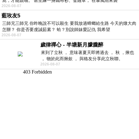
窩，才能親嚐。 甚至練一身鐵布衫、金鐘罩， 在暴風雨來襲
2026-08-07
藍玫友5
三師兄三師兄 你昨晚說不可以殺生 要我放過蟑螂給生路 今天的燉大肉
怎辦？ 你是否要虔誠茹素？ 蛤？別說師妹愛記仇 我希望
2026-08-07
歲律禪心 - 半塘新月朦朧醉
來到了立秋 ， 意味著夏天即將過去 ， 秋 ，揪也
， 物於此而揪歛 ， 與格友分享此立秋聯。
2026-08-07