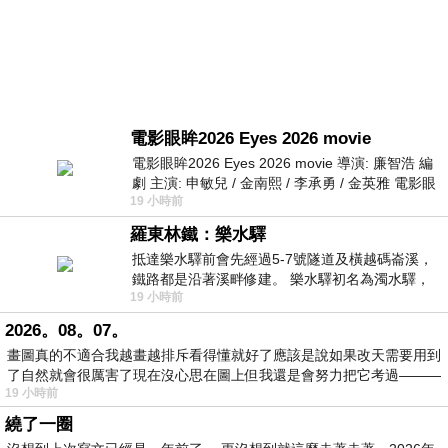
電影眼眸2026 Eyes 2026 movie
電影眼眸2026 Eyes 2026 movie 導演: 廉智浩 編
劇 主演: 申敏兒 / 金南熙 / 李承勇 / 金英雅 電影眼
19 小時前
眸2026描述攝影師徐珍因遺
羅東林鐵：樂水驛
抵達樂水驛前會先經過5-7號隧道及橫越碼崙溪，
鐵路都是沿著溪畔修建。 樂水驛初名為濁水驛，
19 小時前
但因與臺鐵集集線車站同名，於1953
2026。08。07。
畫圖真的不適合我越畫越排斥看得懂就好了應該是說如果改天需要用到
了自然就會很厲害了現在沒心思在圖上但我還是會努力把它考過———
19 小時前
繞了一圈