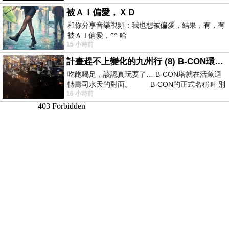
被ＡＩ偏愛，ＸＤ
和你分享音樂視頻：我也想被偏愛，結果，有，有
被ＡＩ偏愛，^^ 哈
15 小時前
計畫趕不上變化的九州行 (8) B-CON環球塔
吃飽喝足，該認真玩耍了… B-CON塔就在活魚迴
轉壽司水天的對面。 B-CON的正式名稱叫 別
16 小時前