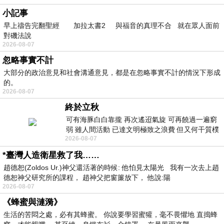
小記事
早上禱告完翻聖經 加拉太書2 與福音的真理不合 就在眾人面前
對磯法說
2026-08-07
忽略事實不計
大部分的政治意見和社會溝通意見，都是在忽略事實不計的情況下形成
的。
2026-08-07
終於立秋
可有海豚白白靠攏 再次遙迢氣旋 可再饒過一遍窮
弱 雖人間活動 已達文明極致之浪費 但又何干質樸
2026-08-07
者 只能白白陪葬
*臺灣人造衛星救了我……
趙德恕(Zoldos Ur.)神父還活著的時候: 他怕見太陽光 我有一次去上趙
德恕神父研究所的課程， 趙神父把窗簾放下， 他說:陽
2026-08-07
《蜂蜜與漣漪》
生活的苦悶之處，必有其蜂蜜。 你說要學習蜜獾，毫不畏懼地 直搗蜂