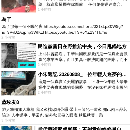
藥」就這樣橫擺在你面前： 任何創傷迅速癒合、
1 小時前
停止衰老、痛覺消失…堪
為了
為了那每一個不眠的夜 https://youtube.com/shorts/021xLpZ0W9g?
is=9VvB2Aqpnp3WIKzl https://youtu.be/T9R6YZ294Hc?is=
2 小時前
民進黨昔日在野推給中央，今日甩鍋地方
上回我曾講過，中華民國政府要的是一個真正會做
事的專業團隊，而且要真正解決問題的團隊，而不
2 小時前
是只會到處甩鍋的雙標團隊，最近民進黨
小朱週記 20260808_一位年輕人逐夢的真實故事
這是一個真實又美麗的故事，下週一位年輕大學畢
業生要去實現她的美國夢，在沒有家裡經濟奧援的
2 小時前
情況下，靠著自我努力工作累積出國基
藍玫友8
旅人掌櫃旅人掌櫃 我又來找你喝茶囉 帶上三師兄一道來 知己兩三品茗
論道 人生樂事，平常也 窗外秋景盡入眼底 秋風秋葉，愁
3 小時前
當代藝術家盧嵐新：不刻意的線條最自由，讓色彩流動、筆觸自己說話