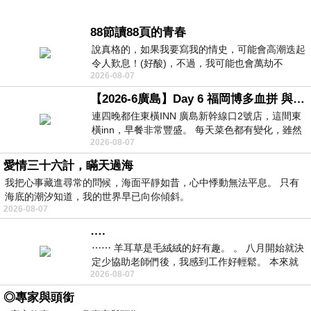
88節讀88頁的青春
說真格的，如果我要寫我的情史，可能會高潮迭起
令人歎息！(好酸)，不過，我可能也會萬劫不
2026-08-07
復...，每天跪鍵盤還是被判了花心的罪
【2026-6廣島】Day 6 福岡博多血拼 與機場接送少年司機深夜對談
連四晚都住東橫INN 廣島新幹線口2號店，這間東
橫inn，早餐非常豐盛。 每天菜色都有變化，雖然
2026-08-07
看到工作人員拿出料理包加熱，但
愛情三十六計，瞞天過海
我把心事藏進尋常的問候，海面平靜如昔，心中悸動無法平息。 只有
海底的潮汐知道，我的世界早已向你傾斜。
2026-08-07
….
⋯⋯ 羊耳草是毛絨絨的好有趣。 。 八月開始就決
定少協助老師們後，我感到工作好輕鬆。 本來就
2026-08-07
不是我的工作啊。 真
◎專家與頭銜