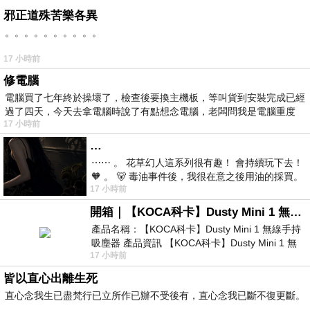
邪正道殊苦樂各異
。。。。。。。。。。
17 小時前
修電腦
電腦買了七年終於操壞了，檢查後要換主機板，等叫貨到安裝完成已經
過了四天，今天去拿電腦時說了有點想念電腦，老闆問我是電腦重度
17 小時前
…
⋯⋯ 。 花草幻人這系列很有趣！ 會持續玩下去！
🧡 。 🐻 毒油事件後，我很在意之後用油的採買。
17 小時前
前天購買了我之前就很愛
開箱｜【KOCA科卡】Dusty Mini 1 無線手持吸塵器
產品名稱：【KOCA科卡】Dusty Mini 1 無線手持
吸塵器 產品資訊 【KOCA科卡】Dusty Mini 1 無
17 小時前
線手持吸塵器評語： 能吸、能吹兼具兩
皆以直心出離生死
直心念我生已盡梵行已立所作已辦不受後有，直心念我已斷不復更斷。