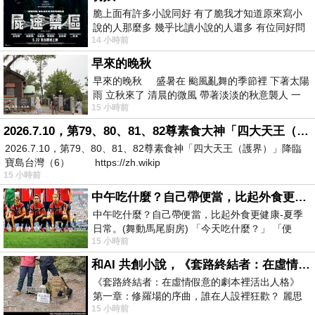
脆上面有許多小說同好 有了脆我才知道原來寫小
說的人那麼多 幾乎比讀小說的人還多 有位同好問
14 小時前
了一個問題 她說為什麼高中文學獎的
早來的晚秋
早來的晚秋 盛暑在 颱風亂舞的季節裡 下著太陽
雨 立秋來了 清晨的微風 帶著淡淡的秋意襲人 一
15 小時前
下子 又被赤
2026.7.10，第79、80、81、82尊素食大神「四大天王（護界）」降臨寶島台灣（6）
2026.7.10，第79、80、81、82尊素食神「四大天王（護界）」降臨
寶島台灣（6） https://zh.wikip
15 小時前
中午吃什麼？自己帶便當，比起外食更健康-夏季日常。(舞動馬尾廚房)
中午吃什麼？自己帶便當，比起外食更健康-夏季
日常。(舞動馬尾廚房) 「今天吃什麼？」 「便
15 小時前
當？麵？還是炒飯？」 每天都在選擇
和AI 共創小說，《套路終結者：在虛情假意的劇本裡活出人格》
《套路終結者：在虛情假意的劇本裡活出人格》
第一章：修羅場的序曲，誰在人設裡狂歡？ 麗思
15 小時前
卡爾頓酒店的總統套房內，燈光昏