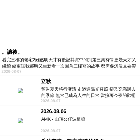
。讀後。
看完三樓的老宅2雖然明天才有後記其實中間到第三集有停更幾天才又
繼續 續更讓我那時又重新看一次因為三樓寫的故事 都需要沉浸且要帶
2026-08-07
有
立秋
預告夏天將行漸遠 走過這陽光普照 卻又充滿逝去
的季節 無常已成為人生的日常 當擁著今夜的歡暢
2026-08-07
舒心 轉眼驟成昨日 而明晨 太陽
2026.08.06
AMK - 山頂公仔波板糖
2026-08-07