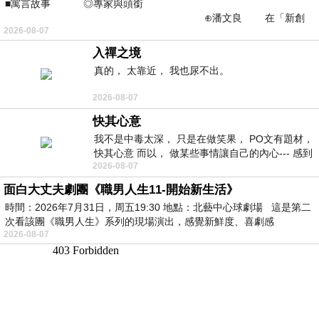
■寓言故事 ◎專家與頭銜
⊕潘文良 在「新創
2026-08-07
之谷」裡——
入禪之境
真的， 太靠近， 我也尿不出。
2026-08-07
快其心意
我不是中毒太深， 只是在做笑果， PO文有題材，
快其心意 而以， 做某些事情讓自己的內心--- 感到
2026-08-07
愉快。
面白大丈夫劇團《職男人生11-開始新生活》
時間：2026年7月31日，周五19:30 地點：北藝中心球劇場 這是第二
次看該團《職男人生》系列的現場演出，感覺新鮮度、喜劇感
2026-08-07