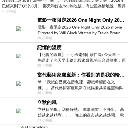
沒想到上次寫文已經是一年前了。 更沒想到就這麼走著走著，2026年
已經來到了Q3的8月。 那天和好友You約吃飯，有些難為情地說「覺得
20 小時前
電影一夜限定2026 One Night Only 2026 movie
電影一夜限定2026 One Night Only 2026 movie
Directed by Will Gluck Written by Travis Braun
20 小時前
Starring Monica Barbaro
記憶的溫度
【記憶的溫度】～ 小金老師( 嚴仁鴻) 今天早上，
先送走了今天早上從北投來參觀的三台遊覽車，原
20 小時前
以為展場已經差不多要安靜下來，卻發
當代藝術家盧嵐新：你看到的是我的輪廓，還是你的故事？——藏在藍色裡的希望與光
💙 「我把自己藏在藍色裡，卻把希望留在光
裡。」 當代藝術家盧嵐新在此幅兼具童趣靈動與
20 小時前
抽象韻味的新作中，用湛藍的羽翼般色塊包覆著
立秋的風
立秋日的風，刮得好熱。 軍事演習，不外出。 高
雄越來越精彩。。。 晚上的夜市越來越熱鬧。 秋
23 小時前
天的風刮得很熱 夜遊消暑熱。。。