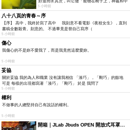
好退而求其次，叫它做「寵物在椅子上，神龕和中
5 小時前
年人臉孔」的畫了。 六月底
八十八頁的青春～序
【序】 高中，我終於寫了高中 我刻意不看電影《夜校女生》，直到
書稿全數殺青。刻意的。 不過畢竟是替自己寫序（
5 小時前
傷心
我傷心的不是妳不愛我了，而是我竟然這麼愛妳。
5 小時前
妥協
關於妥協 我的為人和職業 沒有讓我相信 「湊巧」，「剛巧」的餘地
可是 每樣的出現都寫著「湊巧」「剛巧」 於是 我問了
5 小時前
權利
不做事的人總堅持自己有說話的權利。
5 小時前
開箱｜JLab Jbuds OPEN 開放式耳罩藍牙耳機 - 設計美學，輕巧、透氣、環境音全物理達成！