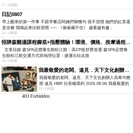
17 小時前
日記0807
早上醒來的第一件事 不跟早餐店阿姨們聊幾句 很不習慣 她們的紅茶還
是全糖 我喝起來比較習慣 ~~~ 《偷偷藏不住》 越看越有趣，
18 小時前
招牌森雞湯課程腳底+指壓體驗！環境、價格、按摩過程全紀錄，森SPA足體養生館松江館最新價格表
文章目錄 森SPA足體養生館松江館：高CP值舒壓首選 森SPA足體養
生館松江館交通方式與地理位置：捷運出站走路
18 小時前
我最敬愛的老闆、遠見．天下文化創辦人高希均教授
我最敬愛的老闆、遠見．天下文化創辦人高希均教
授 遠見 HBR 社長楊瑪利 2026.08.06 我最敬愛的
19 小時前
老闆、遠見．天下文化創辦人高希均教