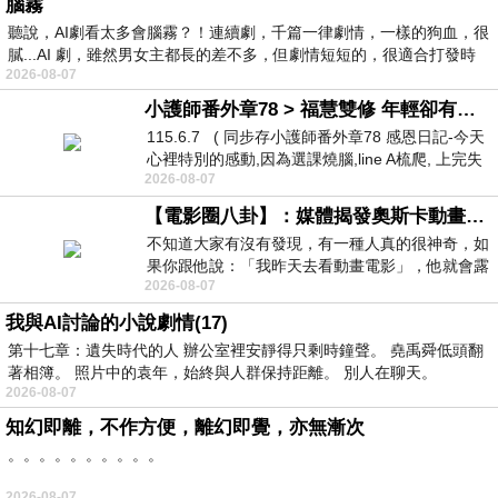
腦霧
聽說，AI劇看太多會腦霧？！連續劇，千篇一律劇情，一樣的狗血，很
膩...AI 劇，雖然男女主都長的差不多，但劇情短短的，很適合打發時
2026-08-07
小護師番外章78 > 福慧雙修 年輕卻有個老靈魂 ㄑ金剛經〉podcast
115.6.7 ( 同步存小護師番外章78 感恩日記-今天
心裡特別的感動,因為選課燒腦,line A梳爬, 上完失
2026-08-07
智課的她,特來傾
【電影圈八卦】：媒體揭發奧斯卡動畫項目投票醜聞！好萊塢為什麼看不起動畫電影？
不知道大家有沒有發現，有一種人真的很神奇，如
果你跟他說：「我昨天去看動畫電影」，他就會露
2026-08-07
出一種慈祥的微笑，然後問你是不是陪小
我與AI討論的小說劇情(17)
第十七章：遺失時代的人 辦公室裡安靜得只剩時鐘聲。 堯禹舜低頭翻
著相簿。 照片中的袁年，始終與人群保持距離。 別人在聊天。
2026-08-07
知幻即離，不作方便，離幻即覺，亦無漸次
。。。。。。。。。。
2026-08-07