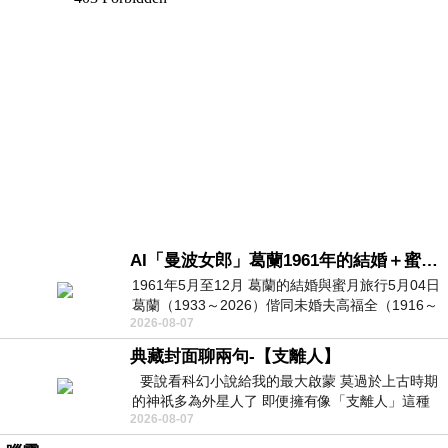
AI「曼波女郎」葛蘭1961年的結婚＋蜜月旅行 #戀上老電影 #葛蘭 #粟子
1961年5月至12月 葛蘭的結婚與蜜月旅行5月04日
葛蘭（1933～2026）偕同未婚夫高福全（1916～
2026-08-07
2004）乘郵輪赴倫敦6月15日於英國倫敦St.S
典藏封面聊兩句-【支離人】
要說看科幻小說給我的最大啟蒙 莫過於上古時期
的神祇多為外星人了 即便擁有像「支離人」這種
2026-08-07
驚世駭俗的神通法門 也未必讀