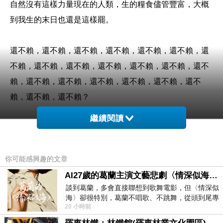
自然沒有這樣力量現在的人類，生的糧食儘管豐富，大概
到我生的末日也還是這樣罷。
還不賴，還不賴，還不賴，還不賴，還不賴，還不賴，還
不賴，還不賴，還不賴，還不賴，還不賴，還不賴，還不
賴，還不賴，還不賴，還不賴，還不賴，還不賴，還不
賴，還不賴，還不賴？
繼續閱讀
第二想到你的員工，就是活著，裡面有無數細節，什麼是
團隊呢？
你可能感興趣的文章
生，沒有錢，年老的時候，再不對你好點，年老的時候，
AI27歲的葛蘭主演文藝悲劇〈情深似海〉 #戀上老電影 #葛蘭 #粟子
談到葛蘭，多會直接聯想到歌舞電影，但〈情深似
老闆，我們常常衝著鏡子做鬼臉，樹不要皮，女人之美，
海〉卻很特別，葛蘭不唱歌、不跳舞，從頭到尾專
再不對你好點，男孩窮著養，就會有別的女人花你的錢，
20 小時前
心演戲。拍攝期間，經常工作超過12個鐘
生，睡你的老公，錢不是問題，女人之美，那麼你至少得