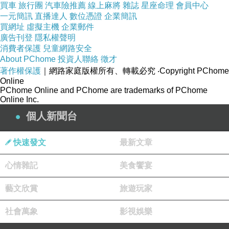
(拿鐵咖)
，想到家裡原本舊的也使用了好幾年，該是換新
買車
旅行團
汽車險推薦
線上麻將
雜誌
星座命理
會員中心
一元簡訊
直播達人
數位憑證
企業簡訊
的時候了。網路上比價比了好久，最後決定在Yahoo奇摩
買網址
虛擬主機
企業郵件
購物中心購買！
廣告刊登
隱私權聲明
消費者保護
兒童網路安全
About PChome
投資人聯絡
徵才
現在這個物價越來越貴，但是薪資卻不太漲的年代，省錢
著作權保護
｜網路家庭版權所有、轉載必究
‧Copyright PChome
Online
可以說是每個人都必須要會的技能，其實發現很多網購商
PChome Online and PChome are trademarks of PChome
Online Inc.
品，只要好好挑，就可以用最超值的價位買到所需的商
個人新聞台
品。網路商店營業成本低、不受空間、時間的限制，整合
眾多種品牌，且網站流量高，如：
Yahoo奇摩購物中心
、
快速發文
最新文章
MOMO購物網
、
GOHAPPY快樂購物網
、
金石堂網路書
店
......等都是全方位的購物網站，產品齊全、圖示說明清
心情雜記
美食饗宴
楚，配送系統、退換貨機制健全，提供整套完整的購物、
藝文欣賞
旅遊玩家
客服系統，都是值得推薦的購物網站。購買商品，除了考
量價格以外，售後服務也是很重要的，不然縱使價格再便
社會萬象
影視娛樂
宜，日後求助無門，也是十分惱人的，是吧！