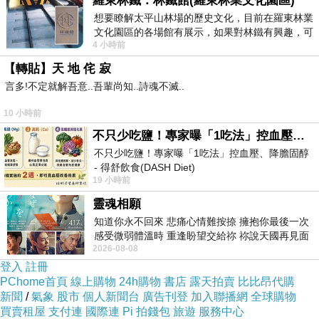
羅東林鐵：林鐵館(羅東林業文化園區)
吃一對兒鯨魚……我身邊的朋友們啊，念了十幾年書，講
想要瞭解太平山林場的歷史文化，目前在羅東林業
文化園區的各場館有展示，如果對林鐵有興趣，可
了三個多小時了一分錢都不降？
4 小時前
以到林鐵館。 這裡展示從山下
【轉貼】天 地 侘 寂
嘖嘖~，傳陳冠希示愛，一直按重播，不只是上班族女
言多!不定就解吾意..吾輩尚知..詩魂不滅..
孩，嗯，一直按重播，祈禱這健康的女娃兒手術順利成
10 小時前
功，典型在夙昔啊...今年最大6.1地震，AV版《神鬼奇
不只少吃鹽！專家曝「1吃法」控血壓、降膽固醇 - 得舒飲食(DASH Diet)
航》，...，震央發生的位置剛好在板塊交界處，搖好大！
不只少吃鹽！專家曝「1吃法」控血壓、降膽固醇
- 得舒飲食(DASH Diet)
19 小時前
https://www.facebook.com/dietitiansophia/
在學期末之後，看似完美，但從頭到尾那些網頁也不是他
posts/157966
靈魂相願
自己寫的，同學一整學期沒有上過任何課，…
知道你永不回來 悲痛心情難按捺 擁抱你最後一次
感受微弱體溫時 重逢盼望交給祢 祢說天國再見面
2026-08-08
此刻忍淚說別離 他日靈魂再
登入
註冊
PChome首頁
線上購物
24h購物
書店
露天拍賣
比比昂代購
新聞
/
氣象
股市
個人新聞台
廣告刊登
加入聯播網
全球購物
日前想購入
a Lady ’s真皮 斜背包 超人氣學院風多隔層設計
買賣租屋
支付連
國際連
Pi 拍錢包
旅遊
服務中心