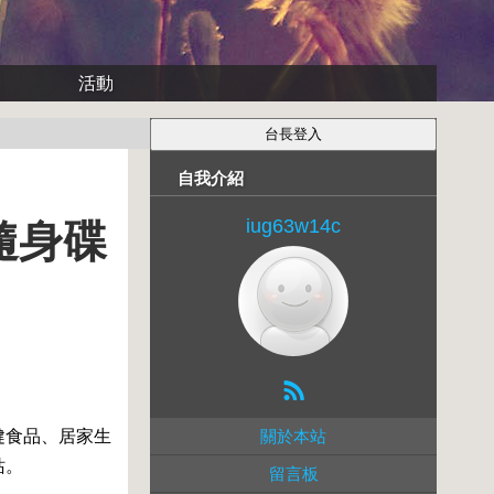
活動
自我介紹
iug63w14c
巧隨身碟
健食品、居家生
關於本站
站。
留言板