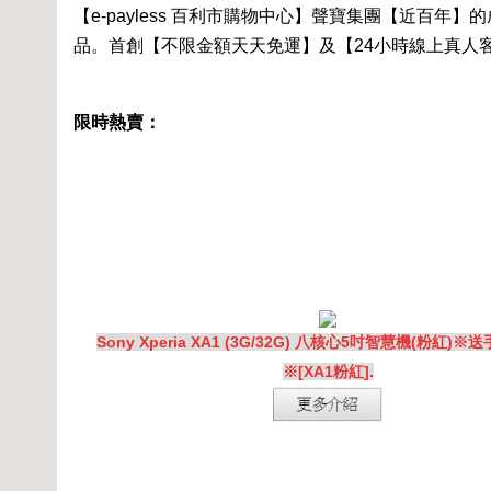
【e-payless 百利市購物中心】聲寶集團【近百
品。首創【不限金額天天免運】及【24小時線上真人
限時熱賣：
Sony Xperia XA1 (3G/32G) 八核心5吋智慧機(粉紅)
※[XA1粉紅].