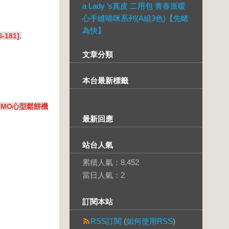
a Lady ’s真皮 二用包 青春派暖
心手縫喵咪系列(A組3色)【先睹
為快】
181].
文章分類
本台最新標籤
OMO心型鬆餅機
最新回應
站台人氣
累積人氣：
8,452
當日人氣：
2
訂閱本站
RSS訂閱
(
如何使用RSS
)