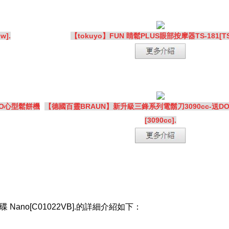
w].
【tokuyo】FUN 睛鬆PLUS眼部按摩器TS-181[TS-
MO心型鬆餅機
【德國百靈BRAUN】新升級三鋒系列電鬍刀3090cc-送D
[3090cc].
碟 Nano[C01022VB].的詳細介紹如下：