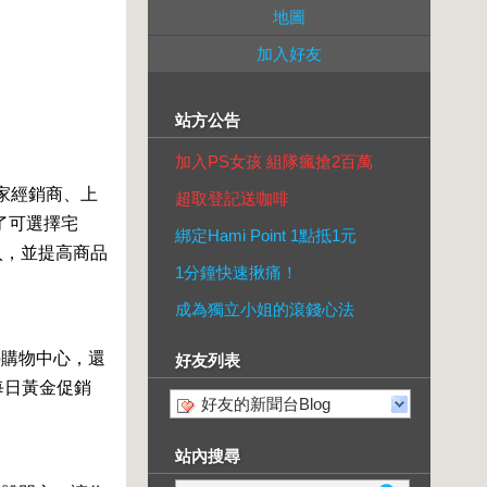
地圖
加入好友
站方公告
加入PS女孩 組隊瘋搶2百萬
千家經銷商、上
超取登記送咖啡
了可選擇宅
綁定Hami Point 1點抵1元
入，並提高商品
1分鐘快速揪痛！
成為獨立小姐的滾錢心法
o購物中心，還
好友列表
每日黃金促銷
好友的新聞台Blog
站內搜尋