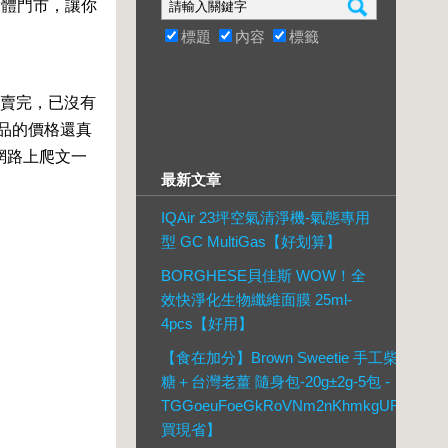
實體門市，讓你
標題
內容
標籤
賣完，已沒有
商品的價格還真
網路上爬文一
最新文章
IQAir 23坪空氣清淨機-氣態專用
型 GC MultiGas【好划算】
BORGHESE貝佳斯 WOW！全
效快淨化生物纖維面膜 25ml-
4pcs【好用】
【食在加分】Brown Sweetie 手工柴燒黑
糖＋台灣老薑 隨身包-20g±2g-5包 -
TGGoeuFoeGkRoVNm2nKhmkgUR【現
買現省】