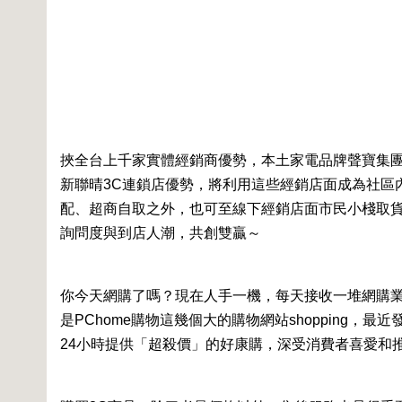
挾全台上千家實體經銷商優勢，本土家電品牌聲寶集團推
新聯晴3C連鎖店優勢，將利用這些經銷店面成為社區
配、超商自取之外，也可至線下經銷店面市民小棧取
詢問度與到店人潮，共創雙贏～
你今天網購了嗎？現在人手一機，每天接收一堆網購業
是PChome購物這幾個大的購物網站shopping
24小時提供「超殺價」的好康購，深受消費者喜愛和