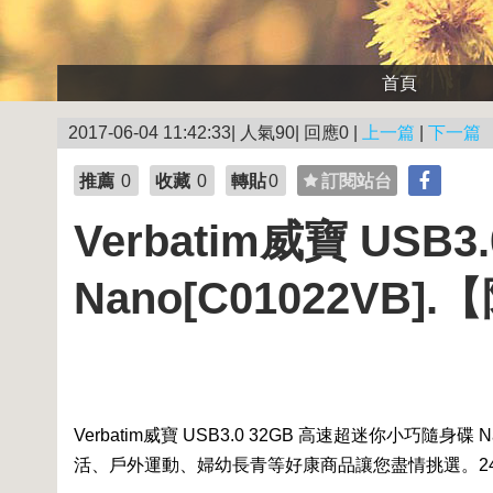
首頁
2017-06-04 11:42:33| 人氣90| 回應0 |
上一篇
|
下一篇
推薦
0
收藏
0
轉貼
0
訂閱站台
Verbatim威寶 US
Nano[C01022VB]
Verbatim威寶 USB3.0 32GB 高速超迷你小巧隨身碟 Nan
活、戶外運動、婦幼長青等好康商品讓您盡情挑選。2