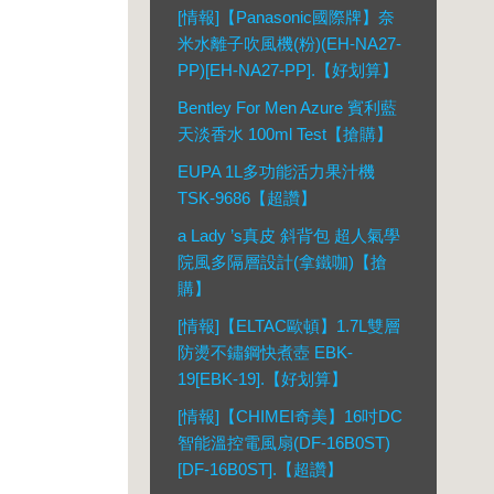
[情報]【Panasonic國際牌】奈
米水離子吹風機(粉)(EH-NA27-
PP)[EH-NA27-PP].【好划算】
Bentley For Men Azure 賓利藍
天淡香水 100ml Test【搶購】
EUPA 1L多功能活力果汁機
TSK-9686【超讚】
a Lady ’s真皮 斜背包 超人氣學
院風多隔層設計(拿鐵咖)【搶
購】
[情報]【ELTAC歐頓】1.7L雙層
防燙不鏽鋼快煮壺 EBK-
19[EBK-19].【好划算】
[情報]【CHIMEI奇美】16吋DC
智能溫控電風扇(DF-16B0ST)
[DF-16B0ST].【超讚】