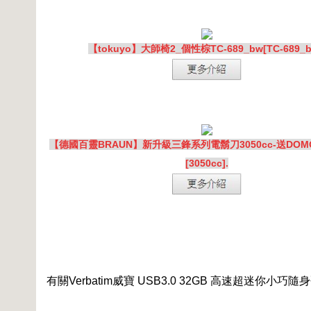
【tokuyo】大師椅2_個性棕TC-689_bw[TC-689_b
【德國百靈BRAUN】新升級三鋒系列電鬍刀3050cc-送DO
[3050cc].
有關Verbatim威寶 USB3.0 32GB 高速超迷你小巧隨身