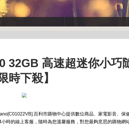
B3.0 32GB 高速超迷你小
.【限時下殺】
o[C01022VB].
百利市購物中心提供數位商品、家電影音、保
4小時的線上客服，隨時為您溫馨服務，對您最夠意思的購物網