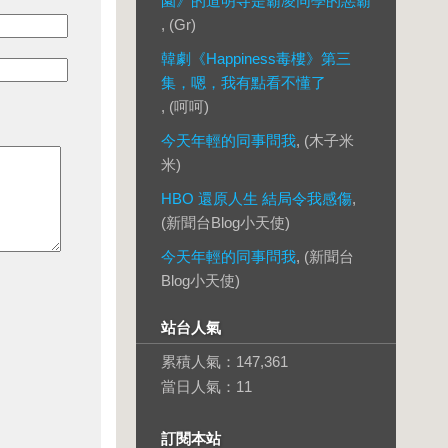
園》的道明寺是霸凌同學的惡霸
, (Gr)
韓劇《Happiness毒樓》第三
集，嗯，我有點看不懂了
, (呵呵)
今天年輕的同事問我
, (木子米
米)
HBO 還原人生 結局令我感傷
,
(新聞台Blog小天使)
今天年輕的同事問我
, (新聞台
Blog小天使)
站台人氣
累積人氣：
147,361
當日人氣：
11
訂閱本站