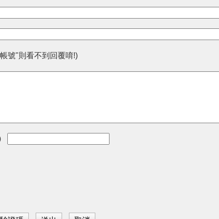
帳號"則看不到回覆唷!)
)