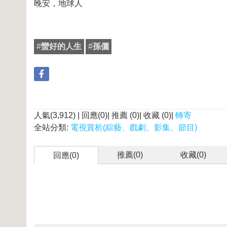
晚安，地球人
#
蠻好的人生
#
孫儷
人氣(3,912) | 回應(0)| 推薦 (
0
)| 收藏 (
0
)|
轉寄
全站分類:
電視賞析(綜藝、戲劇、影集、節目)
推薦(
0
)
收藏(
0
)
回應(0)