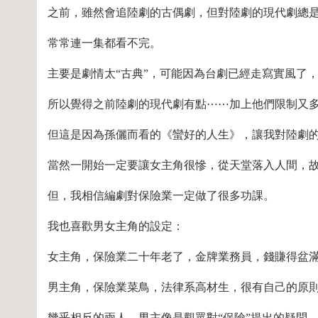
之前，雖然會追陸劇的古偶劇，但對陸劇的現代劇總
常常連一集都看不完。
主要是劇情太“古典”，可能因為台劇已經走寫實風了
所以覺得之前陸劇的現代劇有點⋯⋯加上他們限制又
但這是因為孫儷而看的《蠻好的人生》，讓我對陸劇
當然一開始一定要讓女主角很慘，從天堂落入人間，
但，我相信編劇對保險業一定做了很多功課。
我也喜歡男女主角的設定：
女主角，保險業二十年老了，金牌業務員，錢賺得盆
男主角，保險業菜鳥，法律系高材生，很有自己的原則
幾乎相反的兩人，男主像是觀眾對“保險”提出的疑問