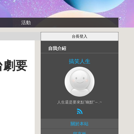
活動
自我介紹
搞笑人生
台劇要
人生還是要來點”幽默“～.~
關於本站
留言板