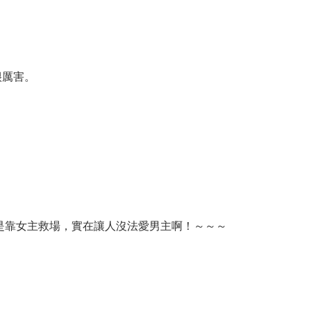
很厲害。
。
是靠女主救場，實在讓人沒法愛男主啊！～～～