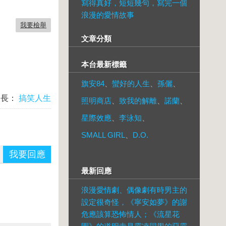
寫得真好，短短幾句，寫完一個
浪漫的愛情故事
我要檢舉
文章分類
本台最新標籤
旗安84
、
蠻好的人生
、
孫儷
、
台長：
搞笑人生
照明商店
、
致我的解離
、
諾蘭
、
星際效應
、
李泳知
、
SMALL GIRL
、
D.O.
我要回應
最新回應
浪漫愛情劇、偶像劇有時男主的
設定很奇怪，《寧安如夢》的謝
危應該算恐怖情人；《流星花