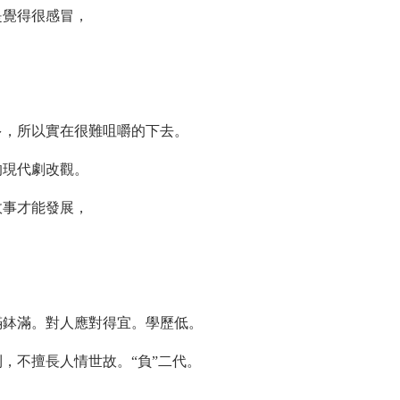
是覺得很感冒，
，
多，所以實在很難咀嚼的下去。
的現代劇改觀。
故事才能發展，
滿鉢滿。對人應對得宜。學歷低。
，不擅長人情世故。“負”二代。
。