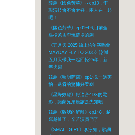
陸劇《國色芳華》～ep13，李
現演技會不會太好，兩人在一起
吧！
《國色芳華》ep01~06,目前全
靠楊紫＆李現撐場的劇
《五月天 2025 線上跨年演唱會
MAYDAY FLY TO 2025​》謝謝
五月天帶我一起回憶25年，新
年快樂
韓劇《照明商店》ep1~6,一邊害
怕一邊看的驚悚好看劇
《星際效應》好適合4DX的電
影，諾蘭兄弟應該是先知吧
韓劇《致我的解離》ep1~8，越
寫越扯了，辛苦演員們了
《SMALL GIRL》李泳知，歌詞