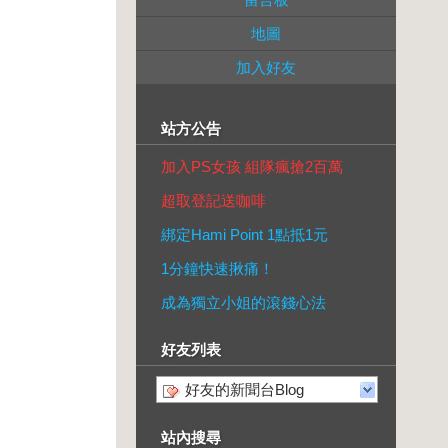
地圖
加入好友
站方公告
加入PS女孩 組隊瘋搶2百萬
超取登記送咖啡
綁定Hami Point 1點抵1元
1分鐘快速揪痛！
成為獨立小姐的滾錢心法
好友列表
好友的新聞台Blog
站內搜尋