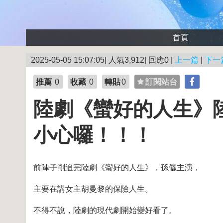
首頁
2025-05-05 15:07:05| 人氣3,912| 回應0 |
上一篇
|
下一
推薦
0
收藏
0
轉貼
0
訂閱站台
陸劇《蠻好的人生》
小心囉！！！
前陣子剛追完陸劇《蠻好的人生》，孫儷主演，
主要在講女主胡曼黎的保險人生。
不得不說，陸劇的現代劇開始變好看了。