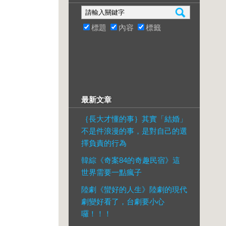
標題
內容
標籤
最新文章
｛長大才懂的事｝其實「結婚」
不是件浪漫的事，是對自己的選
擇負責的行為
韓綜《奇案84的奇趣民宿》這
世界需要一點瘋子
陸劇《蠻好的人生》陸劇的現代
劇變好看了，台劇要小心
囉！！！