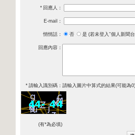
* 回應人：
E-mail：
悄悄話：
否
是 (若未登入"個人新聞台
回應內容：
* 請輸入識別碼：
請輸入圖片中算式的結果(可能為0
(有*為必填)