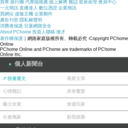
買車
旅行團
汽車險推薦
線上麻將
雜誌
星座命理
會員中心
一元簡訊
直播達人
數位憑證
企業簡訊
買網址
虛擬主機
企業郵件
廣告刊登
隱私權聲明
消費者保護
兒童網路安全
About PChome
投資人聯絡
徵才
著作權保護
｜網路家庭版權所有、轉載必究
‧Copyright PChome
Online
PChome Online and PChome are trademarks of PChome
Online Inc.
個人新聞台
快速發文
最新文章
心情雜記
美食饗宴
藝文欣賞
旅遊玩家
社會萬象
影視娛樂