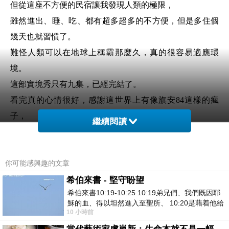
但從這座不方便的民宿讓我發現人類的極限，
雖然進出、睡、吃、都有超多超多的不方便，但是多住個
幾天也就習慣了。
難怪人類可以在地球上稱霸那麼久，真的很容易適應環
境
。
這部實境秀只有九集，已經完結了。
看完真的心情很好，感謝這世界上有像旗安84這樣的瘋
子，
繼續閱讀
也感謝有願意製作這麼有趣的節目的製作單位，
打開我的想像力，原來不方便也很有趣。
你可能感興趣的文章
祝福大家，去看看喔！！！
希伯來書 - 堅守盼望
希伯來書10:19-10:25 10:19弟兄們、我們既因耶
穌的血、得以坦然進入至聖所、 10:20是藉着他給
10 小時前
我們開了一條又新又活的路從幔子經過