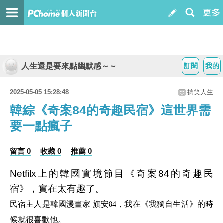
人生還是要來點幽默感～～
訂閱
我的
2025-05-05 15:28:48
搞笑人生
韓綜《奇案84的奇趣民宿》這世界需
要一點瘋子
留言 0
收藏 0
推薦 0
Netfilx上的韓國實境節目《奇案84的奇趣民
宿》，實在太有趣了。
民宿主人是韓國漫畫家 旗安84，我在《我獨自生活》的時
候就很喜歡他。