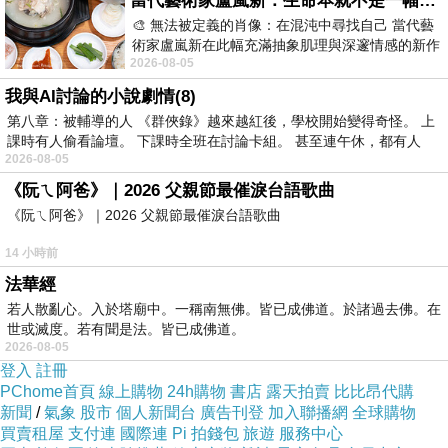
當代藝術家盧嵐新：生命本就不是一幅能被定義的肖像，在混亂與交疊中拼湊完整的靈魂
🎨 無法被定義的肖像：在混沌中尋找自己 當代藝
術家盧嵐新在此幅充滿抽象肌理與深邃情感的新作
2026-08-05
中，以灰白為基底，交織著塗抹、刮擦與
我與AI討論的小說劇情(8)
第八章：被輔導的人 《群俠錄》越來越紅後，學校開始變得奇怪。 上
課時有人偷看論壇。 下課時全班在討論卡組。 甚至連午休，都有人
2026-08-05
《阮ㄟ阿爸》｜2026 父親節最催淚台語歌曲
《阮ㄟ阿爸》｜2026 父親節最催淚台語歌曲
14 小時前
法華經
若人散亂心。入於塔廟中。一稱南無佛。皆已成佛道。於諸過去佛。在
世或滅度。若有聞是法。皆已成佛道。
2026-08-05
登入
註冊
PChome首頁
線上購物
24h購物
書店
露天拍賣
比比昂代購
新聞
/
氣象
股市
個人新聞台
廣告刊登
加入聯播網
全球購物
買賣租屋
支付連
國際連
Pi 拍錢包
旅遊
服務中心