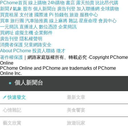
PChome首頁
線上購物
24h購物
書店
露天拍賣
比比昂代購
新聞
/
氣象
股市
個人新聞台
廣告刊登
加入聯播網
全球購物
買賣租屋
支付連
國際連
Pi 拍錢包
旅遊
服務中心
買車
旅行團
汽車險推薦
線上麻將
雜誌
星座命理
會員中心
一元簡訊
直播達人
數位憑證
企業簡訊
買網址
虛擬主機
企業郵件
廣告刊登
隱私權聲明
消費者保護
兒童網路安全
About PChome
投資人聯絡
徵才
著作權保護
｜網路家庭版權所有、轉載必究
‧Copyright PChome
Online
PChome Online and PChome are trademarks of PChome
Online Inc.
個人新聞台
快速發文
最新文章
心情雜記
美食饗宴
藝文欣賞
旅遊玩家