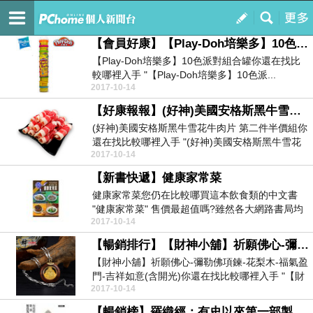
孟姿的網誌
訂閱
我的
【會員好康】【Play-Doh培樂多】10色派對組合罐
【Play-Doh培樂多】10色派對組合罐你還在找比
較哪裡入手 "【Play-Doh培樂多】10色派...
2017-10-14
【好康報報】(好神)美國安格斯黑牛雪花牛肉片 第二件半價組
(好神)美國安格斯黑牛雪花牛肉片 第二件半價組你
還在找比較哪裡入手 "(好神)美國安格斯黑牛雪花
2017-10-14
牛肉...
【新書快遞】健康家常菜
健康家常菜您仍在比較哪買這本飲食類的中文書
"健康家常菜" 售價最超值嗎?雖然各大網路書局均
2017-10-14
有販售，...
【暢銷排行】【財神小舖】祈願佛心-彌勒佛項鍊-花梨木-福氣盈門-吉祥如意(含開光)
【財神小舖】祈願佛心-彌勒佛項鍊-花梨木-福氣盈
門-吉祥如意(含開光)你還在找比較哪裡入手 "【財
2017-10-14
神...
【暢銷榜】羅織經：有史以來第一部製造冤獄的經典