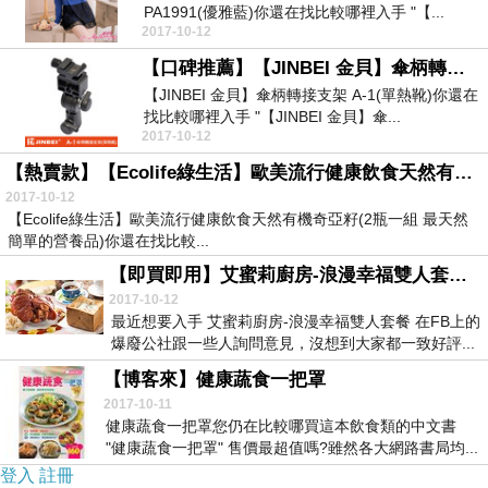
PA1991(優雅藍)你還在找比較哪裡入手 "【...
2017-10-12
【口碑推薦】【JINBEI 金貝】傘柄轉接支架 A-1(單熱靴)
【JINBEI 金貝】傘柄轉接支架 A-1(單熱靴)你還在
找比較哪裡入手 "【JINBEI 金貝】傘...
2017-10-12
【熱賣款】【Ecolife綠生活】歐美流行健康飲食天然有機奇亞籽(2瓶一組 最天然簡單的營養品)
2017-10-12
【Ecolife綠生活】歐美流行健康飲食天然有機奇亞籽(2瓶一組 最天然
簡單的營養品)你還在找比較...
【即買即用】艾蜜莉廚房-浪漫幸福雙人套餐◎獨家◎
2017-10-12
最近想要入手 艾蜜莉廚房-浪漫幸福雙人套餐 在FB上的
爆廢公社跟一些人詢問意見，沒想到大家都一致好評...
【博客來】健康蔬食一把罩
2017-10-11
健康蔬食一把罩您仍在比較哪買這本飲食類的中文書
"健康蔬食一把罩" 售價最超值嗎?雖然各大網路書局均...
登入
註冊