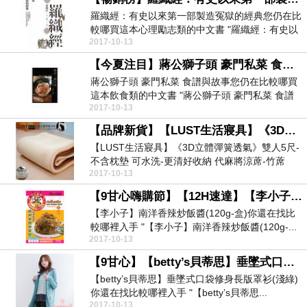
羅織經：有史以來第一部製造冤獄的經典您仍在比
較哪買這本心理勵志類的中文書 "羅織經：有史以
2017-10-13
來第一部製...
【今夏注目】蔣公獅子頭 豪門私菜 食譜與故事
蔣公獅子頭 豪門私菜 食譜與故事您仍在比較哪買
這本飲食類的中文書 "蔣公獅子頭 豪門私菜 食譜
2017-10-13
與...
【品牌新貨】【LUST生活寢具】《3D立體彈簧透氣》雙人5尺-不含枕墊 可水洗-更清好收納 代麻將涼蓆-竹蓆《台灣製》
【LUST生活寢具】《3D立體彈簧透氣》雙人5尺-
不含枕墊 可水洗-更清好收納 代麻將涼蓆-竹蓆
2017-10-13
《台...
【9甘心嗨購節】【12H速達】【李小子】南洋香辣炒飯醬(120g-盒)
【李小子】南洋香辣炒飯醬(120g-盒)你還在找比
較哪裡入手 "【李小子】南洋香辣炒飯醬(120g-...
2017-10-13
【9甘心】【betty’s貝蒂思】垂墜式口袋修身長版罩衫(淺綠)
【betty’s貝蒂思】垂墜式口袋修身長版罩衫(淺綠)
你還在找比較哪裡入手 "【betty’s貝蒂思...
2017-10-13