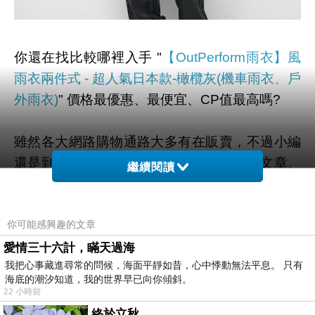
你還在找比較哪裡入手 "
【OutPerform雨衣】風
雨衣兩件式 - 超人氣日本款-橄欖灰(機車雨衣、戶
外雨衣)
" 價格最優惠、最便宜、CP值最高嗎?
雖然各大網路購物通路大多有在販賣，不過小編
還是到奇摩和google搜尋查看一些評價、文章、
繼續閱讀
YOUTUBE、直播、開箱文 等相關訊息後。
你可能感興趣的文章
幫您整理出來在
momo購物網
最划算啦。
愛情三十六計，瞞天過海
我把心事藏進尋常的問候，海面平靜如昔，心中悸動無法平息。 只有
有需要的網友們可以點擊下面按鈕即可獲得最新
海底的潮汐知道，我的世界早已向你傾斜。
的優惠折扣喔！
22 小時前
終於立秋