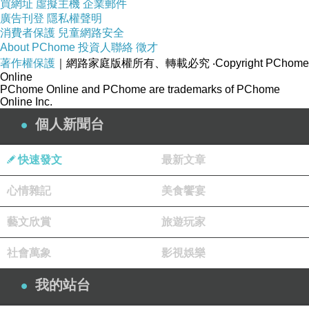
買網址
虛擬主機
企業郵件
廣告刊登
隱私權聲明
消費者保護
兒童網路安全
About PChome
投資人聯絡
徵才
著作權保護
｜網路家庭版權所有、轉載必究
‧Copyright PChome
Online
PChome Online and PChome are trademarks of PChome
Online Inc.
個人新聞台
快速發文
最新文章
心情雜記
美食饗宴
藝文欣賞
旅遊玩家
社會萬象
影視娛樂
我的站台