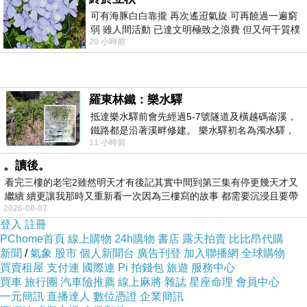
可有海豚白白靠攏 再次遙迢氣旋 可再饒過一遍窮
弱 雖人間活動 已達文明極致之浪費 但又何干質樸
20 小時前
者 只能白白陪葬
=>點此取得優惠<=
羅東林鐵：樂水驛
抵達樂水驛前會先經過5-7號隧道及橫越碼崙溪，
鐵路都是沿著溪畔修建。 樂水驛初名為濁水驛，
11 小時前
但因與臺鐵集集線車站同名，於1953
。讀後。
看完三樓的老宅2雖然明天才有後記其實中間到第三集有停更幾天才又
繼續 續更讓我那時又重新看一次因為三樓寫的故事 都需要沉浸且要帶
2026-08-07
有
登入
註冊
PChome首頁
線上購物
24h購物
書店
露天拍賣
比比昂代購
新聞
/
氣象
股市
個人新聞台
廣告刊登
加入聯播網
全球購物
買賣租屋
支付連
國際連
Pi 拍錢包
旅遊
服務中心
買車
旅行團
汽車險推薦
線上麻將
雜誌
星座命理
會員中心
一元簡訊
直播達人
數位憑證
企業簡訊