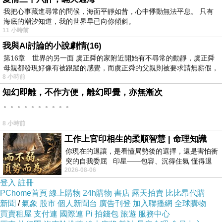
我把心事藏進尋常的問候，海面平靜如昔，心中悸動無法平息。 只有
海底的潮汐知道，我的世界早已向你傾斜。
11 小時前
我與AI討論的小說劇情(16)
第16章 世界的另一面 虞正舜的家附近開始有不尋常的動靜，虞正舜
母親都發現好像有被跟蹤的感覺，而虞正舜的父親則被要求請無薪假，
8 小時前
新聞分享
知幻即離，不作方便，離幻即覺，亦無漸次
。。。。。。。。。。
8 小時前
臉書《告白中一中》粉絲專頁昨日有一名嶺東高
工作上官印相生的柔順智慧 | 命理知識
中的女生匿名po失戀文，內容陳述自己愛上一名
你現在的退讓，是看懂局勢後的選擇，還是害怕衝
突的自我委屈 印星——包容、沉得住氣 懂得退
台中一中男生，卻發現男生漸漸與一位國中「小
2026-08-06
一步觀察，不會
三」愈走愈近，對「小三」噓寒問暖、呵護備
登入
註冊
PChome首頁
線上購物
24h購物
書店
露天拍賣
比比昂代購
至，因此決定心碎放手。
新聞
/
氣象
股市
個人新聞台
廣告刊登
加入聯播網
全球購物
買賣租屋
支付連
國際連
Pi 拍錢包
旅遊
服務中心