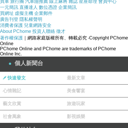
買車
這則悲傷的失戀文，照理來說下面會有眾多網友
旅行團
汽車險推薦
線上麻將
雜誌
星座命理
會員中心
一元簡訊
直播達人
數位憑證
企業簡訊
的拍拍，但完全不是如此，因為這名「小三」搶
買網址
虛擬主機
企業郵件
頭香神回：「妳知道它是我表哥嗎（笑）？」並
廣告刊登
隱私權聲明
消費者保護
兒童網路安全
表示因與表哥住得近，當然感情不錯，而且這位
About PChome
投資人聯絡
徵才
表妹還說，如果她沒搞錯的話，表哥原來要在七
著作權保護
｜網路家庭版權所有、轉載必究
‧Copyright PChome
Online
夕跟這名女高中生告白的，但卻因這個誤會遭封
PChome Online and PChome are trademarks of PChome
鎖。
Online Inc.
個人新聞台
這個像八點檔的超展開劇情，引發熱烈回響，許
快速發文
最新文章
多網友叫著「在一起！在一起！在一起！」，也
很多網友期待著這離奇故事的後續發展。
心情雜記
美食饗宴
藝文欣賞
旅遊玩家
▲「小三」在這則貼文下神回，表示自己才不是
男高中生的心儀對象，而是「表妹」而已，根本
社會萬象
影視娛樂
烏龍一場，並且她表示應該在七夕男生就要告白