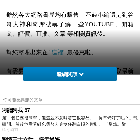
雖然各大網路書局均有販售，不過小編還是到谷
哥大神和奇摩搜尋了解一些YOUTUBE、開箱
文、評價、直播、文章 等相關資訊後。
幫您整理出來在 "
這裡
" 最優惠啦。
有需要的粉粉可以點擊連結或按鈕就能獲取最新
繼續閱讀
的優惠折扣訊息啦~
你可能感興趣的文章
阿龍阿我 57
=>點此取得優惠<=
第一個任務很簡單，但這並不意味著它很容易。「你準備好了吧？」龍
疆問。然後他看著緋忘我努力克制住翻白眼的衝動。 「當然。從
21 小時前
愛情三十六計，瞞天過海