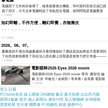
修電腦
=>點此取得優惠<=
電腦買了七年終於操壞了，檢查後要換主機板，等叫貨到安裝完成已經
過了四天，今天去拿電腦時說了有點想念電腦，老闆問我是電腦重度
4 小時前
知幻即離，不作方便，離幻即覺，亦無漸次
。。。。。。。。。。
14 小時前
2026。08。07。
好人如何被陷害？壞人如何挖坑給人跳？
畫圖真的不適合我越畫越排斥看得懂就好了應該是說如果改天需要用到
了自然就會很厲害了現在沒心思在圖上但我還是會努力把它考過———
7 小時前
這是一本羅織罪狀、陷害無辜的「害人寶典」。
電影眼眸2026 Eyes 2026 movie
電影眼眸2026 Eyes 2026 movie 導演: 廉智浩 編
讓狄仁傑看完直冒冷汗，連武則天看完都汗顏！
劇 主演: 申敏兒 / 金南熙 / 李承勇 / 金英雅 電影眼
7 小時前
眸2026描述攝影師徐珍因遺
登入
註冊
PChome首頁
線上購物
24h購物
書店
露天拍賣
比比昂代購
◎原文：亡佚千年的唐代《羅織經》原文。
新聞
/
氣象
股市
個人新聞台
廣告刊登
加入聯播網
全球購物
買賣租屋
支付連
國際連
Pi 拍錢包
旅遊
服務中心