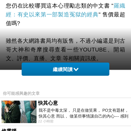
您仍在比較哪買這本心理勵志類的中文書 "
羅織
經：有史以來第一部製造冤獄的經典
" 售價最超
值嗎?
雖然各大網路書局均有販售，不過小編還是到古
哥大神和奇摩搜尋查看一些YOUTUBE、開箱
文、評價、直播、文章 等相關資訊後。
繼續閱讀
幫您整理出來在這裡
最優惠啦。
有需要的粉粉可以點擊連結或按鈕就能獲取最新
你可能感興趣的文章
的優惠折扣訊息啦~
快其心意
我不是中毒太深， 只是在做笑果， PO文有題材，
快其心意 而以， 做某些事情讓自己的內心--- 感到
22 小時前
愉快。