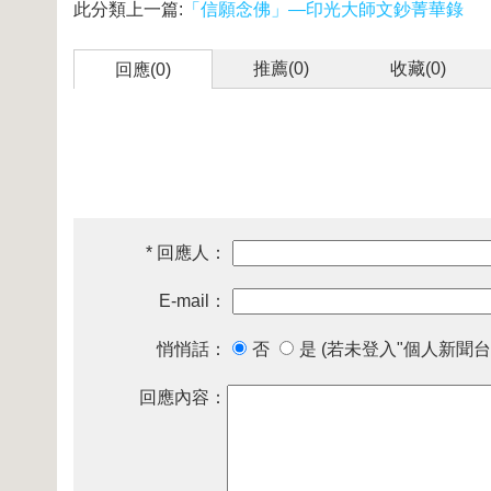
此分類上一篇:
「信願念佛」—印光大師文鈔菁華錄
推薦(
0
)
收藏(
0
)
回應(0)
* 回應人：
E-mail：
悄悄話：
否
是 (若未登入"個人新聞台
回應內容：