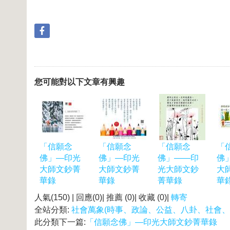
您可能對以下文章有興趣
「信願念
「信願念
「信願念
「
佛」—印光
佛」—印光
佛」——印
佛
大師文鈔菁
大師文鈔菁
光大師文鈔
大
華錄
華錄
菁華錄
華
人氣(150) | 回應(0)| 推薦 (
0
)| 收藏 (
0
)|
轉寄
全站分類:
社會萬象(時事、政論、公益、八卦、社會、
此分類下一篇:
「信願念佛」—印光大師文鈔菁華錄