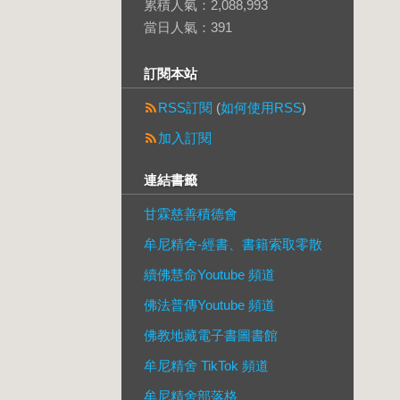
累積人氣：
2,088,993
當日人氣：
391
訂閱本站
RSS訂閱
(
如何使用RSS
)
加入訂閱
連結書籤
甘霖慈善積德會
牟尼精舍-經書、書籍索取零散
續佛慧命Youtube 頻道
佛法普傳Youtube 頻道
佛教地藏電子書圖書館
牟尼精舍 TikTok 頻道
牟尼精舍部落格