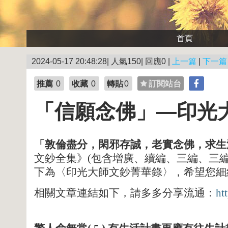
首頁
2024-05-17 20:48:28| 人氣150| 回應0 |
上一篇
|
下一篇
推薦
0
收藏
0
轉貼
0
訂閱站台
「信願念佛」—印光
「敦倫盡分，閑邪存誠，老實念佛，求生
文鈔全集》
(
包含增廣、續編、三編、三
下為〈印光大師文鈔菁華錄〉，希望您細
相關文章連結如下，請多多分享流通：
ht