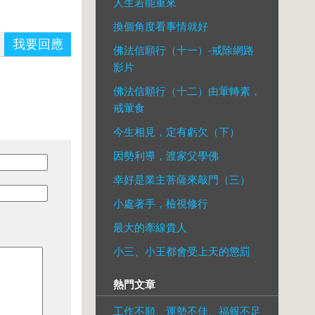
人生若能重來
換個角度看事情就好
我要回應
佛法信願行（十一）-戒除網路
影片
佛法信願行（十二）由葷轉素，
戒葷食
今生相見，定有虧欠（下）
因勢利導，渡家父學佛
幸好是業主菩薩來敲門（三）
小處著手，檢視修行
最大的牽線貴人
小三、小王都會受上天的懲罰
熱門文章
工作不順、運勢不佳、福報不足