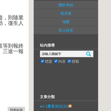
關於本站
留言板
盡，則隨業
地圖
劫，復生人
加入好友
直等到報終
站內搜尋
。三途一報
標題
內容
標籤
文章分類
●1-1重要資訊(10)
我要檢舉