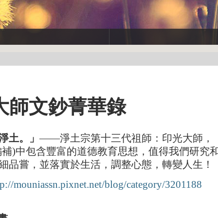
大師文鈔菁華錄
淨土。」
——淨土宗第十三代祖師：印光大師，
編補
)
中包含豐富的道德教育思想，值得我們研究
細品嘗，並落實於生活，調整心態，轉變人生！
tp://mouniassn.pixnet.net/blog/category/3201188