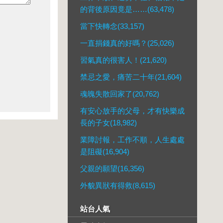
的背後原因竟是……(63,478)
當下快轉念(33,157)
一直捐錢真的好嗎？(25,026)
習氣真的很害人！(21,620)
禁忌之愛，痛苦二十年(21,604)
魂魄失散回家了(20,762)
有安心放手的父母，才有快樂成
長的子女(18,982)
業障討報，工作不順，人生處處
是阻礙(16,904)
父親的願望(16,356)
外貌異狀有得救(8,615)
站台人氣