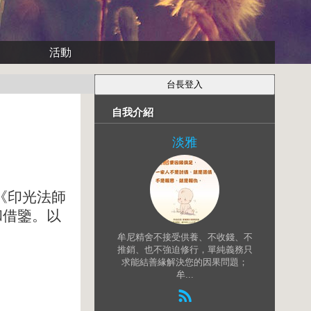
活動
自我介紹
淡雅
《印光法師
和借鑒。以
牟尼精舍不接受供養、不收錢、不
推銷、也不強迫修行，單純義務只
求能結善緣解決您的因果問題；
牟...