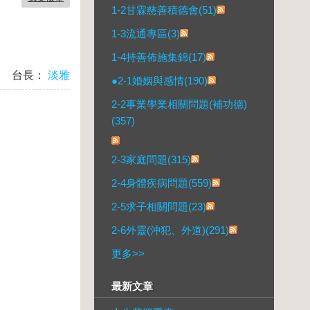
1-2甘霖慈善積德會(51)
1-3流通專區(3)
1-4持善佈施集錦(17)
台長：
淡雅
●2-1婚姻與感情(190)
2-2事業學業相關問題(補功德)
(357)
2-3家庭問題(315)
2-4身體疾病問題(559)
2-5求子相關問題(23)
2-6外靈(沖犯、外道)(291)
更多
>>
最新文章