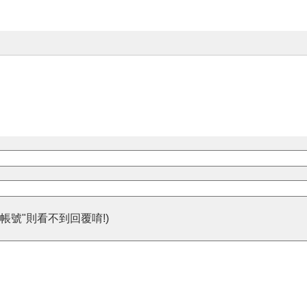
帳號"則看不到回覆唷!)