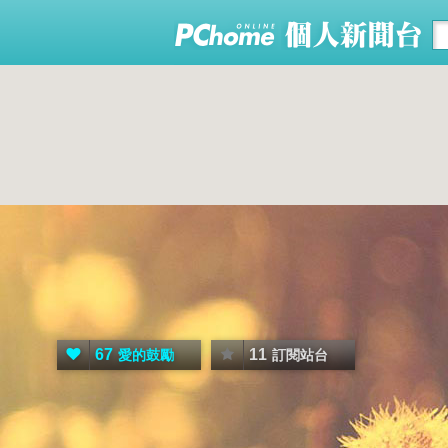
67
11
愛的鼓勵
訂閱站台