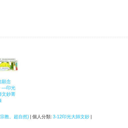
信願念
」—印光
師文鈔菁
錄
宗教、超自然)
| 個人分類:
3-12印光大師文鈔
|