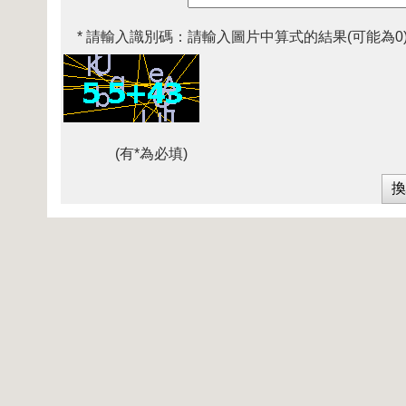
* 請輸入識別碼：
請輸入圖片中算式的結果(可能為0
(有*為必填)