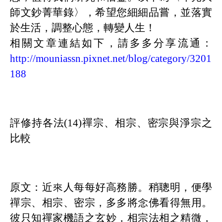
師文鈔菁華錄〉，希望您細細品嘗，並落實
於生活，調整心態，轉變人生！
相關文章連結如下，請多多分享流通：
http://mouniassn.pixnet.net/blog/category/3201
188
評修持各法
(14)
禪宗、相宗、密宗與淨宗之
比較
原文：近來人每每好高務勝。稍聰明，便學
禪宗、相宗、密宗，多多將念佛看得無用。
彼只知禪家機語之玄妙，相宗法相之精微，