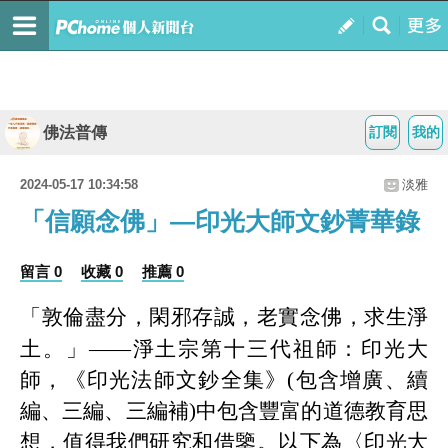
佛法普傳
訂閱
我的
2024-05-17 10:34:58
淡雅
「信願念佛」—印光大師文鈔菁華錄
留言 0
收藏 0
推薦 0
「敦倫盡分，閑邪存誠，老實念佛，求生淨
土。」
——淨土宗第十三代祖師：印光大
師，《印光法師文鈔全集》
(
包含增廣、續
編、三編、三編補
)
中包含豐富的道德教育思
想，值得我們研究和借鑒。以下為〈印光大