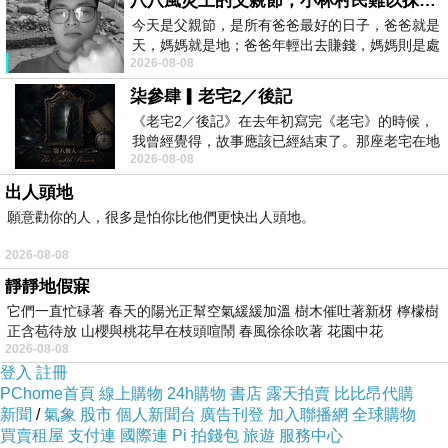
八八風災上的父親節，小林村民難以抹滅的痛
之人即使到大徹大悟的地位，若煩惑未盡，
今天是父親節，是所有爸爸最好的日子，爸爸就是
則依舊不能了斷生死。相宗不破盡我法二
天，媽媽就是地；爸爸年輕出去賺錢，媽媽則是處
2026-08-08
理家務，職業不分高低貴賤，只有人品才
執，則即使明白種種名相，也如人只說食物
柒參肆▎老宅2／後記
卻吃不到，只數珠寶卻得不到一樣，究竟有
《老宅2／後記》在去年初寫完《老宅》的時候，
什麼利益呢？密宗雖然說現身可以成佛，但
我曾經覺得，故事應該已經結束了。那座老宅在地
2026-08-08
震中倒塌，七個人終於離開那片黑暗，
能修成的人，絕不關地上凡夫的事情。凡夫
出人頭地
妄生這種想法，則著魔發狂的，十有八九。
願意勸你的人，很多是怕你比他們更快出人頭地。
因此必須專志於唸佛一門，它是千穩萬當的
2026-08-08
無上第一法則。
靜靜地假寐
它們一直忙碌著 春天的陽光正幫空氣緩緩加溫 樹木催吐著新枒 檸檬樹
正含苞待放 山櫻與桃花早在枝頭喧鬧 春風徐徐吹著 花園中花
2026-08-08
登入
註冊
PChome首頁
線上購物
24h購物
書店
露天拍賣
比比昂代購
新聞
/
氣象
股市
個人新聞台
廣告刊登
加入聯播網
全球購物
買賣租屋
支付連
國際連
Pi 拍錢包
旅遊
服務中心