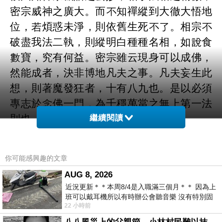
密宗威神之廣大。而不知禪縱到大徹大悟地
位，若煩惑未淨，則依舊生死不了。相宗不
破盡我法二執，則縱明白種種名相，如說食
數寶，究有何益。密宗雖云現身可以成佛，
然能成者，決非博地凡夫之事。凡夫妄生此
想，則著魔發狂者，十有八九也。是以必須
專志於念佛一門，為千穩萬當之無上第一法
則也。（續）復姚維一書
繼續閱讀
你可能感興趣的文章
譯文：近來的人常常好高騖遠，稍微有一點
AUG 8, 2026
聰明，便學禪宗、相宗、密宗，大多將唸佛
近況更新＊＊本周8/4是入職滿三個月＊＊ 因為上
看作無用。他只知道禪家機語的玄妙，相宗
班可以戴耳機所以有時辦公會聽音樂 沒有特別固
22 小時前
定哪天但就是一周某一天會固定聽'90
法相的精微，密宗威神的廣大，卻不知修禪