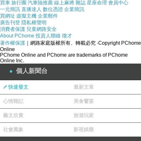
買車
旅行團
汽車險推薦
線上麻將
雜誌
星座命理
會員中心
一元簡訊
直播達人
數位憑證
企業簡訊
買網址
虛擬主機
企業郵件
廣告刊登
隱私權聲明
消費者保護
兒童網路安全
「信願念佛」—印光大師文鈔菁華錄
上一篇：
About PChome
投資人聯絡
徵才
「信願念佛」—印光大師文鈔菁華錄
下一篇：
著作權保護
｜網路家庭版權所有、轉載必究
‧Copyright PChome
Online
PChome Online and PChome are trademarks of PChome
Online Inc.
個人新聞台
快速發文
最新文章
心情雜記
美食饗宴
藝文欣賞
旅遊玩家
社會萬象
影視娛樂