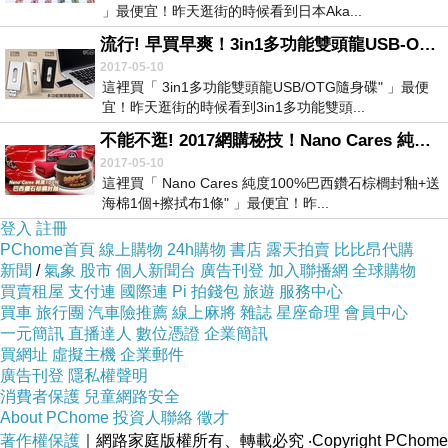
」最便宜！昨天逛街的時候看到日本Aka...
流行! 早買早爽！3in1多功能雙頭龍USB-OTG隨身碟-
2017-05-10
這裡買「 3in1多功能雙頭龍USB/OTG隨身碟" 」最便
宜！昨天逛街的時候看到3in1多功能雙頭...
不能不逛! 2017網購秘技！Nano Cares 純度100%巴西鑽石棕櫚封釉+送海棉1個+擦拭布1條-
2017-05-10
這裡買「 Nano Cares 純度100%巴西鑽石棕櫚封釉+送
海棉1個+擦拭布1條" 」最便宜！昨...
登入
註冊
PChome首頁
線上購物
24h購物
書店
露天拍賣
比比昂代購
新聞
/
氣象
股市
個人新聞台
廣告刊登
加入聯播網
全球購物
買賣租屋
支付連
國際連
Pi 拍錢包
旅遊
服務中心
買車
旅行團
汽車險推薦
線上麻將
雜誌
星座命理
會員中心
一元簡訊
直播達人
數位憑證
企業簡訊
買網址
虛擬主機
企業郵件
廣告刊登
隱私權聲明
消費者保護
兒童網路安全
About PChome
投資人聯絡
徵才
著作權保護
｜網路家庭版權所有、轉載必究
‧Copyright PChome