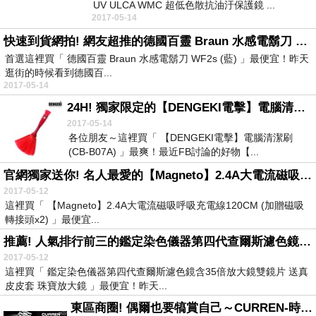
UV ULCA WMC 超低色散抗油汙保護鏡 ...
2017-05-14
快速到貨網拍! 網友超推的德國百靈 Braun 水感電鬍刀 WF2s (藍)
首選這裡買「 德國百靈 Braun 水感電鬍刀 WF2s (藍) 」最便宜！昨天
逛街的時候看到德國百...
2017-05-14
24H! 獨家限定的【DENGEKI電擊】電腦清潔刷(CB-B07A)廠商感恩回饋
2017-05-14
各位朋友～這裡買「 【DENGEKI電擊】電腦清潔刷
(CB-B07A) 」最爽！最近FB討論的好物【...
官網獨家送你! 名人最愛的【Magneto】2.4A大電流磁吸呼吸充電線120CM (加贈磁吸轉接頭x2)
2017-05-12
這裡買「 【Magneto】2.4A大電流磁吸呼吸充電線120CM (加贈磁吸
轉接頭x2) 」最便宜...
推薦! 人氣排行前三的鑑定染色儀器第四代查爾斯濾色鏡含35倍放大鏡雙鏡片 送真皮皮套 珠寶放大鏡
2017-05-12
這裡買「 鑑定染色儀器第四代查爾斯濾色鏡含35倍放大鏡雙鏡片 送真
皮皮套 珠寶放大鏡 」最便宜！昨天...
東區商圈! 偶爾也要犒賞自己～CURREN-時尚休閒商務男錶