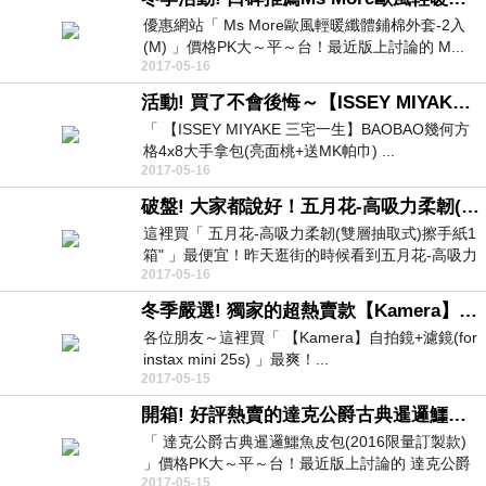
優惠網站「 Ms More歐風輕暖纖體鋪棉外套-2入
(M) 」價格PK大～平～台！最近版上討論的 M...
2017-05-16
活動! 買了不會後悔～【ISSEY MIYAKE 三宅一生】BAOBAO幾何方格4x8大手拿包(亮面桃+送MK帕巾)這邊有現貨
「 【ISSEY MIYAKE 三宅一生】BAOBAO幾何方
格4x8大手拿包(亮面桃+送MK帕巾) ...
2017-05-16
破盤! 大家都說好！五月花-高吸力柔韌(雙層抽取式)擦手紙1箱-
這裡買「 五月花-高吸力柔韌(雙層抽取式)擦手紙1
箱" 」最便宜！昨天逛街的時候看到五月花-高吸力
2017-05-16
柔...
冬季嚴選! 獨家的超熱賣款【Kamera】自拍鏡+濾鏡(for instax mini 25s)大家來看看
各位朋友～這裡買「 【Kamera】自拍鏡+濾鏡(for
instax mini 25s) 」最爽！...
2017-05-15
開箱! 好評熱賣的達克公爵古典暹邏鱷魚皮包(2016限量訂製款)哪裡買的到？
「 達克公爵古典暹邏鱷魚皮包(2016限量訂製款)
」價格PK大～平～台！最近版上討論的 達克公爵
2017-05-15
古...