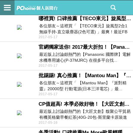
PTT網友推薦好物
訂閱
我的
哪裡買! 口碑推薦【TECO東元】旋風型2合1無線手持-直立吸塵器(2色可選)哪裡有貨？
各位朋友～這裡買「 【TECO東元】旋風型2合1
無線手持-直立吸塵器(2色可選) 」最爽！最近FB
2017-05-17
討...
官網獨家送你! 2017最大折扣！【Panasonic 國際牌】電解水機專用濾心(P-37MJRC)好用嗎？
最近版上討論頗熱門的【Panasonic 國際牌】電解
水機專用濾心(P-37MJRC) 在很多平台找...
2017-05-17
批踢踢! 真心推薦！【Mantou Man】『派對精靈』20000型 行動電源(日本三洋電芯)的開箱評價
各位朋友～這裡買「 【Mantou Man】『派對精
靈』20000型 行動電源(日本三洋電芯) 」最...
2017-05-17
CP值超高! 本季必敗好物！【大匠文創】馥聚公平貿易有機英格蘭早餐紅茶(40G-20包-斯里蘭卡原裝進口)這邊有特惠耶！
最近版上討論頗熱門的【大匠文創】馥聚公平貿易
有機英格蘭早餐紅茶(40G-20包-斯里蘭卡原裝進
2017-05-16
口) ...
冬季活動! 口碑推薦Ms More歐風輕暖纖體鋪棉外套-2入(M)讓我看看